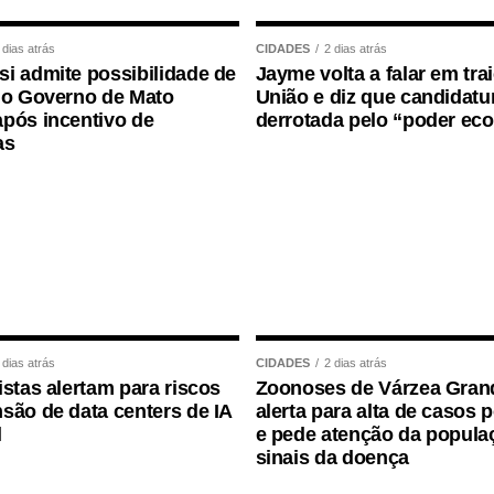
 dias atrás
CIDADES
2 dias atrás
i admite possibilidade de
Jayme volta a falar em tra
 o Governo de Mato
União e diz que candidatur
pós incentivo de
derrotada pelo “poder ec
as
 dias atrás
CIDADES
2 dias atrás
istas alertam para riscos
Zoonoses de Várzea Gran
são de data centers de IA
alerta para alta de casos 
l
e pede atenção da popula
sinais da doença