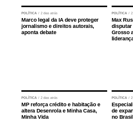
POLÍTICA
2 dias atrás
POLÍTICA
2
Marco legal da IA deve proteger
Max Russ
jornalismo e direitos autorais,
disputar
aponta debate
Grosso a
lideranç
POLÍTICA
2 dias atrás
POLÍTICA
2
MP reforça crédito e habitação e
Especial
altera Desenrola e Minha Casa,
de expan
Minha Vida
no Brasi