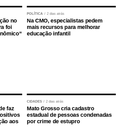
POLÍTICA
2 dias atrás
ição no
Na CMO, especialistas pedem
a foi
mais recursos para melhorar
onômico”
educação infantil
CIDADES
2 dias atrás
de faz
Mato Grosso cria cadastro
positivos
estadual de pessoas condenadas
ção aos
por crime de estupro