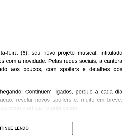
feira (6), seu novo projeto musical, intitulado
os com a novidade. Pelas redes sociais, a cantora
tado aos poucos, com spoilers e detalhes dos
chegando! Continuem ligados, porque a cada dia
ção, revelar novos spoilers e, muito em breve,
screveu a artista na publicação.
companhar essa nova fase da carreira e marcou o
TINUE LENDO
tamorfose
, prometendo novidades nos próximos