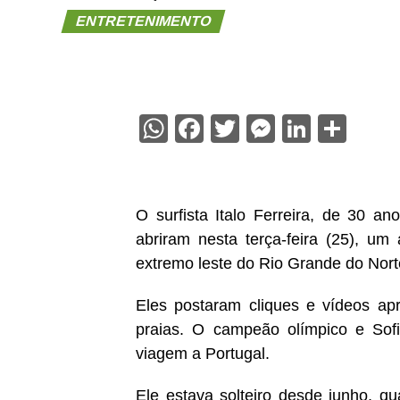
ENTRETENIMENTO
WhatsApp
Facebook
Twitter
Messenge
Linked
Sha
O surfista Italo Ferreira, de 30 an
abriram nesta terça-feira (25), 
extremo leste do Rio Grande do Nort
Eles postaram cliques e vídeos apr
praias. O campeão olímpico e So
viagem a Portugal.
Ele estava solteiro desde junho, 