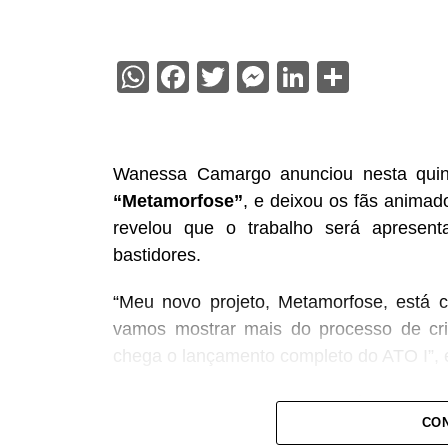
WhatsApp
Facebook
Twitter
Messenger
LinkedIn
Share
Wanessa Camargo anunciou nesta quinta-
“Metamorfose”
, e deixou os fãs animad
revelou que o trabalho será apresen
bastidores.
“Meu novo projeto, Metamorfose, está 
vamos mostrar mais do processo de cria
chega o lançamento completo do ATO I”, e
A cantora ainda convidou o público a a
CON
início da divulgação com a hashtag
#Me