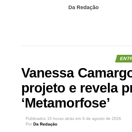
Da Redação
ENT
Vanessa Camargo
projeto e revela p
‘Metamorfose’
Publicados
15 horas atrás
em
6 de agosto de 2026
Por
Da Redação