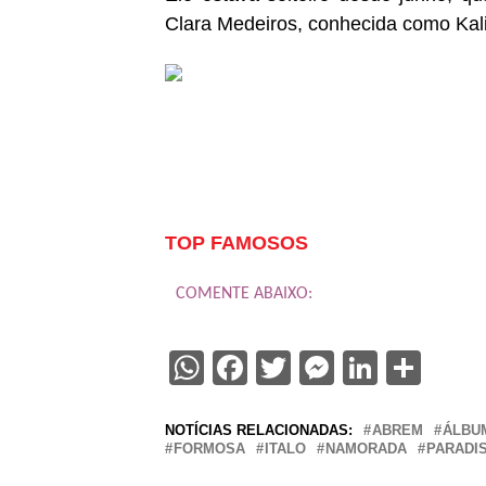
Clara Medeiros, conhecida como Kali.
TOP FAMOSOS
COMENTE ABAIXO:
WhatsApp
Facebook
Twitter
Messenge
Linked
Sha
NOTÍCIAS RELACIONADAS:
ABREM
ÁLBU
FORMOSA
ITALO
NAMORADA
PARADI