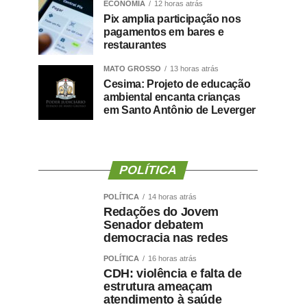
ECONOMIA
12 horas atrás
Pix amplia participação nos
pagamentos em bares e
restaurantes
MATO GROSSO
13 horas atrás
Cesima: Projeto de educação
ambiental encanta crianças
em Santo Antônio de Leverger
POLÍTICA
POLÍTICA
14 horas atrás
Redações do Jovem
Senador debatem
democracia nas redes
POLÍTICA
16 horas atrás
CDH: violência e falta de
estrutura ameaçam
atendimento à saúde