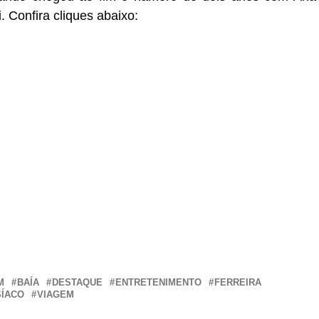
 Confira cliques abaixo:
r
In
re
M
BAÍA
DESTAQUE
ENTRETENIMENTO
FERREIRA
SÍACO
VIAGEM