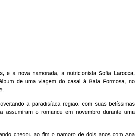
r
In
re
os, e a nova namorada, a nutricionista Sofia Larocca,
um álbum de uma viagem do casal à Baía Formosa, no
e.
oveitando a paradisíaca região, com suas belíssimas
fia assumiram o romance em novembro durante uma
quando chegou ao fim o namoro de dois anos com Ana