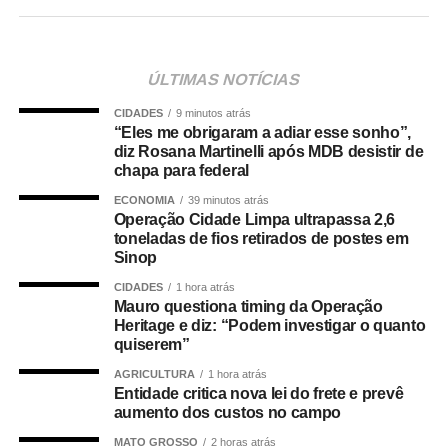
A cantora ainda convidou o público a acompanhar essa
nova fase da carreira e marcou o início da divulgação
com a hashtag
#Metamorfose
, prometendo novidades
nos próximos dias. Confira abaixo:
ÚLTIMAS NOTÍCIAS
CIDADES
9 minutos atrás
“Eles me obrigaram a adiar esse sonho”,
diz Rosana Martinelli após MDB desistir de
chapa para federal
ECONOMIA
39 minutos atrás
Operação Cidade Limpa ultrapassa 2,6
toneladas de fios retirados de postes em
TOP FAMOSOS
Sinop
CIDADES
1 hora atrás
COMENTE ABAIXO:
Mauro questiona timing da Operação
Heritage e diz: “Podem investigar o quanto
quiserem”
WhatsApp
Facebook
Twitter
Messenger
LinkedIn
Share
AGRICULTURA
1 hora atrás
Entidade critica nova lei do frete e prevê
aumento dos custos no campo
MATO GROSSO
2 horas atrás