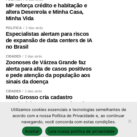
MP reforça crédito e habitação e
altera Desenrola e Minha Casa,
Minha Vida
POLÍTICA
2 dias atrás
Especialistas alertam para riscos
de expansão de data centers de IA
no Brasil
CIDADES
2 dias atrás
Zoonoses de Várzea Grande faz
alerta para alta de casos positivos
e pede atenção da população aos
sinais da doença
CIDADES
2 dias atrás
Mato Grosso cria cadastro
estadual de pessoas condenadas
por crime de estupro
Utilizamos cookies essenciais e tecnologias semelhantes de
acordo com a nossa Política de Privacidade e, ao continuar
navegando, você concorda com estas condições.
Copyright © 2026 - Todos os direitos reservados ao
Aceitar
Leia nossa política de privacidade
portal Afolhanews