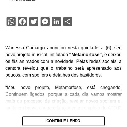
WhatsApp
Facebook
Twitter
Messenger
LinkedIn
Share
Wanessa Camargo anunciou nesta quinta-feira (6), seu
novo projeto musical, intitulado
“Metamorfose”
, e deixou
os fãs animados com a novidade. Pelas redes sociais, a
cantora revelou que o trabalho será apresentado aos
poucos, com spoilers e detalhes dos bastidores.
“Meu novo projeto, Metamorfose, está chegando!
Continuem ligados, porque a cada dia vamos mostrar
mais do processo de criação, revelar novos spoilers e,
muito em breve, chega o lançamento completo do ATO I”,
escreveu a artista na publicação.
CONTINUE LENDO