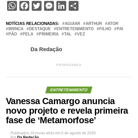
WhatsApp
Facebook
Twitter
Messenger
LinkedIn
Share
NOTÍCIAS RELACIONADAS:
AGUIAR
ARTHUR
ATOR
BRINCA
DESTAQUE
ENTRETENIMENTO
FILHO
PAI
PÃO
PELA
PRIMEIRA
TAL
VEZ
Da Redação
PROPAGANDA
ENTRETENIMENTO
Vanessa Camargo anuncia
novo projeto e revela primeira
fase de ‘Metamorfose’
Publicados
18 horas atrás
em
6 de agosto de 2026
Por
Da Redação