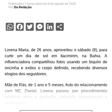
Publicados
2 horas atrás
em
8 de agosto de 2026
Por
Da Redação
WhatsApp
Facebook
Twitter
Messenger
LinkedIn
Share
Lorena Maria, de 26 anos, aproveitou o sábado (8), para
curtir um dia de sol em Itacimirim, na Bahia. A
influenciadora compartilhou fotos usando um biquíni de
oncinha e exibiu o corpo definido, recebendo diversos
elogios dos seguidores.
Mãe de Rás, de 1 ano e 5 meses, fruto do relacionamento
com MC Daniel, Lorena passou por procedimentos
estéticos após a gestação, incluindo lipoaspiração e
mastopexia.