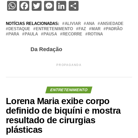
WhatsApp
Facebook
Twitter
Messenger
LinkedIn
Share
NOTÍCIAS RELACIONADAS:
ALIVIAR
ANA
ANSIEDADE
DESTAQUE
ENTRETENIMENTO
FAZ
MAR
PADRÃO
PARA
PAULA
PAUSA
RECORRE
ROTINA
Da Redação
PROPAGANDA
ENTRETENIMENTO
Lorena Maria exibe corpo
definido de biquíni e mostra
resultado de cirurgias
plásticas