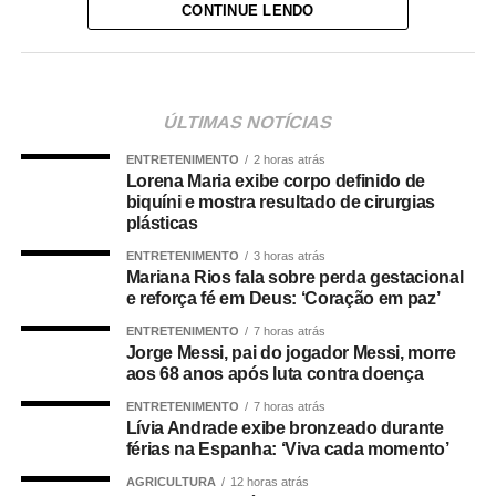
Nas redes sociais, ele posou tomando água de coco na
CONTINUE LENDO
beira da praia e recebeu diversos elogios dos seguidores.
“Perder uma mulher dessa é igual perder dente da frente
vc nunca mais sorrir igual. Meu Deus “, brincou um
seguidor com emolis de foguinho e risadas. Confira
ÚLTIMAS NOTÍCIAS
cliques abaixo:
ENTRETENIMENTO
2 horas atrás
Lorena Maria exibe corpo definido de
biquíni e mostra resultado de cirurgias
plásticas
ENTRETENIMENTO
3 horas atrás
Mariana Rios fala sobre perda gestacional
e reforça fé em Deus: ‘Coração em paz’
ENTRETENIMENTO
7 horas atrás
TOP FAMOSOS
Jorge Messi, pai do jogador Messi, morre
aos 68 anos após luta contra doença
COMENTE ABAIXO:
ENTRETENIMENTO
7 horas atrás
Lívia Andrade exibe bronzeado durante
férias na Espanha: ‘Viva cada momento’
WhatsApp
Facebook
Twitter
Messenger
LinkedIn
Share
AGRICULTURA
12 horas atrás