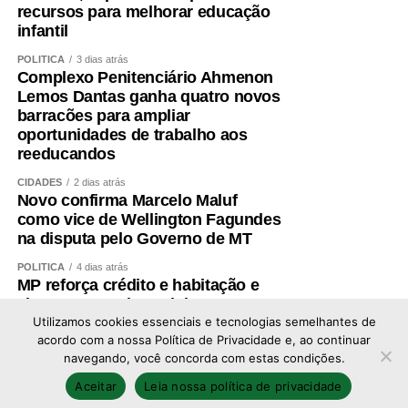
recursos para melhorar educação
infantil
POLÍTICA
3 dias atrás
Complexo Penitenciário Ahmenon
Lemos Dantas ganha quatro novos
barracões para ampliar
oportunidades de trabalho aos
reeducandos
CIDADES
2 dias atrás
Novo confirma Marcelo Maluf
como vice de Wellington Fagundes
na disputa pelo Governo de MT
POLÍTICA
4 dias atrás
MP reforça crédito e habitação e
altera Desenrola e Minha Casa,
Minha Vida
Utilizamos cookies essenciais e tecnologias semelhantes de
acordo com a nossa Política de Privacidade e, ao continuar
navegando, você concorda com estas condições.
Copyright © 2026 - Todos os direitos reservados ao
Aceitar
Leia nossa política de privacidade
portal Afolhanews