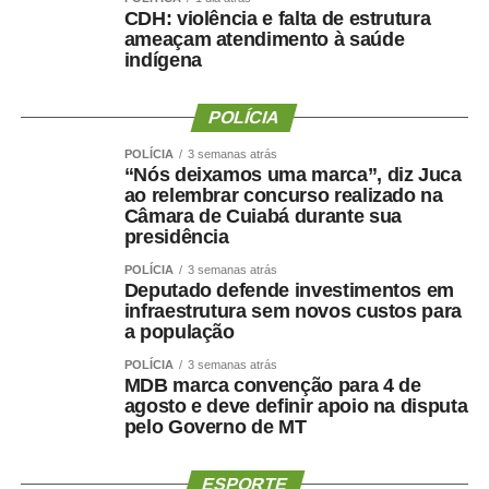
CDH: violência e falta de estrutura
pela comunidade esportiva. A competição oferece
ameaçam atendimento à saúde
oportunidades para atletas de diferentes modalidades
indígena
demonstrarem seu potencial, conquistarem resultados e
representarem suas equipes. Além disso, os jogos
POLÍCIA
incentivam a prática esportiva e fortalecem o esporte
como ferramenta de integração social e desenvolvimento
POLÍCIA
3 semanas atrás
“Nós deixamos uma marca”, diz Juca
humano”, afirmou.
ao relembrar concurso realizado na
Câmara de Cuiabá durante sua
O secretário também destacou que as novidades desta
presidência
edição ampliam o alcance do evento e aproximam ainda
POLÍCIA
3 semanas atrás
mais a população das atividades esportivas. “A inclusão
Deputado defende investimentos em
de novas modalidades e a realização de disputas na
infraestrutura sem novos custos para
Praia do Cortado representam mais uma evolução dos
a população
jogos. Essas mudanças ampliam as oportunidades de
POLÍCIA
3 semanas atrás
participação, valorizam os espaços públicos do município
MDB marca convenção para 4 de
agosto e deve definir apoio na disputa
e tornam a competição ainda mais atrativa para atletas,
pelo Governo de MT
familiares e espectadores. O esporte tem a capacidade
de unir pessoas, promover inclusão e contribuir para a
ESPORTE
qualidade de vida da população”, explicou.