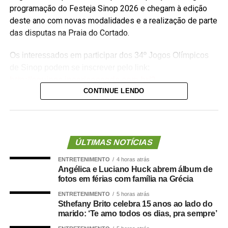
programação do Festeja Sinop 2026 e chegam à edição
deste ano com novas modalidades e a realização de parte
das disputas na Praia do Cortado.
Os interessados em participar dos 34º Jogos Olímpicos
de Sinop podem se inscrever pelo link:
http://equipes.inscricoesgdc.com.br/?
CONTINUE LENDO
&Comp=948AF46AD1&Cli=4EC5B2AA
. Já as
inscrições para os 3º Jogos Paralímpicos de Sinop estão
disponíveis no link:
http://equipes.inscricoesgdc.com.br/?
&Comp=66DC413E3C&Cli=D046312B
.
ÚLTIMAS NOTÍCIAS
ENTRETENIMENTO
4 horas atrás
Entre as novidades desta edição está a inclusão das
Angélica e Luciano Huck abrem álbum de
modalidades de boliche e vôlei de praia nos Jogos
fotos em férias com família na Grécia
Paralímpicos. Outra atração será o passeio ciclístico, com
ENTRETENIMENTO
5 horas atrás
percurso entre o Residencial Paris e a Praia do Cortado,
Sthefany Brito celebra 15 anos ao lado do
aberto à participação da comunidade. A Praia do Cortado
marido: ‘Te amo todos os dias, pra sempre’
também passa a integrar oficialmente a programação