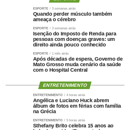
ESPORTE
3 semanas atrás
Os 34º Jogos Olímpicos de Sinop e os 3º Jogos
Quando perder músculo também
Paralímpicos de Sinop integram a programação do
ameaça o cérebro
Festeja Sinop 2026. Promovido pela Prefeitura de Sinop,
ESPORTE
3 semanas atrás
o Festeja Sinop 2026 será realizado de 30 de agosto a 14
Isenção do Imposto de Renda para
pessoas com doenças graves: um
de setembro, em celebração aos 52 anos de fundação do
direito ainda pouco conhecido
município. O calendário oficial das festividades será
divulgado nos próximos dias pela Prefeitura de Sinop.
ESPORTE
1 mês atrás
Após décadas de espera, Governo de
Mato Grosso muda cenário da saúde
com o Hospital Central
ENTRETENIMENTO
COMENTE ABAIXO:
ENTRETENIMENTO
4 horas atrás
Angélica e Luciano Huck abrem
WhatsApp
Facebook
Twitter
Messenger
LinkedIn
Share
álbum de fotos em férias com família
na Grécia
ENTRETENIMENTO
5 horas atrás
Sthefany Brito celebra 15 anos ao