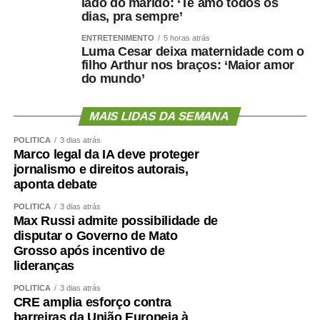
lado do marido: ‘Te amo todos os
dias, pra sempre’
ENTRETENIMENTO
5 horas atrás
Luma Cesar deixa maternidade com o
filho Arthur nos braços: ‘Maior amor
do mundo’
MAIS LIDAS DA SEMANA
POLÍTICA
3 dias atrás
Marco legal da IA deve proteger
jornalismo e direitos autorais,
aponta debate
POLÍTICA
3 dias atrás
Max Russi admite possibilidade de
disputar o Governo de Mato
Grosso após incentivo de
lideranças
POLÍTICA
3 dias atrás
CRE amplia esforço contra
barreiras da União Europeia à