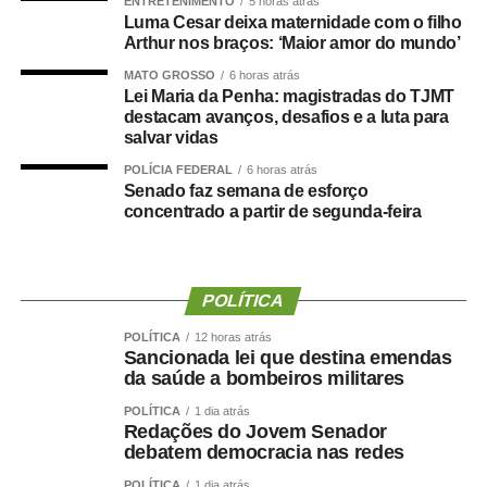
ENTRETENIMENTO
5 horas atrás
esportiva dos jogos. As disputas de beach tennis, vôlei de
Luma Cesar deixa maternidade com o filho
Arthur nos braços: ‘Maior amor do mundo’
praia e futevôlei serão realizadas no local.
MATO GROSSO
6 horas atrás
A programação dos Jogos Olímpicos conta com
Lei Maria da Penha: magistradas do TJMT
destacam avanços, desafios e a luta para
modalidades coletivas e individuais, como basquetebol,
salvar vidas
futsal, futebol sete, handebol, voleibol, ciclismo, mountain
bike, natação, karatê, tênis de mesa, xadrez, basquete
POLÍCIA FEDERAL
6 horas atrás
Senado faz semana de esforço
3×3, beach tennis, futevôlei e vôlei de praia. Já os 3º
concentrado a partir de segunda-feira
Jogos Paralímpicos de Sinop contarão com disputas de
atletismo, natação, tênis de mesa, xadrez, vôlei de praia e
boliche, nas categorias masculina e feminina.
POLÍTICA
O secretário municipal de Cultura, Esporte e Turismo,
POLÍTICA
12 horas atrás
Gabriel Vasconcelos, destacou que os jogos representam
Sancionada lei que destina emendas
uma das principais ações de incentivo ao esporte
da saúde a bombeiros militares
desenvolvidas pela Prefeitura de Sinop e contribuem
POLÍTICA
1 dia atrás
para ampliar a participação da população em atividades
Redações do Jovem Senador
debatem democracia nas redes
esportivas. “Os Jogos Olímpicos e os Jogos Paralímpicos
de Sinop são eventos tradicionais e muito aguardados
POLÍTICA
1 dia atrás