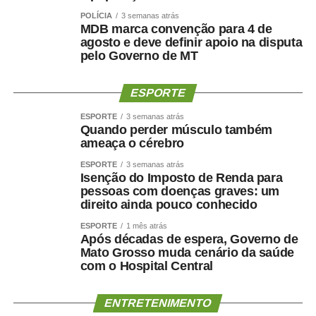
jogos. Essas mudanças ampliam as oportunidades de
POLÍCIA
3 semanas atrás
participação, valorizam os espaços públicos do município
MDB marca convenção para 4 de
agosto e deve definir apoio na disputa
e tornam a competição ainda mais atrativa para atletas,
pelo Governo de MT
familiares e espectadores. O esporte tem a capacidade
de unir pessoas, promover inclusão e contribuir para a
ESPORTE
qualidade de vida da população”, explicou.
ESPORTE
3 semanas atrás
Os 34º Jogos Olímpicos de Sinop e os 3º Jogos
Quando perder músculo também
Paralímpicos de Sinop integram a programação do
ameaça o cérebro
Festeja Sinop 2026. Promovido pela Prefeitura de Sinop,
ESPORTE
3 semanas atrás
o Festeja Sinop 2026 será realizado de 30 de agosto a 14
Isenção do Imposto de Renda para
pessoas com doenças graves: um
de setembro, em celebração aos 52 anos de fundação do
direito ainda pouco conhecido
município. O calendário oficial das festividades será
divulgado nos próximos dias pela Prefeitura de Sinop.
ESPORTE
1 mês atrás
Após décadas de espera, Governo de
Mato Grosso muda cenário da saúde
com o Hospital Central
ENTRETENIMENTO
COMENTE ABAIXO: