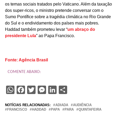
os temas sociais tratados pelo Vaticano. Além da taxação
dos super-ricos, o ministro pretende conversar com o
Sumo Pontífice sobre a tragédia climática no Rio Grande
do Sul e o endividamento dos países mais pobres.
Haddad também prometeu levar “
um abraço do
presidente Lula
” ao Papa Francisco.
Fonte: Agência Brasil
COMENTE ABAIXO:
WhatsApp
Facebook
Twitter
Messenger
LinkedIn
Share
NOTÍCIAS RELACIONADAS:
ADIADA
AUDIÊNCIA
FRANCISCO
HADDAD
PAPA
PARA
QUINTAFEIRA