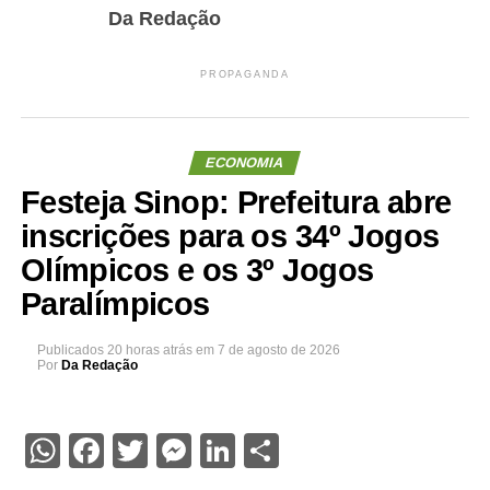
Da Redação
PROPAGANDA
ECONOMIA
Festeja Sinop: Prefeitura abre
inscrições para os 34º Jogos
Olímpicos e os 3º Jogos
Paralímpicos
Publicados
20 horas atrás
em
7 de agosto de 2026
Por
Da Redação
WhatsApp
Facebook
Twitter
Messenger
LinkedIn
Share