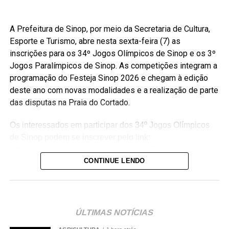
A Prefeitura de Sinop, por meio da Secretaria de Cultura,
Esporte e Turismo, abre nesta sexta-feira (7) as
inscrições para os 34º Jogos Olímpicos de Sinop e os 3º
Jogos Paralímpicos de Sinop. As competições integram a
programação do Festeja Sinop 2026 e chegam à edição
deste ano com novas modalidades e a realização de parte
das disputas na Praia do Cortado.
Os interessados em participar dos 34º Jogos Olímpicos
de Sinop podem se inscrever pelo link:
http://equipes.inscricoesgdc.com.br/?
CONTINUE LENDO
&Comp=948AF46AD1&Cli=4EC5B2AA
. Já as
inscrições para os 3º Jogos Paralímpicos de Sinop estão
disponíveis no link:
http://equipes.inscricoesgdc.com.br/?
&Comp=66DC413E3C&Cli=D046312B
.
ÚLTIMAS NOTÍCIAS