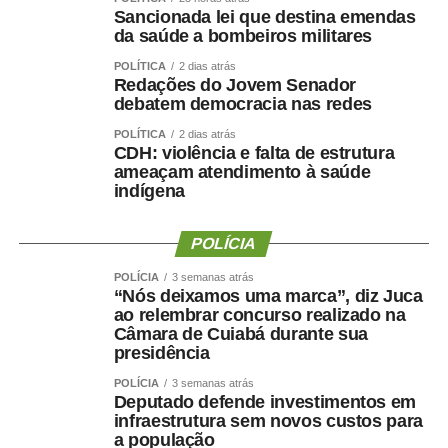
Gabriel Vasconcelos, destacou que os jogos representam
Sancionada lei que destina emendas
uma das principais ações de incentivo ao esporte
da saúde a bombeiros militares
desenvolvidas pela Prefeitura de Sinop e contribuem
POLÍTICA
2 dias atrás
para ampliar a participação da população em atividades
Redações do Jovem Senador
debatem democracia nas redes
esportivas. “Os Jogos Olímpicos e os Jogos Paralímpicos
de Sinop são eventos tradicionais e muito aguardados
POLÍTICA
2 dias atrás
CDH: violência e falta de estrutura
pela comunidade esportiva. A competição oferece
ameaçam atendimento à saúde
oportunidades para atletas de diferentes modalidades
indígena
demonstrarem seu potencial, conquistarem resultados e
representarem suas equipes. Além disso, os jogos
POLÍCIA
incentivam a prática esportiva e fortalecem o esporte
como ferramenta de integração social e desenvolvimento
POLÍCIA
3 semanas atrás
“Nós deixamos uma marca”, diz Juca
humano”, afirmou.
ao relembrar concurso realizado na
Câmara de Cuiabá durante sua
O secretário também destacou que as novidades desta
presidência
edição ampliam o alcance do evento e aproximam ainda
POLÍCIA
3 semanas atrás
mais a população das atividades esportivas. “A inclusão
Deputado defende investimentos em
de novas modalidades e a realização de disputas na
infraestrutura sem novos custos para
Praia do Cortado representam mais uma evolução dos
a população