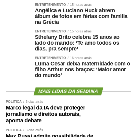
ENTRETENIMENTO
15 horas atrás
Angélica e Luciano Huck abrem
WhatsApp
Facebook
Twitter
Messenger
LinkedIn
Share
álbum de fotos em férias com família
na Grécia
ENTRETENIMENTO
15 horas atrás
Sthefany Brito celebra 15 anos ao
lado do marido: ‘Te amo todos os
dias, pra sempre’
ENTRETENIMENTO
16 horas atrás
Luma Cesar deixa maternidade com o
filho Arthur nos braços: ‘Maior amor
do mundo’
MAIS LIDAS DA SEMANA
POLÍTICA
3 dias atrás
Marco legal da IA deve proteger
jornalismo e direitos autorais,
aponta debate
POLÍTICA
3 dias atrás
Max Russi admite possibilidade de