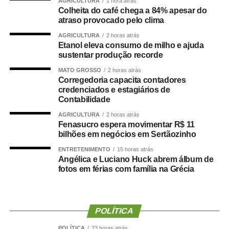
AGRICULTURA
1 hora atrás
Entre as novidades desta edição está a inclusão das
Colheita do café chega a 84% apesar do
modalidades de boliche e vôlei de praia nos Jogos
atraso provocado pelo clima
Paralímpicos. Outra atração será o passeio ciclístico, com
AGRICULTURA
2 horas atrás
percurso entre o Residencial Paris e a Praia do Cortado,
Etanol eleva consumo de milho e ajuda
aberto à participação da comunidade. A Praia do Cortado
sustentar produção recorde
também passa a integrar oficialmente a programação
MATO GROSSO
2 horas atrás
esportiva dos jogos. As disputas de beach tennis, vôlei de
Corregedoria capacita contadores
credenciados e estagiários de
praia e futevôlei serão realizadas no local.
Contabilidade
A programação dos Jogos Olímpicos conta com
AGRICULTURA
2 horas atrás
Fenasucro espera movimentar R$ 11
modalidades coletivas e individuais, como basquetebol,
bilhões em negócios em Sertãozinho
futsal, futebol sete, handebol, voleibol, ciclismo, mountain
bike, natação, karatê, tênis de mesa, xadrez, basquete
ENTRETENIMENTO
15 horas atrás
Angélica e Luciano Huck abrem álbum de
3×3, beach tennis, futevôlei e vôlei de praia. Já os 3º
fotos em férias com família na Grécia
Jogos Paralímpicos de Sinop contarão com disputas de
atletismo, natação, tênis de mesa, xadrez, vôlei de praia e
boliche, nas categorias masculina e feminina.
POLÍTICA
O secretário municipal de Cultura, Esporte e Turismo,
POLÍTICA
23 horas atrás