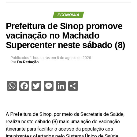
ECONOMIA
Prefeitura de Sinop promove
vacinação no Machado
Supercenter neste sábado (8)
Publicados
1 hora atrás
em
6 de agosto de 2026
Por
Da Redação
WhatsApp
Facebook
Twitter
Messenger
LinkedIn
Share
A Prefeitura de Sinop, por meio da Secretaria de Saúde,
realiza neste sábado (8) mais uma ação de vacinação
itinerante para facilitar o acesso da população aos
imunizantes ofertados pelo Sistema Único de Saúde