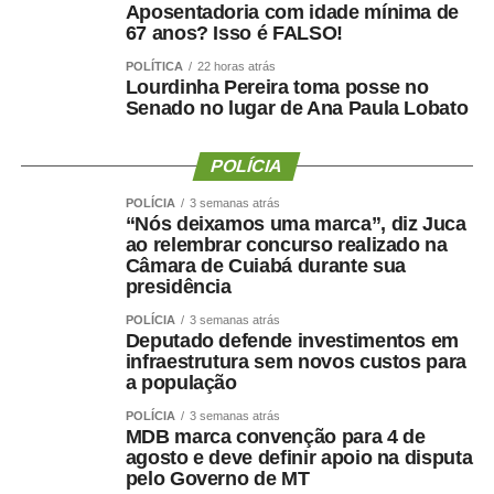
Aposentadoria com idade mínima de
O Machado Supercenter está localizado na Rua Alberto
67 anos? Isso é FALSO!
Baranjak, nº 505, no bairro São Cristóvão. A orientação é
POLÍTICA
22 horas atrás
que os moradores apresentem documento oficial com foto
Lourdinha Pereira toma posse no
e caderneta de vacinação durante o atendimento.
Senado no lugar de Ana Paula Lobato
POLÍCIA
POLÍCIA
3 semanas atrás
“Nós deixamos uma marca”, diz Juca
COMENTE ABAIXO:
ao relembrar concurso realizado na
Câmara de Cuiabá durante sua
presidência
WhatsApp
Facebook
Twitter
Messenger
LinkedIn
Share
POLÍCIA
3 semanas atrás
Deputado defende investimentos em
infraestrutura sem novos custos para
a população
POLÍCIA
3 semanas atrás
MDB marca convenção para 4 de
agosto e deve definir apoio na disputa
pelo Governo de MT