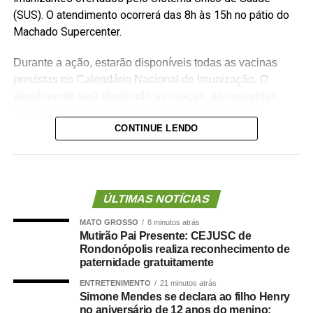
(SUS). O atendimento ocorrerá das 8h às 15h no pátio do
Machado Supercenter.
Durante a ação, estarão disponíveis todas as vacinas
previstas no Calendário Nacional de Imunização. O
atendimento será destinado a crianças, adolescentes,
adultos e idosos, conforme as recomendações do
CONTINUE LENDO
Programa Nacional de Imunizações (PNI). A iniciativa faz
parte da estratégia adotada pela Secretaria de Saúde
para ampliar a cobertura vacinal e facilitar o acesso aos
serviços para pessoas que enfrentam dificuldades para
comparecer às unidades de saúde durante a semana.
ÚLTIMAS NOTÍCIAS
MATO GROSSO
8 minutos atrás
O coordenador de Imunização da Prefeitura de Sinop,
Mutirão Pai Presente: CEJUSC de
João Gustavo Breganó, destacou que as ações
Rondonópolis realiza reconhecimento de
itinerantes têm papel importante na ampliação do alcance
paternidade gratuitamente
das campanhas de vacinação e aproximam os serviços
ENTRETENIMENTO
21 minutos atrás
da população. “A vacinação é uma das medidas mais
Simone Mendes se declara ao filho Henry
no aniversário de 12 anos do menino:
eficazes para prevenir doenças e proteger a saúde da