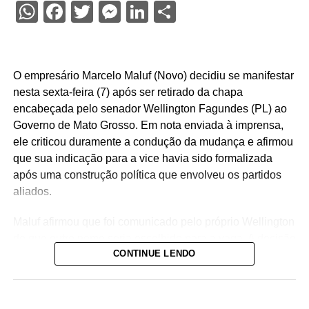
WhatsApp
Facebook
Twitter
Messenger
LinkedIn
Share
O empresário Marcelo Maluf (Novo) decidiu se manifestar
nesta sexta-feira (7) após ser retirado da chapa
encabeçada pelo senador Wellington Fagundes (PL) ao
Governo de Mato Grosso. Em nota enviada à imprensa,
ele criticou duramente a condução da mudança e afirmou
que sua indicação para a vice havia sido formalizada
após uma construção política que envolveu os partidos
aliados.
Maluf afirmou que foi comunicado pelo próprio Wellington
de que outro nome seria escolhido para a vaga. A decisão
CONTINUE LENDO
foi tomada na noite de quinta-feira (6), quando o PL
definiu o médico Alencar Farina como novo candidato a
vice-governador.