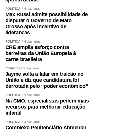
Aceitei o convite para integrar, como candidato a vice-
POLÍTICA
4 dias atrás
governador, a chapa liderada pelo senador Wellington
Max Russi admite possibilidade de
Fagundes. A decisão não foi fruto de uma conversa
disputar o Governo de Mato
Grosso após incentivo de
informal ou de uma possibilidade lançada ao acaso. Foi
lideranças
uma escolha política apresentada, construída e
formalizada dentro do processo partidário, inclusive com
POLÍTICA
4 dias atrás
CRE amplia esforço contra
a realização da convenção.
barreiras da União Europeia à
carne brasileira
A partir dessa decisão, compromissos foram assumidos,
pessoas foram mobilizadas, estratégias foram definidas e
CIDADES
3 dias atrás
Jayme volta a falar em traição no
todo um projeto de campanha começou a ser estruturado.
União e diz que candidatura foi
Fiz isso de boa-fé, acreditando na palavra empenhada e
derrotada pelo “poder econômico”
na seriedade de uma decisão tomada por quem pretende
governar Mato Grosso.
POLÍTICA
3 dias atrás
Na CMO, especialistas pedem mais
recursos para melhorar educação
Hoje fui comunicado pelo senador Wellington Fagundes
infantil
de que outro nome será indicado para ocupar a vaga de
vice.
POLÍTICA
3 dias atrás
Complexo Penitenciário Ahmenon