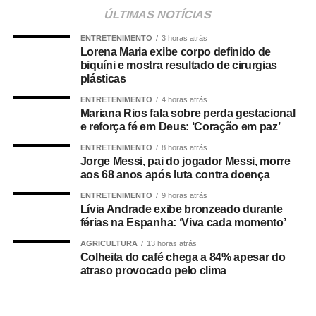
Para o empresário, a alteração não representa apenas
ÚLTIMAS NOTÍCIAS
uma mudança na composição eleitoral, mas uma quebra
ENTRETENIMENTO
3 horas atrás
de compromisso.
Lorena Maria exibe corpo definido de
biquíni e mostra resultado de cirurgias
“Não se trata apenas de uma mudança de candidatura.
plásticas
Trata-se da forma como a política é conduzida.”
ENTRETENIMENTO
4 horas atrás
Mariana Rios fala sobre perda gestacional
Segundo Maluf, sua participação na chapa não nasceu
e reforça fé em Deus: ‘Coração em paz’
de uma negociação informal. Ele afirmou que aceitou o
ENTRETENIMENTO
8 horas atrás
convite depois de uma decisão política que, inclusive, foi
Jorge Messi, pai do jogador Messi, morre
levada à convenção partidária.
aos 68 anos após luta contra doença
ENTRETENIMENTO
9 horas atrás
“Foi uma escolha política apresentada, construída e
Lívia Andrade exibe bronzeado durante
formalizada dentro do processo partidário, inclusive com
férias na Espanha: ‘Viva cada momento’
a realização da convenção.”
AGRICULTURA
13 horas atrás
Colheita do café chega a 84% apesar do
A partir da definição, afirmou o empresário, pessoas
atraso provocado pelo clima
foram mobilizadas e uma estrutura de campanha
começou a ser organizada.