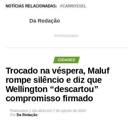
NOTÍCIAS RELACIONADAS:
CARROSSEL
Da Redação
PROPAGANDA
CIDADES
Trocado na véspera, Maluf
rompe silêncio e diz que
Wellington “descartou”
compromisso firmado
Publicados
1 dia atrás
em
7 de agosto de 2026
Por
Da Redação