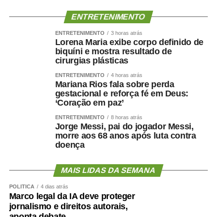
naturalizar esse tipo de comportamento.”
ENTRETENIMENTO
Ao concluir, Maluf disse que deixa a situação com a
ENTRETENIMENTO
3 horas atrás
consciência tranquila e atribuiu a responsabilidade pela
Lorena Maria exibe corpo definido de
decisão aos responsáveis pela mudança.
biquíni e mostra resultado de
cirurgias plásticas
“Saio deste episódio com a consciência tranquila. Cumpri
ENTRETENIMENTO
4 horas atrás
rigorosamente aquilo que assumi. Outros terão de
Mariana Rios fala sobre perda
gestacional e reforça fé em Deus:
responder pelas escolhas que fizeram e pela maneira
‘Coração em paz’
como decidiram fazê-las.”
ENTRETENIMENTO
8 horas atrás
Jorge Messi, pai do jogador Messi,
Nota na íntegra:
morre aos 68 anos após luta contra
doença
Política se faz com responsabilidade, compromisso,
seriedade e, sobretudo, palavra. Infelizmente, o senador
MAIS LIDAS DA SEMANA
Wellington Fagundes e o Partido Liberal de Mato Grosso
demonstraram enorme dificuldade em compreender o
POLÍTICA
4 dias atrás
significado desses princípios – o que só contribui para
Marco legal da IA deve proteger
jornalismo e direitos autorais,
apodrecer a boa política.
aponta debate