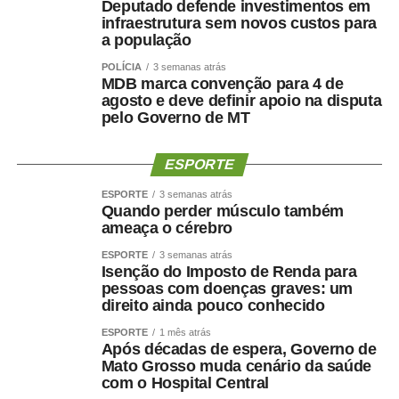
Deputado defende investimentos em
negociações envolvendo a vaga de vice. Antes de ser
infraestrutura sem novos custos para
indicado, Maluf havia desistido de uma pré-candidatura
a população
própria ao Governo pelo Novo para contribuir com a
POLÍCIA
3 semanas atrás
composição liderada pelo senador.
MDB marca convenção para 4 de
agosto e deve definir apoio na disputa
pelo Governo de MT
Na nota desta sexta-feira, Maluf ampliou as críticas e
afirmou que quem pretende comandar o Estado precisa
demonstrar capacidade de cumprir compromissos
ESPORTE
políticos.
ESPORTE
3 semanas atrás
Quando perder músculo também
“Quem pretende governar um Estado precisa, antes de
ameaça o cérebro
tudo, demonstrar que sua palavra tem valor. Precisa
ESPORTE
3 semanas atrás
respeitar compromissos, aliados e pessoas que
Isenção do Imposto de Renda para
aceitaram caminhar ao seu lado.”
pessoas com doenças graves: um
direito ainda pouco conhecido
O empresário também afirmou que não pretende
ESPORTE
1 mês atrás
naturalizar o episódio como parte da disputa eleitoral.
Após décadas de espera, Governo de
Mato Grosso muda cenário da saúde
com o Hospital Central
“Não faço política dessa maneira e não aceitarei