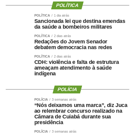
POLÍTICA
“Fiz isso de boa-fé, acreditando na palavra empenhada e
na seriedade de uma decisão tomada por quem pretende
POLÍTICA
1 dia atrás
Sancionada lei que destina emendas
governar Mato Grosso.”
da saúde a bombeiros militares
A manifestação ocorre apenas dois dias depois de Maluf
POLÍTICA
2 dias atrás
Redações do Jovem Senador
confirmar publicamente sua indicação para a vice.
debatem democracia nas redes
Durante a convenção do Novo, na quarta-feira (5), ele
chegou a descartar a possibilidade de uma nova
POLÍTICA
2 dias atrás
CDH: violência e falta de estrutura
mudança.
ameaçam atendimento à saúde
indígena
“Martelo batido, prego batido e ponta virada”, disse na
ocasião.
POLÍCIA
Na mesma oportunidade, Maluf confirmou a aliança entre
POLÍCIA
3 semanas atrás
“Nós deixamos uma marca”, diz Juca
Novo, PL e MDB e afirmou que as siglas haviam chegado
ao relembrar concurso realizado na
a um consenso para caminhar juntas nas eleições.
Câmara de Cuiabá durante sua
presidência
A escolha de Farina representa uma mudança de última
POLÍCIA
3 semanas atrás
hora na chapa de Wellington, depois de semanas de