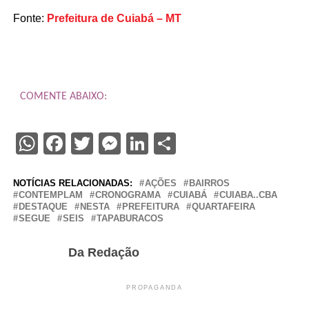
Fonte:
Prefeitura de Cuiabá – MT
COMENTE ABAIXO:
WhatsApp
Facebook
Twitter
Messenger
LinkedIn
Share
NOTÍCIAS RELACIONADAS:
AÇÕES
BAIRROS
CONTEMPLAM
CRONOGRAMA
CUIABÁ
CUIABA..CBA
DESTAQUE
NESTA
PREFEITURA
QUARTAFEIRA
SEGUE
SEIS
TAPABURACOS
Da Redação
PROPAGANDA