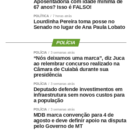
Aposentadoria com idade mínima de
67 anos? Isso é FALSO!
“O que me traz hoje aqui, eu e minha esposa Lucimar, é
POLÍTICA
7 horas atrás
hipotecarmos o nosso apoio incondicional à candidatura
Lourdinha Pereira toma posse no
de Wellington Fagundes ao Governo e de Janaína Riva
Senado no lugar de Ana Paula Lobato
ao Senado.”
POLÍCIA
Durante o discurso, Jayme também criticou o cenário
político atual e afirmou que interesses econômicos têm
POLÍCIA
3 semanas atrás
“Nós deixamos uma marca”, diz Juca
prevalecido sobre as necessidades da população. Para o
ao relembrar concurso realizado na
senador, a coligação formada deve priorizar propostas
Câmara de Cuiabá durante sua
voltadas às áreas de saúde, educação e segurança
presidência
pública.
POLÍCIA
3 semanas atrás
Deputado defende investimentos em
“A partir de hoje não existe MDB, não existe PL. O que
infraestrutura sem novos custos para
a população
existe é o partido do povo.”
POLÍCIA
3 semanas atrás
Ao encerrar a fala, Jayme voltou a afirmar que o grupo
MDB marca convenção para 4 de
agosto e deve definir apoio na disputa
enfrentará uma estrutura política e econômica robusta nas
pelo Governo de MT
eleições de 2026, mas demonstrou confiança na vitória