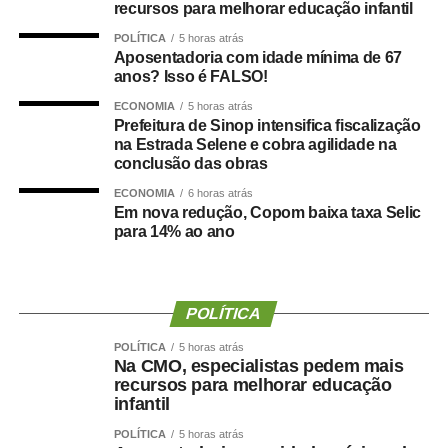
levantou dúvidas sobre a origem dos recursos
recursos para melhorar educação infantil
empregados contra sua candidatura.
POLÍTICA
5 horas atrás
Aposentadoria com idade mínima de 67
“Enfrentei um poderio econômico. Não sabemos de onde
anos? Isso é FALSO!
saiu esse dinheiro que foi gasto contra a candidatura de
ECONOMIA
5 horas atrás
Jayme.”
Prefeitura de Sinop intensifica fiscalização
na Estrada Selene e cobra agilidade na
Mesmo após o embate interno no União Brasil, Jayme
conclusão das obras
confirmou apoio à pré-candidatura de Wellington
ECONOMIA
6 horas atrás
Fagundes (PL) ao Governo de Mato Grosso e à
Em nova redução, Copom baixa taxa Selic
para 14% ao ano
candidatura de Janaina Riva (MDB) ao Senado Federal.
Segundo ele, a aliança representa uma alternativa para o
Estado.
POLÍTICA
“A história nós vamos mudar com a eleição de Wellington
Fagundes e Janaína Riva para o Senado.”
POLÍTICA
5 horas atrás
Na CMO, especialistas pedem mais
recursos para melhorar educação
O senador afirmou ainda que ele e a ex-prefeita de
infantil
Várzea Grande, Lucimar Campos, participaram da
POLÍTICA
5 horas atrás
convenção para oficializar apoio às candidaturas.