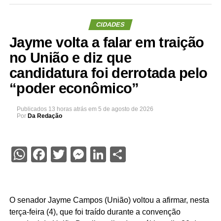
CIDADES
Jayme volta a falar em traição
no União e diz que
candidatura foi derrotada pelo
“poder econômico”
Publicados
13 horas atrás
em
5 de agosto de 2026
Por
Da Redação
WhatsApp
Facebook
Twitter
Messenger
LinkedIn
Share
O senador Jayme Campos (União) voltou a afirmar, nesta
terça-feira (4), que foi traído durante a convenção