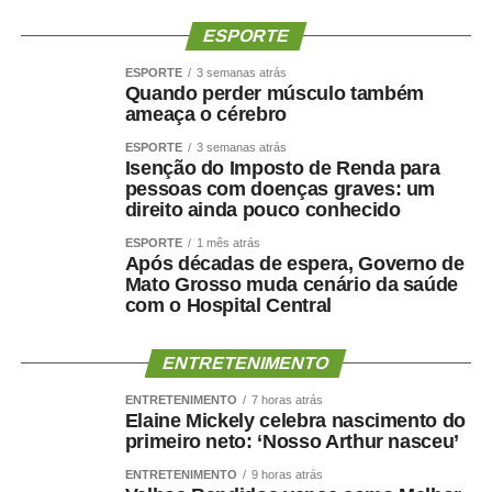
da chapa.
ESPORTE
“Vamos enfrentar uma máquina. Vamos enfrentar um
ESPORTE
3 semanas atrás
poderio econômico. Mas tenho a convicção de que
Quando perder músculo também
Wellington será nosso futuro governador e Janaína nossa
ameaça o cérebro
futura senadora.”
ESPORTE
3 semanas atrás
Isenção do Imposto de Renda para
pessoas com doenças graves: um
direito ainda pouco conhecido
ESPORTE
1 mês atrás
Após décadas de espera, Governo de
COMENTE ABAIXO:
Mato Grosso muda cenário da saúde
com o Hospital Central
WhatsApp
Facebook
Twitter
Messenger
LinkedIn
Share
ENTRETENIMENTO
ENTRETENIMENTO
7 horas atrás
Elaine Mickely celebra nascimento do
primeiro neto: ‘Nosso Arthur nasceu’
ENTRETENIMENTO
9 horas atrás