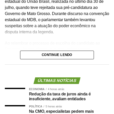
estadual do União Brasil, realizada no último dia 30 de
julho, quando teve rejeitada sua pré-candidatura ao
Governo de Mato Grosso. Durante discurso na convenção
estadual do MDB, o parlamentar também levantou
suspeitas sobre a atuação do poder econômico na
disputa interna da legenda.
Ao relembrar o processo de escolha do candidato ao
Governo, Jayme afirmou que saiu politicamente
CONTINUE LENDO
fortalecido, apesar da derrota, e destacou que enfrentou
pressões durante a convenção.
“Enfrentei uma convenção há menos de quatro dias atrás.
Tenho a certeza de que saí muito maior do que entrei.
ÚLTIMAS NOTÍCIAS
Não corri, não ajoelhei.”
ECONOMIA
4 horas atrás
Redução da taxa de juros ainda é
Na sequência, o senador voltou a questionar a condução
insuficiente, avaliam entidades
da disputa e afirmou que interesses financeiros
POLÍTICA
5 horas atrás
influenciaram o resultado. Sem citar nomes, também
Na CMO, especialistas pedem mais