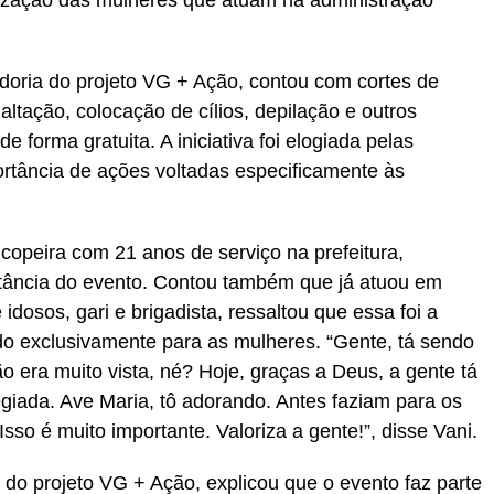
ização das mulheres que atuam na administração
doria do projeto VG + Ação, contou com cortes de
ltação, colocação de cílios, depilação e outros
e forma gratuita. A iniciativa foi elogiada pelas
ortância de ações voltadas especificamente às
copeira com 21 anos de serviço na prefeitura,
rtância do evento. Contou também que já atuou em
dosos, gari e brigadista, ressaltou que essa foi a
ado exclusivamente para as mulheres. “Gente, tá sendo
o era muito vista, né? Hoje, graças a Deus, a gente tá
egiada. Ave Maria, tô adorando. Antes faziam para os
Isso é muito importante. Valoriza a gente!”, disse Vani.
o projeto VG + Ação, explicou que o evento faz parte