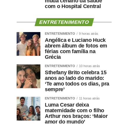
muda cenário da saúde
com o Hospital Central
ENTRETENIMENTO
ENTRETENIMENTO
9 horas atrás
Angélica e Luciano Huck
abrem álbum de fotos em
férias com família na
Grécia
ENTRETENIMENTO
10 horas atrás
Sthefany Brito celebra 15
anos ao lado do marido:
‘Te amo todos os dias, pra
sempre’
ENTRETENIMENTO
11 horas atrás
Luma Cesar deixa
maternidade com o filho
Arthur nos braços: ‘Maior
amor do mundo’