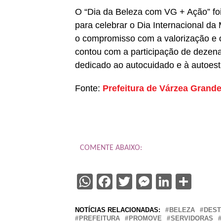
O “Dia da Beleza com VG + Ação” foi
para celebrar o Dia Internacional d
o compromisso com a valorização e 
contou com a participação de dezen
dedicado ao autocuidado e à autoest
Fonte:
Prefeitura de Várzea Grand
COMENTE ABAIXO:
WhatsApp
Facebook
Twitter
Messenge
Linked
Sha
NOTÍCIAS RELACIONADAS:
BELEZA
DES
PREFEITURA
PROMOVE
SERVIDORAS