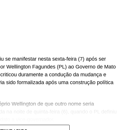
 se manifestar nesta sexta-feira (7) após ser
dor Wellington Fagundes (PL) ao Governo de Mato
 criticou duramente a condução da mudança e
ia sido formalizada após uma construção política
óprio Wellington de que outro nome seria
a na noite de quinta-feira (6), quando o PL definiu
dato a vice-governador.