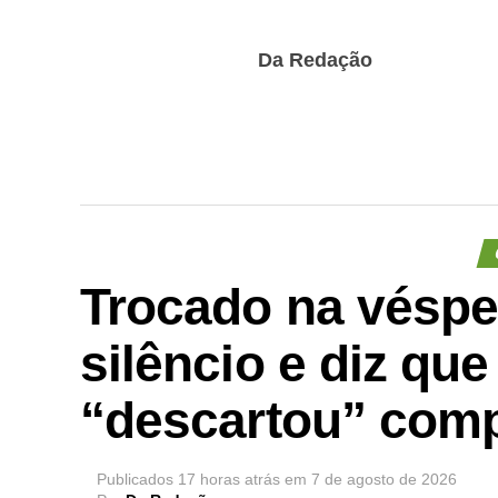
Da Redação
Trocado na véspe
silêncio e diz que
“descartou” com
Publicados
17 horas atrás
em
7 de agosto de 2026