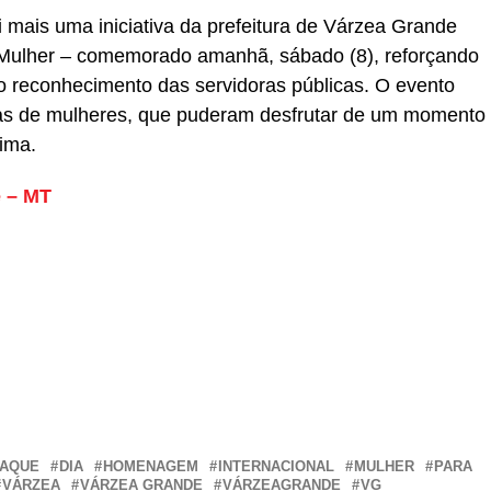
 mais uma iniciativa da prefeitura de Várzea Grande
a Mulher – comemorado amanhã, sábado (8), reforçando
o reconhecimento das servidoras públicas. O evento
as de mulheres, que puderam desfrutar de um momento
ima.
e – MT
r
In
re
TAQUE
DIA
HOMENAGEM
INTERNACIONAL
MULHER
PARA
VÁRZEA
VÁRZEA GRANDE
VÁRZEAGRANDE
VG