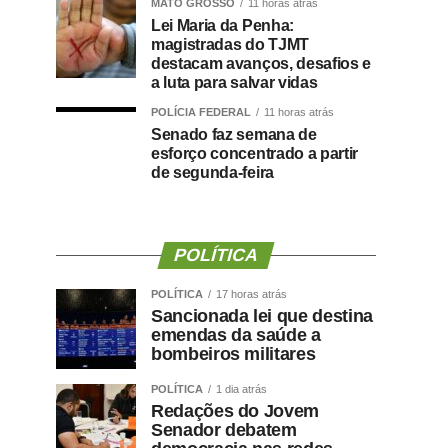
MATO GROSSO
11 horas atrás
Lei Maria da Penha:
magistradas do TJMT
destacam avanços, desafios e
a luta para salvar vidas
POLÍCIA FEDERAL
11 horas atrás
Senado faz semana de
esforço concentrado a partir
de segunda-feira
POLÍTICA
POLÍTICA
17 horas atrás
Sancionada lei que destina
emendas da saúde a
bombeiros militares
POLÍTICA
1 dia atrás
Redações do Jovem
Senador debatem