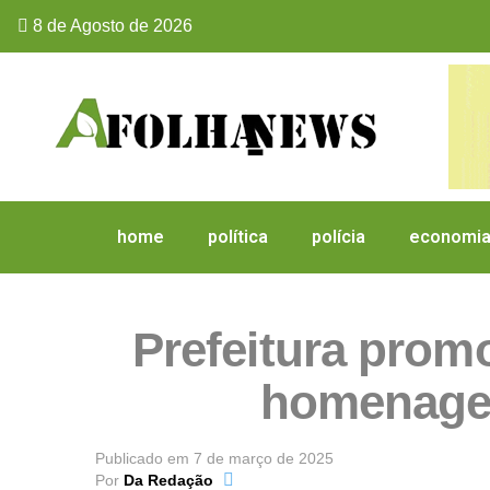
8 de Agosto de 2026
home
política
polícia
economi
Prefeitura prom
homenagem
Publicado em
7 de março de 2025
Por
Da Redação