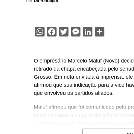
Por
Da Redação
WhatsApp
Facebook
Twitter
Messenger
LinkedIn
Share
O empresário Marcelo Maluf (Novo) decidiu
retirado da chapa encabeçada pelo sena
Grosso. Em nota enviada à imprensa, ele
afirmou que sua indicação para a vice hav
que envolveu os partidos aliados.
Maluf afirmou que foi comunicado pelo pr
escolhido para a vaga. A decisão foi tomad
o médico Alencar Farina como novo candi