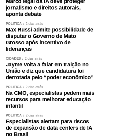
Marco legal da IA deve proteger
Aceitei o convite para integrar, como candidato a vice-
jornalismo e direitos autorais,
governador, a chapa liderada pelo senador Wellington
aponta debate
Fagundes. A decisão não foi fruto de uma conversa
POLÍTICA
2 dias atrás
informal ou de uma possibilidade lançada ao acaso. Foi
Max Russi admite possibilidade de
uma escolha política apresentada, construída e
disputar o Governo de Mato
formalizada dentro do processo partidário, inclusive com
Grosso após incentivo de
a realização da convenção.
lideranças
CIDADES
2 dias atrás
A partir dessa decisão, compromissos foram assumidos,
Jayme volta a falar em traição no
pessoas foram mobilizadas, estratégias foram definidas e
União e diz que candidatura foi
todo um projeto de campanha começou a ser estruturado.
derrotada pelo “poder econômico”
Fiz isso de boa-fé, acreditando na palavra empenhada e
POLÍTICA
2 dias atrás
na seriedade de uma decisão tomada por quem pretende
Na CMO, especialistas pedem mais
governar Mato Grosso.
recursos para melhorar educação
infantil
Hoje fui comunicado pelo senador Wellington Fagundes
POLÍTICA
2 dias atrás
de que outro nome será indicado para ocupar a vaga de
Especialistas alertam para riscos
vice.
de expansão de data centers de IA
no Brasil