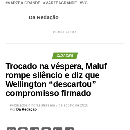
VÁRZEA GRANDE
VÁRZEAGRANDE
VG
Da Redação
PROPAGANDA
CIDADES
Trocado na véspera, Maluf
rompe silêncio e diz que
Wellington “descartou”
compromisso firmado
Publicados
4 horas atrás
em
7 de agosto de 2026
Por
Da Redação