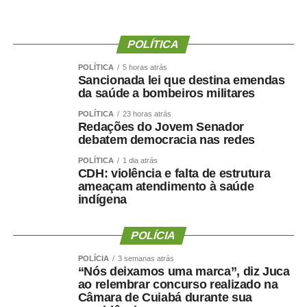
“Fiz isso de boa-fé, acreditando na palavra empenhada e
na seriedade de uma decisão tomada por quem pretende
governar Mato Grosso.”
POLÍTICA
POLÍTICA
5 horas atrás
A manifestação ocorre apenas dois dias depois de Maluf
Sancionada lei que destina emendas
confirmar publicamente sua indicação para a vice.
da saúde a bombeiros militares
Durante a convenção do Novo, na quarta-feira (5), ele
POLÍTICA
23 horas atrás
chegou a descartar a possibilidade de uma nova
Redações do Jovem Senador
debatem democracia nas redes
mudança.
POLÍTICA
1 dia atrás
“Martelo batido, prego batido e ponta virada”, disse na
CDH: violência e falta de estrutura
ameaçam atendimento à saúde
ocasião.
indígena
Na mesma oportunidade, Maluf confirmou a aliança entre
Novo, PL e MDB e afirmou que as siglas haviam chegado
POLÍCIA
a um consenso para caminhar juntas nas eleições.
POLÍCIA
3 semanas atrás
“Nós deixamos uma marca”, diz Juca
A escolha de Farina representa uma mudança de última
ao relembrar concurso realizado na
hora na chapa de Wellington, depois de semanas de
Câmara de Cuiabá durante sua