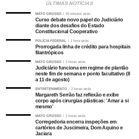
Para o empresário, a alteração não representa apenas
ÚLTIMAS NOTÍCIAS
uma mudança na composição eleitoral, mas uma quebra
MATO GROSSO
30 minutos atrás
de compromisso.
Curso debate novo papel do Judiciário
diante dos desafios do Estado
“Não se trata apenas de uma mudança de candidatura.
Constitucional Cooperativo
Trata-se da forma como a política é conduzida.”
POLÍCIA FEDERAL
1 hora atrás
Prorrogada linha de crédito para hospitais
Segundo Maluf, sua participação na chapa não nasceu
filantrópicos
de uma negociação informal. Ele afirmou que aceitou o
MATO GROSSO
2 horas atrás
convite depois de uma decisão política que, inclusive, foi
Judiciário funciona em regime de plantão
levada à convenção partidária.
neste fim de semana e ponto facultativo (8
a 11 de agosto)
“Foi uma escolha política apresentada, construída e
ENTRETENIMENTO
2 horas atrás
formalizada dentro do processo partidário, inclusive com
Margareth Serrão faz reflexão e exibe
corpo após cirurgias plásticas: ‘Amar a si
a realização da convenção.”
mesmo’
A partir da definição, afirmou o empresário, pessoas
MATO GROSSO
2 horas atrás
Corregedoria encerra inspeções em
foram mobilizadas e uma estrutura de campanha
cartórios de Juscimeira, Dom Aquino e
começou a ser organizada.
Jaciara