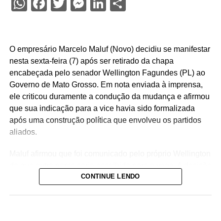
WhatsApp
Facebook
Twitter
Messenger
LinkedIn
Share
O empresário Marcelo Maluf (Novo) decidiu se manifestar
nesta sexta-feira (7) após ser retirado da chapa
encabeçada pelo senador Wellington Fagundes (PL) ao
Governo de Mato Grosso. Em nota enviada à imprensa,
ele criticou duramente a condução da mudança e afirmou
que sua indicação para a vice havia sido formalizada
após uma construção política que envolveu os partidos
aliados.
Maluf afirmou que foi comunicado pelo próprio Wellington
de que outro nome seria escolhido para a vaga. A decisão
CONTINUE LENDO
foi tomada na noite de quinta-feira (6), quando o PL
definiu o médico Alencar Farina como novo candidato a
vice-governador.