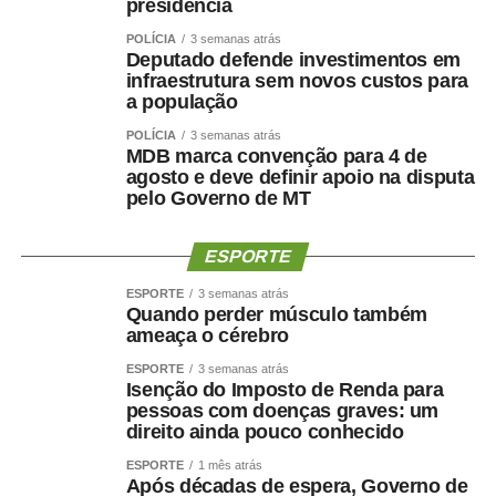
presidência
negociações envolvendo a vaga de vice. Antes de ser
indicado, Maluf havia desistido de uma pré-candidatura
POLÍCIA
3 semanas atrás
Deputado defende investimentos em
própria ao Governo pelo Novo para contribuir com a
infraestrutura sem novos custos para
composição liderada pelo senador.
a população
Na nota desta sexta-feira, Maluf ampliou as críticas e
POLÍCIA
3 semanas atrás
MDB marca convenção para 4 de
afirmou que quem pretende comandar o Estado precisa
agosto e deve definir apoio na disputa
demonstrar capacidade de cumprir compromissos
pelo Governo de MT
políticos.
ESPORTE
“Quem pretende governar um Estado precisa, antes de
tudo, demonstrar que sua palavra tem valor. Precisa
ESPORTE
3 semanas atrás
Quando perder músculo também
respeitar compromissos, aliados e pessoas que
ameaça o cérebro
aceitaram caminhar ao seu lado.”
ESPORTE
3 semanas atrás
Isenção do Imposto de Renda para
O empresário também afirmou que não pretende
pessoas com doenças graves: um
naturalizar o episódio como parte da disputa eleitoral.
direito ainda pouco conhecido
ESPORTE
1 mês atrás
“Não faço política dessa maneira e não aceitarei
Após décadas de espera, Governo de
naturalizar esse tipo de comportamento.”