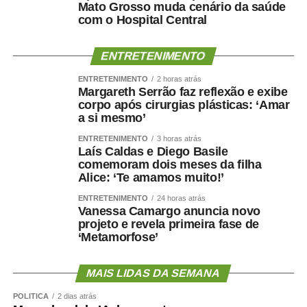
Mato Grosso muda cenário da saúde
com o Hospital Central
Ao concluir, Maluf disse que deixa a situação com a
consciência tranquila e atribuiu a responsabilidade pela
ENTRETENIMENTO
decisão aos responsáveis pela mudança.
ENTRETENIMENTO
2 horas atrás
Margareth Serrão faz reflexão e exibe
“Saio deste episódio com a consciência tranquila. Cumpri
corpo após cirurgias plásticas: ‘Amar
rigorosamente aquilo que assumi. Outros terão de
a si mesmo’
responder pelas escolhas que fizeram e pela maneira
ENTRETENIMENTO
3 horas atrás
como decidiram fazê-las.”
Laís Caldas e Diego Basile
comemoram dois meses da filha
Nota na íntegra:
Alice: ‘Te amamos muito!’
ENTRETENIMENTO
24 horas atrás
Política se faz com responsabilidade, compromisso,
Vanessa Camargo anuncia novo
seriedade e, sobretudo, palavra. Infelizmente, o senador
projeto e revela primeira fase de
Wellington Fagundes e o Partido Liberal de Mato Grosso
‘Metamorfose’
demonstraram enorme dificuldade em compreender o
significado desses princípios – o que só contribui para
MAIS LIDAS DA SEMANA
apodrecer a boa política.
POLÍTICA
2 dias atrás