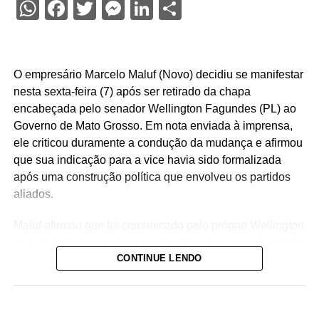
WhatsApp
Facebook
Twitter
Messenger
LinkedIn
Share
O empresário Marcelo Maluf (Novo) decidiu se manifestar
nesta sexta-feira (7) após ser retirado da chapa
encabeçada pelo senador Wellington Fagundes (PL) ao
Governo de Mato Grosso. Em nota enviada à imprensa,
ele criticou duramente a condução da mudança e afirmou
que sua indicação para a vice havia sido formalizada
após uma construção política que envolveu os partidos
aliados.
Maluf afirmou que foi comunicado pelo próprio Wellington
de que outro nome seria escolhido para a vaga. A decisão
CONTINUE LENDO
foi tomada na noite de quinta-feira (6), quando o PL
definiu o médico Alencar Farina como novo candidato a
vice-governador.