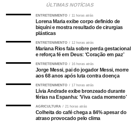
Para o empresário, a alteração não representa apenas
ÚLTIMAS NOTÍCIAS
uma mudança na composição eleitoral, mas uma quebra
ENTRETENIMENTO
11 horas atrás
de compromisso.
Lorena Maria exibe corpo definido de
biquíni e mostra resultado de cirurgias
“Não se trata apenas de uma mudança de candidatura.
plásticas
Trata-se da forma como a política é conduzida.”
ENTRETENIMENTO
12 horas atrás
Mariana Rios fala sobre perda gestacional
Segundo Maluf, sua participação na chapa não nasceu
e reforça fé em Deus: ‘Coração em paz’
de uma negociação informal. Ele afirmou que aceitou o
ENTRETENIMENTO
16 horas atrás
convite depois de uma decisão política que, inclusive, foi
Jorge Messi, pai do jogador Messi, morre
levada à convenção partidária.
aos 68 anos após luta contra doença
ENTRETENIMENTO
17 horas atrás
“Foi uma escolha política apresentada, construída e
Lívia Andrade exibe bronzeado durante
formalizada dentro do processo partidário, inclusive com
férias na Espanha: ‘Viva cada momento’
a realização da convenção.”
AGRICULTURA
21 horas atrás
Colheita do café chega a 84% apesar do
A partir da definição, afirmou o empresário, pessoas
atraso provocado pelo clima
foram mobilizadas e uma estrutura de campanha
começou a ser organizada.