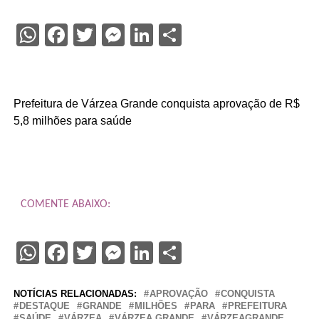
WhatsApp
Facebook
Twitter
Messenger
LinkedIn
Share
Prefeitura de Várzea Grande conquista aprovação de R$
5,8 milhões para saúde
COMENTE ABAIXO:
WhatsApp
Facebook
Twitter
Messenger
LinkedIn
Share
NOTÍCIAS RELACIONADAS:
APROVAÇÃO
CONQUISTA
DESTAQUE
GRANDE
MILHÕES
PARA
PREFEITURA
SAÚDE
VÁRZEA
VÁRZEA GRANDE
VÁRZEAGRANDE