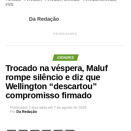
VG
Da Redação
PROPAGANDA
CIDADES
Trocado na véspera, Maluf
rompe silêncio e diz que
Wellington “descartou”
compromisso firmado
Publicados
2 dias atrás
em
7 de agosto de 2026
Por
Da Redação