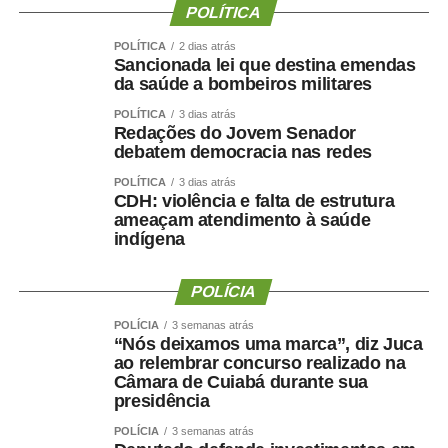
POLÍTICA
“Fiz isso de boa-fé, acreditando na palavra empenhada e
na seriedade de uma decisão tomada por quem pretende
POLÍTICA
2 dias atrás
Sancionada lei que destina emendas
governar Mato Grosso.”
da saúde a bombeiros militares
A manifestação ocorre apenas dois dias depois de Maluf
POLÍTICA
3 dias atrás
Redações do Jovem Senador
confirmar publicamente sua indicação para a vice.
debatem democracia nas redes
Durante a convenção do Novo, na quarta-feira (5), ele
chegou a descartar a possibilidade de uma nova
POLÍTICA
3 dias atrás
CDH: violência e falta de estrutura
mudança.
ameaçam atendimento à saúde
indígena
“Martelo batido, prego batido e ponta virada”, disse na
ocasião.
POLÍCIA
Na mesma oportunidade, Maluf confirmou a aliança entre
POLÍCIA
3 semanas atrás
“Nós deixamos uma marca”, diz Juca
Novo, PL e MDB e afirmou que as siglas haviam chegado
ao relembrar concurso realizado na
a um consenso para caminhar juntas nas eleições.
Câmara de Cuiabá durante sua
presidência
A escolha de Farina representa uma mudança de última
POLÍCIA
3 semanas atrás
hora na chapa de Wellington, depois de semanas de