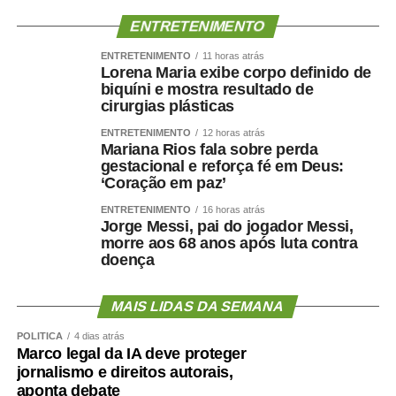
naturalizar esse tipo de comportamento.”
ENTRETENIMENTO
Ao concluir, Maluf disse que deixa a situação com a
ENTRETENIMENTO
11 horas atrás
consciência tranquila e atribuiu a responsabilidade pela
Lorena Maria exibe corpo definido de
decisão aos responsáveis pela mudança.
biquíni e mostra resultado de
cirurgias plásticas
“Saio deste episódio com a consciência tranquila. Cumpri
ENTRETENIMENTO
12 horas atrás
rigorosamente aquilo que assumi. Outros terão de
Mariana Rios fala sobre perda
gestacional e reforça fé em Deus:
responder pelas escolhas que fizeram e pela maneira
‘Coração em paz’
como decidiram fazê-las.”
ENTRETENIMENTO
16 horas atrás
Jorge Messi, pai do jogador Messi,
Nota na íntegra:
morre aos 68 anos após luta contra
doença
Política se faz com responsabilidade, compromisso,
seriedade e, sobretudo, palavra. Infelizmente, o senador
MAIS LIDAS DA SEMANA
Wellington Fagundes e o Partido Liberal de Mato Grosso
demonstraram enorme dificuldade em compreender o
POLÍTICA
4 dias atrás
significado desses princípios – o que só contribui para
Marco legal da IA deve proteger
jornalismo e direitos autorais,
apodrecer a boa política.
aponta debate