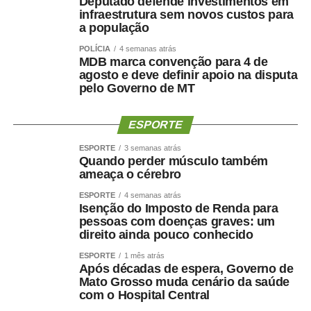
Deputado defende investimentos em
negociações envolvendo a vaga de vice. Antes de ser
infraestrutura sem novos custos para
indicado, Maluf havia desistido de uma pré-candidatura
a população
própria ao Governo pelo Novo para contribuir com a
POLÍCIA
4 semanas atrás
composição liderada pelo senador.
MDB marca convenção para 4 de
agosto e deve definir apoio na disputa
pelo Governo de MT
Na nota desta sexta-feira, Maluf ampliou as críticas e
afirmou que quem pretende comandar o Estado precisa
demonstrar capacidade de cumprir compromissos
ESPORTE
políticos.
ESPORTE
3 semanas atrás
Quando perder músculo também
“Quem pretende governar um Estado precisa, antes de
ameaça o cérebro
tudo, demonstrar que sua palavra tem valor. Precisa
ESPORTE
4 semanas atrás
respeitar compromissos, aliados e pessoas que
Isenção do Imposto de Renda para
aceitaram caminhar ao seu lado.”
pessoas com doenças graves: um
direito ainda pouco conhecido
O empresário também afirmou que não pretende
ESPORTE
1 mês atrás
naturalizar o episódio como parte da disputa eleitoral.
Após décadas de espera, Governo de
Mato Grosso muda cenário da saúde
com o Hospital Central
“Não faço política dessa maneira e não aceitarei