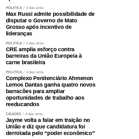
Aceitei o convite para integrar, como candidato a vice-
POLÍTICA
4 dias atrás
governador, a chapa liderada pelo senador Wellington
Max Russi admite possibilidade de
Fagundes. A decisão não foi fruto de uma conversa
disputar o Governo de Mato
Grosso após incentivo de
informal ou de uma possibilidade lançada ao acaso. Foi
lideranças
uma escolha política apresentada, construída e
formalizada dentro do processo partidário, inclusive com
POLÍTICA
4 dias atrás
CRE amplia esforço contra
a realização da convenção.
barreiras da União Europeia à
carne brasileira
A partir dessa decisão, compromissos foram assumidos,
pessoas foram mobilizadas, estratégias foram definidas e
POLÍTICA
4 dias atrás
Complexo Penitenciário Ahmenon
todo um projeto de campanha começou a ser estruturado.
Lemos Dantas ganha quatro novos
Fiz isso de boa-fé, acreditando na palavra empenhada e
barracões para ampliar
na seriedade de uma decisão tomada por quem pretende
oportunidades de trabalho aos
governar Mato Grosso.
reeducandos
Hoje fui comunicado pelo senador Wellington Fagundes
CIDADES
4 dias atrás
Jayme volta a falar em traição no
de que outro nome será indicado para ocupar a vaga de
União e diz que candidatura foi
vice.
derrotada pelo “poder econômico”