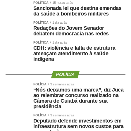
na seriedade de uma decisão tomada por quem pretende
POLÍTICA
15 horas atrás
Sancionada lei que destina emendas
governar Mato Grosso.”
da saúde a bombeiros militares
A manifestação ocorre apenas dois dias depois de Maluf
POLÍTICA
1 dia atrás
Redações do Jovem Senador
confirmar publicamente sua indicação para a vice.
debatem democracia nas redes
Durante a convenção do Novo, na quarta-feira (5), ele
chegou a descartar a possibilidade de uma nova
POLÍTICA
1 dia atrás
CDH: violência e falta de estrutura
mudança.
ameaçam atendimento à saúde
indígena
“Martelo batido, prego batido e ponta virada”, disse na
ocasião.
POLÍCIA
Na mesma oportunidade, Maluf confirmou a aliança entre
POLÍCIA
3 semanas atrás
“Nós deixamos uma marca”, diz Juca
Novo, PL e MDB e afirmou que as siglas haviam chegado
ao relembrar concurso realizado na
a um consenso para caminhar juntas nas eleições.
Câmara de Cuiabá durante sua
presidência
A escolha de Farina representa uma mudança de última
POLÍCIA
3 semanas atrás
hora na chapa de Wellington, depois de semanas de
Deputado defende investimentos em
negociações envolvendo a vaga de vice. Antes de ser
infraestrutura sem novos custos para
indicado, Maluf havia desistido de uma pré-candidatura