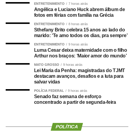
ENTRETENIMENTO
7 horas atrás
de compromisso.
Angélica e Luciano Huck abrem álbum de
fotos em férias com família na Grécia
“Não se trata apenas de uma mudança de candidatura.
ENTRETENIMENTO
8 horas atrás
Trata-se da forma como a política é conduzida.”
Sthefany Brito celebra 15 anos ao lado do
marido: ‘Te amo todos os dias, pra sempre’
Segundo Maluf, sua participação na chapa não nasceu
ENTRETENIMENTO
9 horas atrás
de uma negociação informal. Ele afirmou que aceitou o
Luma Cesar deixa maternidade com o filho
convite depois de uma decisão política que, inclusive, foi
Arthur nos braços: ‘Maior amor do mundo’
levada à convenção partidária.
MATO GROSSO
9 horas atrás
Lei Maria da Penha: magistradas do TJMT
“Foi uma escolha política apresentada, construída e
destacam avanços, desafios e a luta para
formalizada dentro do processo partidário, inclusive com
salvar vidas
a realização da convenção.”
POLÍCIA FEDERAL
9 horas atrás
Senado faz semana de esforço
A partir da definição, afirmou o empresário, pessoas
concentrado a partir de segunda-feira
foram mobilizadas e uma estrutura de campanha
começou a ser organizada.
POLÍTICA
“Fiz isso de boa-fé, acreditando na palavra empenhada e