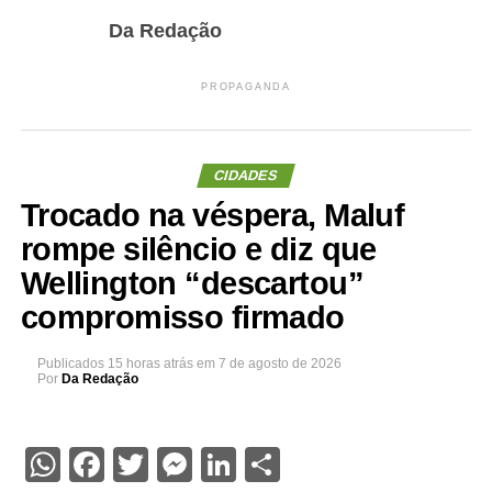
Da Redação
PROPAGANDA
CIDADES
Trocado na véspera, Maluf
rompe silêncio e diz que
Wellington “descartou”
compromisso firmado
Publicados
15 horas atrás
em
7 de agosto de 2026
Por
Da Redação
WhatsApp
Facebook
Twitter
Messenger
LinkedIn
Share