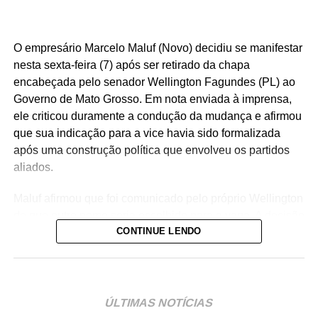
O empresário Marcelo Maluf (Novo) decidiu se manifestar
nesta sexta-feira (7) após ser retirado da chapa
encabeçada pelo senador Wellington Fagundes (PL) ao
Governo de Mato Grosso. Em nota enviada à imprensa,
ele criticou duramente a condução da mudança e afirmou
que sua indicação para a vice havia sido formalizada
após uma construção política que envolveu os partidos
aliados.
Maluf afirmou que foi comunicado pelo próprio Wellington
de que outro nome seria escolhido para a vaga. A decisão
CONTINUE LENDO
foi tomada na noite de quinta-feira (6), quando o PL
definiu o médico Alencar Farina como novo candidato a
vice-governador.
Para o empresário, a alteração não representa apenas
ÚLTIMAS NOTÍCIAS
uma mudança na composição eleitoral, mas uma quebra