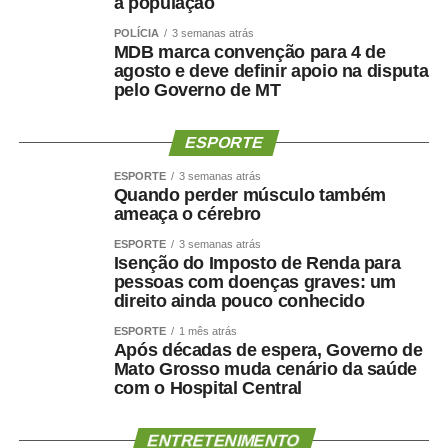
a população
própria ao Governo pelo Novo para contribuir com a
POLÍCIA
3 semanas atrás
composição liderada pelo senador.
MDB marca convenção para 4 de
agosto e deve definir apoio na disputa
pelo Governo de MT
Na nota desta sexta-feira, Maluf ampliou as críticas e
afirmou que quem pretende comandar o Estado precisa
demonstrar capacidade de cumprir compromissos
ESPORTE
políticos.
ESPORTE
3 semanas atrás
Quando perder músculo também
“Quem pretende governar um Estado precisa, antes de
ameaça o cérebro
tudo, demonstrar que sua palavra tem valor. Precisa
ESPORTE
3 semanas atrás
respeitar compromissos, aliados e pessoas que
Isenção do Imposto de Renda para
aceitaram caminhar ao seu lado.”
pessoas com doenças graves: um
direito ainda pouco conhecido
O empresário também afirmou que não pretende
ESPORTE
1 mês atrás
naturalizar o episódio como parte da disputa eleitoral.
Após décadas de espera, Governo de
Mato Grosso muda cenário da saúde
com o Hospital Central
“Não faço política dessa maneira e não aceitarei
naturalizar esse tipo de comportamento.”
ENTRETENIMENTO