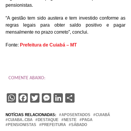
pensionistas.
“A gestão tem sido austera e tem investido conforme as
regras legais para obter saldo positivo e pagar
mensalmente no prazo correto”, conclui.
Fonte:
Prefeitura de Cuiabá – MT
COMENTE ABAIXO:
WhatsApp
Facebook
Twitter
Messenger
LinkedIn
Share
NOTÍCIAS RELACIONADAS:
APOSENTADOS
CUIABÁ
CUIABA..CBA
DESTAQUE
NESTE
PAGA
PENSIONISTAS
PREFEITURA
SÁBADO