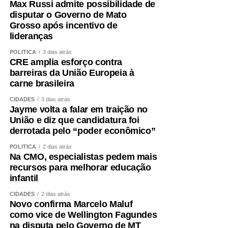
governador, a chapa liderada pelo senador Wellington
Max Russi admite possibilidade de
Fagundes. A decisão não foi fruto de uma conversa
disputar o Governo de Mato
Grosso após incentivo de
informal ou de uma possibilidade lançada ao acaso. Foi
lideranças
uma escolha política apresentada, construída e
formalizada dentro do processo partidário, inclusive com
POLÍTICA
3 dias atrás
CRE amplia esforço contra
a realização da convenção.
barreiras da União Europeia à
carne brasileira
A partir dessa decisão, compromissos foram assumidos,
pessoas foram mobilizadas, estratégias foram definidas e
CIDADES
3 dias atrás
Jayme volta a falar em traição no
todo um projeto de campanha começou a ser estruturado.
União e diz que candidatura foi
Fiz isso de boa-fé, acreditando na palavra empenhada e
derrotada pelo “poder econômico”
na seriedade de uma decisão tomada por quem pretende
governar Mato Grosso.
POLÍTICA
2 dias atrás
Na CMO, especialistas pedem mais
recursos para melhorar educação
Hoje fui comunicado pelo senador Wellington Fagundes
infantil
de que outro nome será indicado para ocupar a vaga de
vice.
CIDADES
2 dias atrás
Novo confirma Marcelo Maluf
como vice de Wellington Fagundes
Não se trata apenas de uma mudança de candidatura.
na disputa pelo Governo de MT
Trata-se da forma como a política é conduzida.