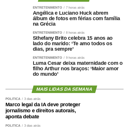
Ao concluir, Maluf disse que deixa a situação com a
ENTRETENIMENTO
7 horas atrás
consciência tranquila e atribuiu a responsabilidade pela
Angélica e Luciano Huck abrem
decisão aos responsáveis pela mudança.
álbum de fotos em férias com família
na Grécia
“Saio deste episódio com a consciência tranquila. Cumpri
ENTRETENIMENTO
8 horas atrás
rigorosamente aquilo que assumi. Outros terão de
Sthefany Brito celebra 15 anos ao
lado do marido: ‘Te amo todos os
responder pelas escolhas que fizeram e pela maneira
dias, pra sempre’
como decidiram fazê-las.”
ENTRETENIMENTO
9 horas atrás
Luma Cesar deixa maternidade com o
Nota na íntegra:
filho Arthur nos braços: ‘Maior amor
do mundo’
Política se faz com responsabilidade, compromisso,
seriedade e, sobretudo, palavra. Infelizmente, o senador
MAIS LIDAS DA SEMANA
Wellington Fagundes e o Partido Liberal de Mato Grosso
demonstraram enorme dificuldade em compreender o
POLÍTICA
3 dias atrás
significado desses princípios – o que só contribui para
Marco legal da IA deve proteger
jornalismo e direitos autorais,
apodrecer a boa política.
aponta debate
Aceitei o convite para integrar, como candidato a vice-
POLÍTICA
3 dias atrás