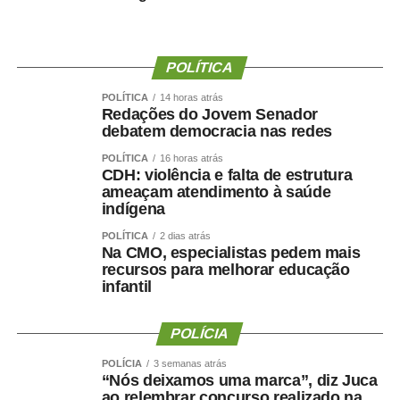
homologou os nomes que disputarão vagas na Câmara
dos Deputados e na Assembleia Legislativa de Mato
Grosso.
POLÍTICA
POLÍTICA
14 horas atrás
Candidatos a deputado federal:
Redações do Jovem Senador
debatem democracia nas redes
A Carequinha
POLÍTICA
16 horas atrás
Delegado Sérgio
CDH: violência e falta de estrutura
Caio Cordeiro
ameaçam atendimento à saúde
Gal Rodrigues
indígena
Doutora Débora
POLÍTICA
2 dias atrás
Professor Haroldo
Na CMO, especialistas pedem mais
Cabo Menegatti
recursos para melhorar educação
infantil
Vinicius Santana
Bolsonaro da Shopee
POLÍCIA
Candidatos a deputado estadual:
POLÍCIA
3 semanas atrás
“Nós deixamos uma marca”, diz Juca
Irmão do Salão
ao relembrar concurso realizado na