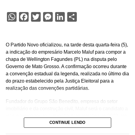
WhatsApp
Facebook
Twitter
Messenger
LinkedIn
Share
O Partido Novo oficializou, na tarde desta quarta-feira (5),
a indicação do empresário Marcelo Maluf para compor a
chapa de Wellington Fagundes (PL) na disputa pelo
Governo de Mato Grosso. A confirmação ocorreu durante
a convenção estadual da legenda, realizada no último dia
do prazo estabelecido pela Justiça Eleitoral para a
realização das convenções partidárias.
Fundador do Grupo São Benedito, empresa do setor
imobiliário e da construção civil, Maluf será o candidato a
vice-governador da coligação. Nas eleições de 2022, ele
CONTINUE LENDO
integrou como suplente a chapa do senador Jayme
Campos (União Brasil) ao Senado.