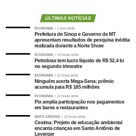
Inicialmente, o empresário era apontado como possível
candidato do Novo ao Governo do Estado, mas retirou
ÚLTIMAS NOTÍCIAS
sua pré-candidatura para viabilizar a aliança entre o
ECONOMIA
1 hora atrás
partido e o PL.
Prefeitura de Sinop e Governo de MT
apresentam resultados de pesquisa inédita
A composição da chapa majoritária reúne ainda a
realizada durante a Norte Show
deputada estadual Janaina Riva (MDB) e o deputado
ECONOMIA
10 horas atrás
federal José Medeiros (PL), que disputarão as vagas ao
Petrobras tem lucro líquido de R$ 52,4 bi
Senado. O acordo entre PL, Novo e MDB recebeu aval da
no segundo trimestre
direção nacional do Partido Liberal, presidida por
ECONOMIA
11 horas atrás
Valdemar Costa Neto.
Ninguém acerta Mega-Sena; prêmio
acumula para R$ 165 milhões
O presidente estadual do PL, Ananias Filho, confirmou
ECONOMIA
12 horas atrás
que a legenda aprovou a indicação de Marcelo Maluf
Pix amplia participação nos pagamentos
em bares e restaurantes
para a vaga de vice-governador.
MATO GROSSO
13 horas atrás
Chapas proporcionais
Cesima: Projeto de educação ambiental
encanta crianças em Santo Antônio de
Leverger
Durante a convenção, o Partido Novo também