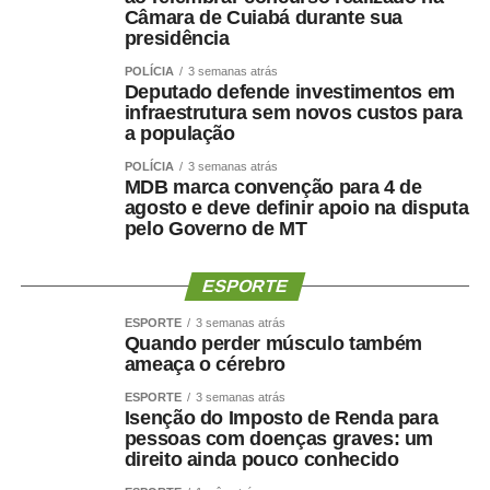
Missionária Elaine Belussi
Câmara de Cuiabá durante sua
presidência
Frida Aila
Pastor Samuel Ferreira
POLÍCIA
3 semanas atrás
Deputado defende investimentos em
Médico Walid Khalil
infraestrutura sem novos custos para
Pastor Sargento Gualterney
a população
Pablo Diniz
POLÍCIA
3 semanas atrás
Regis Cardoso
MDB marca convenção para 4 de
Sargento Jucá
agosto e deve definir apoio na disputa
Victor Carvalho
pelo Governo de MT
Fredison Dias
Hedvaldo Costa
ESPORTE
Carlos Dorilêo Jr.
ESPORTE
3 semanas atrás
Dra. Ana Rosa Job
Quando perder músculo também
Rosângela Santos
ameaça o cérebro
Irmão Aparecido
ESPORTE
3 semanas atrás
Arthur Garcia
Isenção do Imposto de Renda para
Elizeu Nascimento
pessoas com doenças graves: um
direito ainda pouco conhecido
Flaviane do Bolsonaro
Milton Baldin