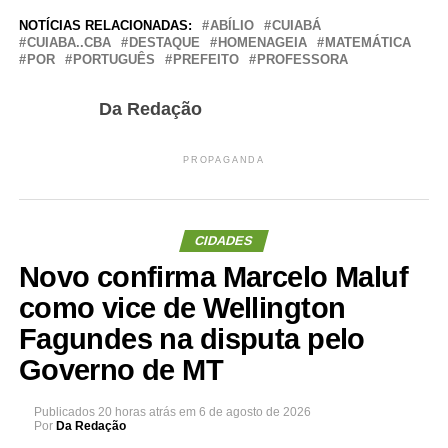
NOTÍCIAS RELACIONADAS:
ABÍLIO
CUIABÁ
CUIABA..CBA
DESTAQUE
HOMENAGEIA
MATEMÁTICA
POR
PORTUGUÊS
PREFEITO
PROFESSORA
Da Redação
PROPAGANDA
CIDADES
Novo confirma Marcelo Maluf
como vice de Wellington
Fagundes na disputa pelo
Governo de MT
Publicados
20 horas atrás
em
6 de agosto de 2026
Por
Da Redação