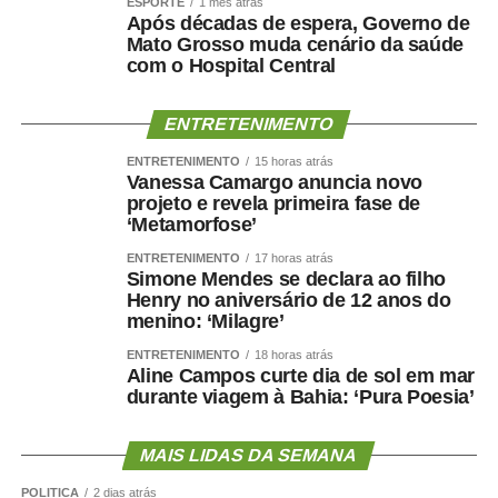
ESPORTE
1 mês atrás
Após décadas de espera, Governo de
Neles do Operário
Mato Grosso muda cenário da saúde
Regina Ferraz
com o Hospital Central
Riene Enfermeira
Silvestre
ENTRETENIMENTO
Vandinho Patriota
Cezinha da Econ
ENTRETENIMENTO
15 horas atrás
Vanessa Camargo anuncia novo
Wellington WG
projeto e revela primeira fase de
‘Metamorfose’
ENTRETENIMENTO
17 horas atrás
Simone Mendes se declara ao filho
Henry no aniversário de 12 anos do
COMENTE ABAIXO:
menino: ‘Milagre’
ENTRETENIMENTO
18 horas atrás
WhatsApp
Facebook
Twitter
Messenger
LinkedIn
Share
Aline Campos curte dia de sol em mar
durante viagem à Bahia: ‘Pura Poesia’
MAIS LIDAS DA SEMANA
POLÍTICA
2 dias atrás