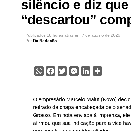
silêncio e diz que
“descartou” com
Publicados
18 horas atrás
em
7 de agosto de 2026
Por
Da Redação
WhatsApp
Facebook
Twitter
Messenger
LinkedIn
Share
O empresário Marcelo Maluf (Novo) decidiu
retirado da chapa encabeçada pelo sena
Grosso. Em nota enviada à imprensa, ele
afirmou que sua indicação para a vice hav