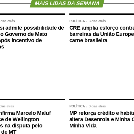
MAIS LIDAS DA SEMANA
io, pessoas foram mobilizadas e uma estrutura de
 dias atrás
POLÍTICA
3 dias atrás
i admite possibilidade de
CRE amplia esforço contr
avra empenhada e na seriedade de uma decisão
 o Governo de Mato
barreiras da União Europe
 Grosso.”
pós incentivo de
carne brasileira
as
epois de Maluf confirmar publicamente sua
o do Novo, na quarta-feira (5), ele chegou a
udança.
da”, disse na ocasião.
a aliança entre Novo, PL e MDB e afirmou que as
a caminhar juntas nas eleições.
dias atrás
POLÍTICA
3 dias atrás
firma Marcelo Maluf
MP reforça crédito e habit
nça de última hora na chapa de Wellington,
e de Wellington
altera Desenrola e Minha 
endo a vaga de vice. Antes de ser indicado,
 na disputa pelo
Minha Vida
 de MT
tura própria ao Governo pelo Novo para contribuir