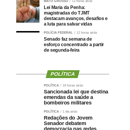
MATO GROSSO
12 horas atrás
Lei Maria da Penha:
magistradas do TJMT
destacam avanços, desafios e
a luta para salvar vidas
POLÍCIA FEDERAL
12 horas atrás
Senado faz semana de
esforço concentrado a partir
de segunda-feira
POLÍTICA
POLÍTICA
18 horas atrás
Sancionada lei que destina
emendas da saúde a
bombeiros militares
POLÍTICA
1 dia atrás
Redações do Jovem
Senador debatem
democracia nas redes