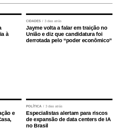
CIDADES
3 dias atrás
a
Jayme volta a falar em traição no
ia à
União e diz que candidatura foi
derrotada pelo “poder econômico”
POLÍTICA
3 dias atrás
ação e
Especialistas alertam para riscos
Casa,
de expansão de data centers de IA
no Brasil