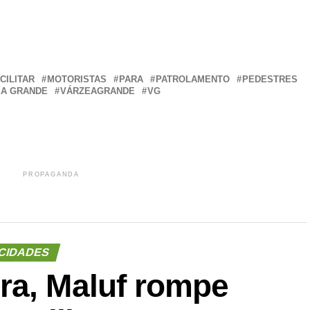
r
In
re
CILITAR
MOTORISTAS
PARA
PATROLAMENTO
PEDESTRES
EA GRANDE
VÁRZEAGRANDE
VG
PROPAGANDA
CIDADES
ra, Maluf rompe