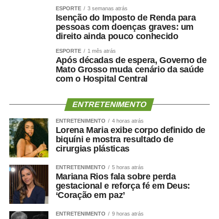
naturalizar esse tipo de comportamento.”
ESPORTE
3 semanas atrás
Isenção do Imposto de Renda para
pessoas com doenças graves: um
Ao concluir, Maluf disse que deixa a situação com a
direito ainda pouco conhecido
consciência tranquila e atribuiu a responsabilidade pela
decisão aos responsáveis pela mudança.
ESPORTE
1 mês atrás
Após décadas de espera, Governo de
Mato Grosso muda cenário da saúde
“Saio deste episódio com a consciência tranquila. Cumpri
com o Hospital Central
rigorosamente aquilo que assumi. Outros terão de
responder pelas escolhas que fizeram e pela maneira
ENTRETENIMENTO
como decidiram fazê-las.”
ENTRETENIMENTO
4 horas atrás
Nota na íntegra:
Lorena Maria exibe corpo definido de
biquíni e mostra resultado de
cirurgias plásticas
Política se faz com responsabilidade, compromisso,
seriedade e, sobretudo, palavra. Infelizmente, o senador
ENTRETENIMENTO
5 horas atrás
Wellington Fagundes e o Partido Liberal de Mato Grosso
Mariana Rios fala sobre perda
demonstraram enorme dificuldade em compreender o
gestacional e reforça fé em Deus:
‘Coração em paz’
significado desses princípios – o que só contribui para
apodrecer a boa política.
ENTRETENIMENTO
9 horas atrás