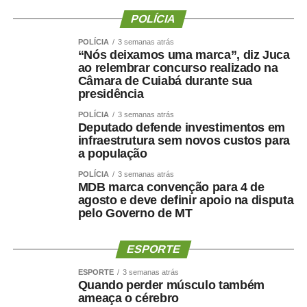
negociações envolvendo a vaga de vice. Antes de ser
POLÍCIA
indicado, Maluf havia desistido de uma pré-candidatura
POLÍCIA
3 semanas atrás
própria ao Governo pelo Novo para contribuir com a
“Nós deixamos uma marca”, diz Juca
composição liderada pelo senador.
ao relembrar concurso realizado na
Câmara de Cuiabá durante sua
Na nota desta sexta-feira, Maluf ampliou as críticas e
presidência
afirmou que quem pretende comandar o Estado precisa
POLÍCIA
3 semanas atrás
demonstrar capacidade de cumprir compromissos
Deputado defende investimentos em
infraestrutura sem novos custos para
políticos.
a população
“Quem pretende governar um Estado precisa, antes de
POLÍCIA
3 semanas atrás
MDB marca convenção para 4 de
tudo, demonstrar que sua palavra tem valor. Precisa
agosto e deve definir apoio na disputa
respeitar compromissos, aliados e pessoas que
pelo Governo de MT
aceitaram caminhar ao seu lado.”
ESPORTE
O empresário também afirmou que não pretende
naturalizar o episódio como parte da disputa eleitoral.
ESPORTE
3 semanas atrás
Quando perder músculo também
ameaça o cérebro
“Não faço política dessa maneira e não aceitarei