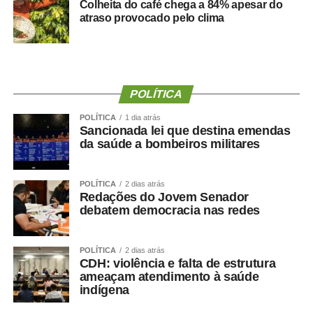
Colheita do café chega a 84% apesar do
atraso provocado pelo clima
“Fiz isso de boa-fé, acreditando na palavra empenhada e
na seriedade de uma decisão tomada por quem pretende
governar Mato Grosso.”
A manifestação ocorre apenas dois dias depois de Maluf
POLÍTICA
confirmar publicamente sua indicação para a vice.
Durante a convenção do Novo, na quarta-feira (5), ele
POLÍTICA
1 dia atrás
Sancionada lei que destina emendas
chegou a descartar a possibilidade de uma nova
da saúde a bombeiros militares
mudança.
“Martelo batido, prego batido e ponta virada”, disse na
POLÍTICA
2 dias atrás
Redações do Jovem Senador
ocasião.
debatem democracia nas redes
Na mesma oportunidade, Maluf confirmou a aliança entre
Novo, PL e MDB e afirmou que as siglas haviam chegado
POLÍTICA
2 dias atrás
a um consenso para caminhar juntas nas eleições.
CDH: violência e falta de estrutura
ameaçam atendimento à saúde
indígena
A escolha de Farina representa uma mudança de última
hora na chapa de Wellington, depois de semanas de