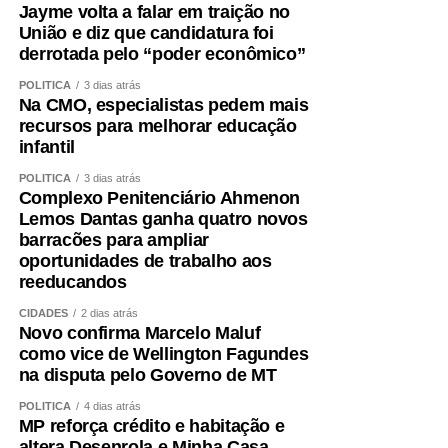
Jayme volta a falar em traição no
Não se trata apenas de uma mudança de candidatura.
União e diz que candidatura foi
Trata-se da forma como a política é conduzida.
derrotada pelo “poder econômico”
Quem pretende governar um Estado precisa, antes de
POLÍTICA
3 dias atrás
Na CMO, especialistas pedem mais
tudo, demonstrar que sua palavra tem valor. Precisa
recursos para melhorar educação
respeitar compromissos, aliados e pessoas que
infantil
aceitaram caminhar ao seu lado. Não é possível pedir
POLÍTICA
3 dias atrás
confiança a mais de três milhões de mato-grossenses
Complexo Penitenciário Ahmenon
quando não se consegue honrar compromissos
Lemos Dantas ganha quatro novos
assumidos dentro da própria casa.
barracões para ampliar
oportunidades de trabalho aos
O que ocorreu comigo representa uma falta de respeito
reeducandos
não apenas pessoal, mas política. Um projeto foi
CIDADES
2 dias atrás
prejudicado, pessoas que acreditaram nele foram
Novo confirma Marcelo Maluf
desconsideradas e compromissos formalmente
como vice de Wellington Fagundes
construídos foram simplesmente descartados.
na disputa pelo Governo de MT
POLÍTICA
4 dias atrás
Não faço política dessa maneira e não aceitarei
MP reforça crédito e habitação e
naturalizar esse tipo de comportamento.
altera Desenrola e Minha Casa,