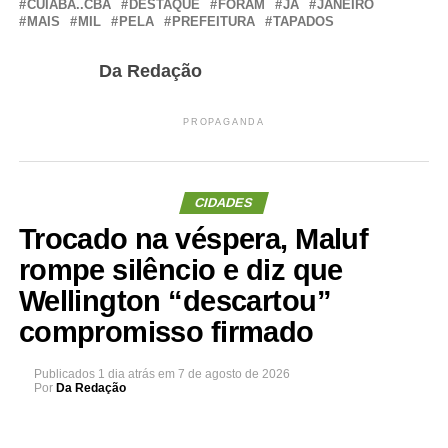
CUIABA..CBA
DESTAQUE
FORAM
JÁ
JANEIRO
MAIS
MIL
PELA
PREFEITURA
TAPADOS
Da Redação
PROPAGANDA
CIDADES
Trocado na véspera, Maluf
rompe silêncio e diz que
Wellington “descartou”
compromisso firmado
Publicados
1 dia atrás
em
7 de agosto de 2026
Por
Da Redação