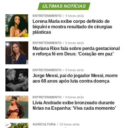
Para o empresário, a alteração não representa apenas
ÚLTIMAS NOTÍCIAS
uma mudança na composição eleitoral, mas uma quebra
ENTRETENIMENTO
4 horas atrás
de compromisso.
Lorena Maria exibe corpo definido de
biquíni e mostra resultado de cirurgias
“Não se trata apenas de uma mudança de candidatura.
plásticas
Trata-se da forma como a política é conduzida.”
ENTRETENIMENTO
5 horas atrás
Mariana Rios fala sobre perda gestacional
Segundo Maluf, sua participação na chapa não nasceu
e reforça fé em Deus: ‘Coração em paz’
de uma negociação informal. Ele afirmou que aceitou o
convite depois de uma decisão política que, inclusive, foi
levada à convenção partidária.
ENTRETENIMENTO
9 horas atrás
Jorge Messi, pai do jogador Messi, morre
aos 68 anos após luta contra doença
“Foi uma escolha política apresentada, construída e
formalizada dentro do processo partidário, inclusive com
a realização da convenção.”
ENTRETENIMENTO
9 horas atrás
Lívia Andrade exibe bronzeado durante
férias na Espanha: ‘Viva cada momento’
A partir da definição, afirmou o empresário, pessoas
foram mobilizadas e uma estrutura de campanha
começou a ser organizada.
AGRICULTURA
14 horas atrás