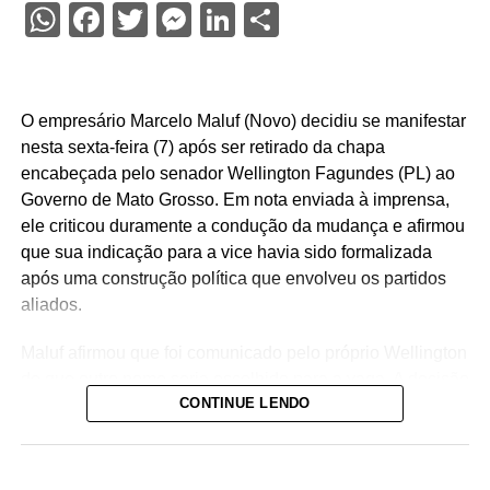
WhatsApp
Facebook
Twitter
Messenger
LinkedIn
Share
O empresário Marcelo Maluf (Novo) decidiu se manifestar
nesta sexta-feira (7) após ser retirado da chapa
encabeçada pelo senador Wellington Fagundes (PL) ao
Governo de Mato Grosso. Em nota enviada à imprensa,
ele criticou duramente a condução da mudança e afirmou
que sua indicação para a vice havia sido formalizada
após uma construção política que envolveu os partidos
aliados.
Maluf afirmou que foi comunicado pelo próprio Wellington
de que outro nome seria escolhido para a vaga. A decisão
CONTINUE LENDO
foi tomada na noite de quinta-feira (6), quando o PL
definiu o médico Alencar Farina como novo candidato a
vice-governador.