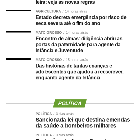
Segundo Maluf, sua participação na chapa não nasceu
feira; veja as novas regras
de uma negociação informal. Ele afirmou que aceitou o
AGRICULTURA
14 horas atrás
convite depois de uma decisão política que, inclusive, foi
Estado decreta emergência por risco de
levada à convenção partidária.
seca severa até o fim do ano
MATO GROSSO
14 horas atrás
“Foi uma escolha política apresentada, construída e
Encontro de almas: diligência abriu as
formalizada dentro do processo partidário, inclusive com
portas da paternidade para agente da
Infância e Juventude
a realização da convenção.”
MATO GROSSO
15 horas atrás
A partir da definição, afirmou o empresário, pessoas
Das histórias de tantas crianças e
adolescentes que ajudou a reescrever,
foram mobilizadas e uma estrutura de campanha
enquanto agente da Infância
começou a ser organizada.
“Fiz isso de boa-fé, acreditando na palavra empenhada e
na seriedade de uma decisão tomada por quem pretende
POLÍTICA
governar Mato Grosso.”
POLÍTICA
3 dias atrás
Sancionada lei que destina emendas
A manifestação ocorre apenas dois dias depois de Maluf
da saúde a bombeiros militares
confirmar publicamente sua indicação para a vice.
POLÍTICA
3 dias atrás
Durante a convenção do Novo, na quarta-feira (5), ele