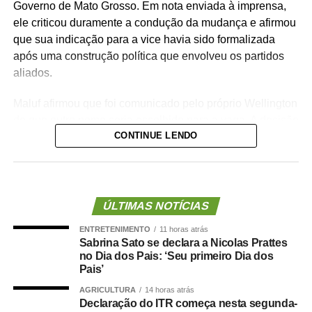
Governo de Mato Grosso. Em nota enviada à imprensa,
ele criticou duramente a condução da mudança e afirmou
que sua indicação para a vice havia sido formalizada
após uma construção política que envolveu os partidos
aliados.
Maluf afirmou que foi comunicado pelo próprio Wellington
de que outro nome seria escolhido para a vaga. A decisão
CONTINUE LENDO
foi tomada na noite de quinta-feira (6), quando o PL
definiu o médico Alencar Farina como novo candidato a
vice-governador.
Para o empresário, a alteração não representa apenas
ÚLTIMAS NOTÍCIAS
uma mudança na composição eleitoral, mas uma quebra
ENTRETENIMENTO
11 horas atrás
de compromisso.
Sabrina Sato se declara a Nicolas Prattes
no Dia dos Pais: ‘Seu primeiro Dia dos
“Não se trata apenas de uma mudança de candidatura.
Pais’
Trata-se da forma como a política é conduzida.”
AGRICULTURA
14 horas atrás
Declaração do ITR começa nesta segunda-