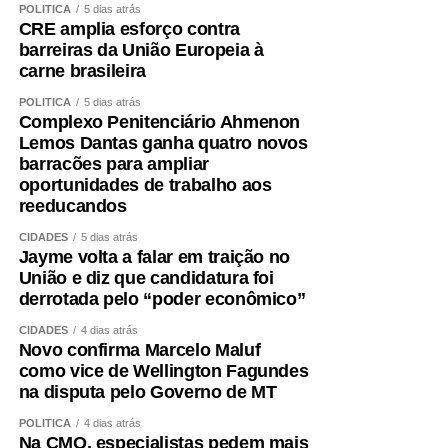
POLÍTICA
5 dias atrás
CRE amplia esforço contra
A partir dessa decisão, compromissos foram assumidos,
barreiras da União Europeia à
pessoas foram mobilizadas, estratégias foram definidas e
carne brasileira
todo um projeto de campanha começou a ser estruturado.
POLÍTICA
5 dias atrás
Fiz isso de boa-fé, acreditando na palavra empenhada e
Complexo Penitenciário Ahmenon
na seriedade de uma decisão tomada por quem pretende
Lemos Dantas ganha quatro novos
governar Mato Grosso.
barracões para ampliar
oportunidades de trabalho aos
Hoje fui comunicado pelo senador Wellington Fagundes
reeducandos
de que outro nome será indicado para ocupar a vaga de
CIDADES
5 dias atrás
vice.
Jayme volta a falar em traição no
União e diz que candidatura foi
Não se trata apenas de uma mudança de candidatura.
derrotada pelo “poder econômico”
Trata-se da forma como a política é conduzida.
CIDADES
4 dias atrás
Novo confirma Marcelo Maluf
Quem pretende governar um Estado precisa, antes de
como vice de Wellington Fagundes
tudo, demonstrar que sua palavra tem valor. Precisa
na disputa pelo Governo de MT
respeitar compromissos, aliados e pessoas que
POLÍTICA
4 dias atrás
aceitaram caminhar ao seu lado. Não é possível pedir
Na CMO, especialistas pedem mais