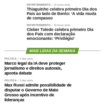
responder pelas escolhas que fizeram e pela maneira
ENTRETENIMENTO
15 horas atrás
Thiaguinho celebra primeiro Dia dos
como decidiram fazê-las.”
Pais ao lado de Bento: ‘A vida muda
de compasso
Nota na íntegra:
ENTRETENIMENTO
16 horas atrás
Cleber Toledo celebra primeiro Dia
Política se faz com responsabilidade, compromisso,
dos Pais com declaração
seriedade e, sobretudo, palavra. Infelizmente, o senador
emocionante: ‘Privilégio’
Wellington Fagundes e o Partido Liberal de Mato Grosso
demonstraram enorme dificuldade em compreender o
MAIS LIDAS DA SEMANA
significado desses princípios – o que só contribui para
apodrecer a boa política.
POLÍTICA
5 dias atrás
Marco legal da IA deve proteger
jornalismo e direitos autorais,
Aceitei o convite para integrar, como candidato a vice-
aponta debate
governador, a chapa liderada pelo senador Wellington
Fagundes. A decisão não foi fruto de uma conversa
POLÍTICA
5 dias atrás
Max Russi admite possibilidade de
informal ou de uma possibilidade lançada ao acaso. Foi
disputar o Governo de Mato
uma escolha política apresentada, construída e
Grosso após incentivo de
formalizada dentro do processo partidário, inclusive com
lideranças
a realização da convenção.