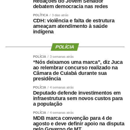
Redações do Jovem Senador
chegou a descartar a possibilidade de uma nova
debatem democracia nas redes
mudança.
POLÍTICA
3 dias atrás
CDH: violência e falta de estrutura
“Martelo batido, prego batido e ponta virada”, disse na
ameaçam atendimento à saúde
indígena
ocasião.
Na mesma oportunidade, Maluf confirmou a aliança entre
POLÍCIA
Novo, PL e MDB e afirmou que as siglas haviam chegado
POLÍCIA
3 semanas atrás
a um consenso para caminhar juntas nas eleições.
“Nós deixamos uma marca”, diz Juca
ao relembrar concurso realizado na
A escolha de Farina representa uma mudança de última
Câmara de Cuiabá durante sua
hora na chapa de Wellington, depois de semanas de
presidência
negociações envolvendo a vaga de vice. Antes de ser
POLÍCIA
4 semanas atrás
indicado, Maluf havia desistido de uma pré-candidatura
Deputado defende investimentos em
infraestrutura sem novos custos para
própria ao Governo pelo Novo para contribuir com a
a população
composição liderada pelo senador.
POLÍCIA
4 semanas atrás
MDB marca convenção para 4 de
Na nota desta sexta-feira, Maluf ampliou as críticas e
agosto e deve definir apoio na disputa
afirmou que quem pretende comandar o Estado precisa
pelo Governo de MT