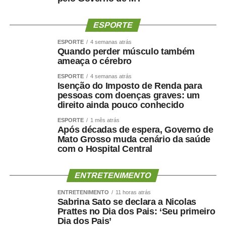
demonstrar capacidade de cumprir compromissos
políticos.
ESPORTE
“Quem pretende governar um Estado precisa, antes de
ESPORTE
4 semanas atrás
tudo, demonstrar que sua palavra tem valor. Precisa
Quando perder músculo também
ameaça o cérebro
respeitar compromissos, aliados e pessoas que
aceitaram caminhar ao seu lado.”
ESPORTE
4 semanas atrás
Isenção do Imposto de Renda para
pessoas com doenças graves: um
O empresário também afirmou que não pretende
direito ainda pouco conhecido
naturalizar o episódio como parte da disputa eleitoral.
ESPORTE
1 mês atrás
Após décadas de espera, Governo de
“Não faço política dessa maneira e não aceitarei
Mato Grosso muda cenário da saúde
naturalizar esse tipo de comportamento.”
com o Hospital Central
Ao concluir, Maluf disse que deixa a situação com a
ENTRETENIMENTO
consciência tranquila e atribuiu a responsabilidade pela
decisão aos responsáveis pela mudança.
ENTRETENIMENTO
11 horas atrás
Sabrina Sato se declara a Nicolas
Prattes no Dia dos Pais: ‘Seu primeiro
“Saio deste episódio com a consciência tranquila. Cumpri
Dia dos Pais’
rigorosamente aquilo que assumi. Outros terão de