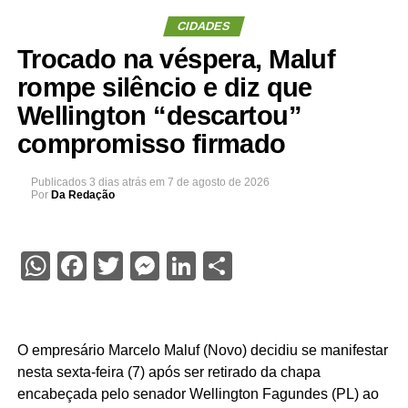
CIDADES
Trocado na véspera, Maluf
rompe silêncio e diz que
Wellington “descartou”
compromisso firmado
Publicados
3 dias atrás
em
7 de agosto de 2026
Por
Da Redação
WhatsApp
Facebook
Twitter
Messenger
LinkedIn
Share
O empresário Marcelo Maluf (Novo) decidiu se manifestar
nesta sexta-feira (7) após ser retirado da chapa
encabeçada pelo senador Wellington Fagundes (PL) ao