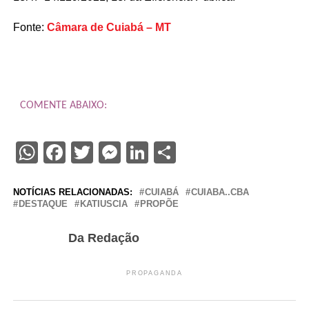
Fonte:
Câmara de Cuiabá – MT
COMENTE ABAIXO:
WhatsApp
Facebook
Twitter
Messenger
LinkedIn
Share
NOTÍCIAS RELACIONADAS:
CUIABÁ
CUIABA..CBA
DESTAQUE
KATIUSCIA
PROPÕE
Da Redação
PROPAGANDA