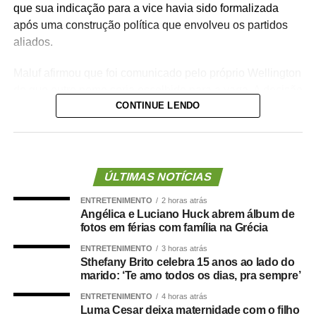
que sua indicação para a vice havia sido formalizada
após uma construção política que envolveu os partidos
aliados.
Maluf afirmou que foi comunicado pelo próprio Wellington
de que outro nome seria escolhido para a vaga. A decisão
CONTINUE LENDO
foi tomada na noite de quinta-feira (6), quando o PL
definiu o médico Alencar Farina como novo candidato a
vice-governador.
Para o empresário, a alteração não representa apenas
ÚLTIMAS NOTÍCIAS
uma mudança na composição eleitoral, mas uma quebra
ENTRETENIMENTO
2 horas atrás
de compromisso.
Angélica e Luciano Huck abrem álbum de
fotos em férias com família na Grécia
“Não se trata apenas de uma mudança de candidatura.
ENTRETENIMENTO
3 horas atrás
Trata-se da forma como a política é conduzida.”
Sthefany Brito celebra 15 anos ao lado do
marido: ‘Te amo todos os dias, pra sempre’
Segundo Maluf, sua participação na chapa não nasceu
ENTRETENIMENTO
4 horas atrás
de uma negociação informal. Ele afirmou que aceitou o
Luma Cesar deixa maternidade com o filho