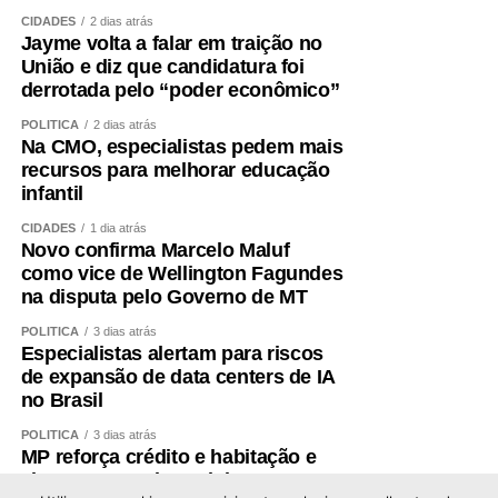
pessoas foram mobilizadas, estratégias foram definidas e
CIDADES
2 dias atrás
Jayme volta a falar em traição no
todo um projeto de campanha começou a ser estruturado.
União e diz que candidatura foi
Fiz isso de boa-fé, acreditando na palavra empenhada e
derrotada pelo “poder econômico”
na seriedade de uma decisão tomada por quem pretende
governar Mato Grosso.
POLÍTICA
2 dias atrás
Na CMO, especialistas pedem mais
recursos para melhorar educação
Hoje fui comunicado pelo senador Wellington Fagundes
infantil
de que outro nome será indicado para ocupar a vaga de
vice.
CIDADES
1 dia atrás
Novo confirma Marcelo Maluf
como vice de Wellington Fagundes
Não se trata apenas de uma mudança de candidatura.
na disputa pelo Governo de MT
Trata-se da forma como a política é conduzida.
POLÍTICA
3 dias atrás
Quem pretende governar um Estado precisa, antes de
Especialistas alertam para riscos
de expansão de data centers de IA
tudo, demonstrar que sua palavra tem valor. Precisa
no Brasil
respeitar compromissos, aliados e pessoas que
aceitaram caminhar ao seu lado. Não é possível pedir
POLÍTICA
3 dias atrás
MP reforça crédito e habitação e
confiança a mais de três milhões de mato-grossenses
altera Desenrola e Minha Casa,
quando não se consegue honrar compromissos