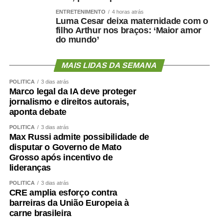
ENTRETENIMENTO
4 horas atrás
Luma Cesar deixa maternidade com o
Nota na íntegra:
filho Arthur nos braços: ‘Maior amor
do mundo’
Política se faz com responsabilidade, compromisso,
seriedade e, sobretudo, palavra. Infelizmente, o senador
MAIS LIDAS DA SEMANA
Wellington Fagundes e o Partido Liberal de Mato Grosso
demonstraram enorme dificuldade em compreender o
POLÍTICA
3 dias atrás
significado desses princípios – o que só contribui para
Marco legal da IA deve proteger
jornalismo e direitos autorais,
apodrecer a boa política.
aponta debate
Aceitei o convite para integrar, como candidato a vice-
POLÍTICA
3 dias atrás
governador, a chapa liderada pelo senador Wellington
Max Russi admite possibilidade de
Fagundes. A decisão não foi fruto de uma conversa
disputar o Governo de Mato
Grosso após incentivo de
informal ou de uma possibilidade lançada ao acaso. Foi
lideranças
uma escolha política apresentada, construída e
formalizada dentro do processo partidário, inclusive com
POLÍTICA
3 dias atrás
CRE amplia esforço contra
a realização da convenção.
barreiras da União Europeia à
carne brasileira
A partir dessa decisão, compromissos foram assumidos,