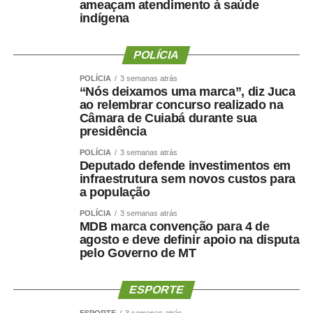
ameaçam atendimento à saúde
indígena
“Martelo batido, prego batido e ponta virada”, disse na
ocasião.
POLÍCIA
Na mesma oportunidade, Maluf confirmou a aliança entre
POLÍCIA
3 semanas atrás
“Nós deixamos uma marca”, diz Juca
Novo, PL e MDB e afirmou que as siglas haviam chegado
ao relembrar concurso realizado na
a um consenso para caminhar juntas nas eleições.
Câmara de Cuiabá durante sua
presidência
A escolha de Farina representa uma mudança de última
POLÍCIA
3 semanas atrás
hora na chapa de Wellington, depois de semanas de
Deputado defende investimentos em
negociações envolvendo a vaga de vice. Antes de ser
infraestrutura sem novos custos para
indicado, Maluf havia desistido de uma pré-candidatura
a população
própria ao Governo pelo Novo para contribuir com a
POLÍCIA
3 semanas atrás
composição liderada pelo senador.
MDB marca convenção para 4 de
agosto e deve definir apoio na disputa
pelo Governo de MT
Na nota desta sexta-feira, Maluf ampliou as críticas e
afirmou que quem pretende comandar o Estado precisa
demonstrar capacidade de cumprir compromissos
ESPORTE
políticos.