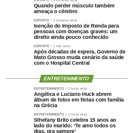
ESPORTE
3 semanas atrás
Quando perder músculo também
“Quem pretende governar um Estado precisa, antes de
ameaça o cérebro
tudo, demonstrar que sua palavra tem valor. Precisa
ESPORTE
3 semanas atrás
respeitar compromissos, aliados e pessoas que
Isenção do Imposto de Renda para
aceitaram caminhar ao seu lado.”
pessoas com doenças graves: um
direito ainda pouco conhecido
O empresário também afirmou que não pretende
ESPORTE
1 mês atrás
naturalizar o episódio como parte da disputa eleitoral.
Após décadas de espera, Governo de
Mato Grosso muda cenário da saúde
com o Hospital Central
“Não faço política dessa maneira e não aceitarei
naturalizar esse tipo de comportamento.”
ENTRETENIMENTO
Ao concluir, Maluf disse que deixa a situação com a
ENTRETENIMENTO
2 horas atrás
consciência tranquila e atribuiu a responsabilidade pela
Angélica e Luciano Huck abrem
decisão aos responsáveis pela mudança.
álbum de fotos em férias com família
na Grécia
“Saio deste episódio com a consciência tranquila. Cumpri
ENTRETENIMENTO
3 horas atrás
rigorosamente aquilo que assumi. Outros terão de
Sthefany Brito celebra 15 anos ao
lado do marido: ‘Te amo todos os
responder pelas escolhas que fizeram e pela maneira
dias, pra sempre’
como decidiram fazê-las.”