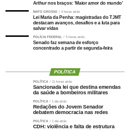
convite depois de uma decisão política que, inclusive, foi
Arthur nos braços: ‘Maior amor do mundo’
levada à convenção partidária.
MATO GROSSO
4 horas atrás
Lei Maria da Penha: magistradas do TJMT
“Foi uma escolha política apresentada, construída e
destacam avanços, desafios e a luta para
formalizada dentro do processo partidário, inclusive com
salvar vidas
a realização da convenção.”
POLÍCIA FEDERAL
5 horas atrás
Senado faz semana de esforço
A partir da definição, afirmou o empresário, pessoas
concentrado a partir de segunda-feira
foram mobilizadas e uma estrutura de campanha
começou a ser organizada.
POLÍTICA
“Fiz isso de boa-fé, acreditando na palavra empenhada e
na seriedade de uma decisão tomada por quem pretende
POLÍTICA
11 horas atrás
Sancionada lei que destina emendas
governar Mato Grosso.”
da saúde a bombeiros militares
A manifestação ocorre apenas dois dias depois de Maluf
POLÍTICA
1 dia atrás
Redações do Jovem Senador
confirmar publicamente sua indicação para a vice.
debatem democracia nas redes
Durante a convenção do Novo, na quarta-feira (5), ele
chegou a descartar a possibilidade de uma nova
POLÍTICA
1 dia atrás
CDH: violência e falta de estrutura
mudança.