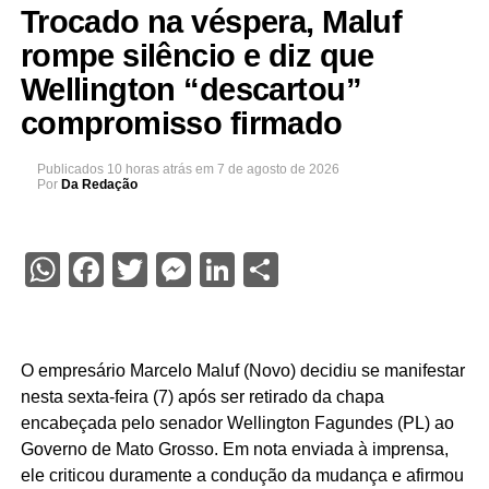
Trocado na véspera, Maluf
rompe silêncio e diz que
Wellington “descartou”
compromisso firmado
Publicados
10 horas atrás
em
7 de agosto de 2026
Por
Da Redação
WhatsApp
Facebook
Twitter
Messenger
LinkedIn
Share
O empresário Marcelo Maluf (Novo) decidiu se manifestar
nesta sexta-feira (7) após ser retirado da chapa
encabeçada pelo senador Wellington Fagundes (PL) ao
Governo de Mato Grosso. Em nota enviada à imprensa,
ele criticou duramente a condução da mudança e afirmou