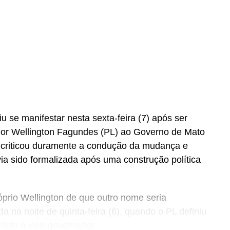
 se manifestar nesta sexta-feira (7) após ser
dor Wellington Fagundes (PL) ao Governo de Mato
 criticou duramente a condução da mudança e
ia sido formalizada após uma construção política
óprio Wellington de que outro nome seria
a na noite de quinta-feira (6), quando o PL definiu
dato a vice-governador.