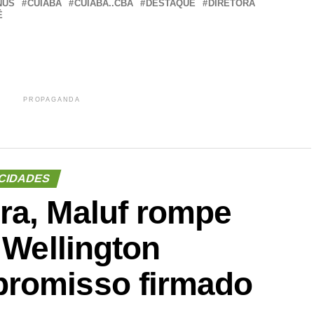
NUS
CUIABÁ
CUIABA..CBA
DESTAQUE
DIRETORA
Ê
PROPAGANDA
CIDADES
ra, Maluf rompe
 Wellington
promisso firmado