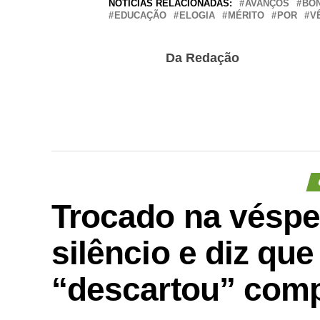
NOTÍCIAS RELACIONADAS:
AVANÇOS
BÔ
EDUCAÇÃO
ELOGIA
MÉRITO
POR
V
Da Redação
Trocado na véspe
silêncio e diz que
“descartou” com