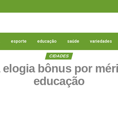
a
esporte
educação
saúde
variedades
CIDADES
 elogia bônus por mér
educação