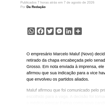
Publicados
7 horas atrás
em
7 de agosto de 2026
Por
Da Redação
WhatsApp
Facebook
Twitter
Messenger
LinkedIn
Share
O empresário Marcelo Maluf (Novo) decidiu
retirado da chapa encabeçada pelo sena
Grosso. Em nota enviada à imprensa, ele
afirmou que sua indicação para a vice hav
que envolveu os partidos aliados.
Maluf afirmou que foi comunicado pelo pr
escolhido para a vaga. A decisão foi tomad
o médico Alencar Farina como novo candi