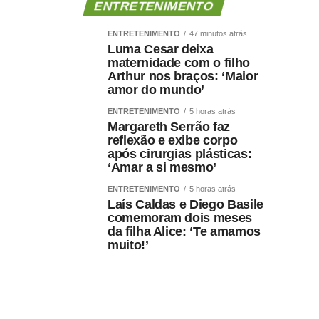
ENTRETENIMENTO
ENTRETENIMENTO
47 minutos atrás
Luma Cesar deixa
maternidade com o filho
Arthur nos braços: ‘Maior
amor do mundo’
ENTRETENIMENTO
5 horas atrás
Margareth Serrão faz
reflexão e exibe corpo
após cirurgias plásticas:
‘Amar a si mesmo’
ENTRETENIMENTO
5 horas atrás
Laís Caldas e Diego Basile
comemoram dois meses
da filha Alice: ‘Te amamos
muito!’