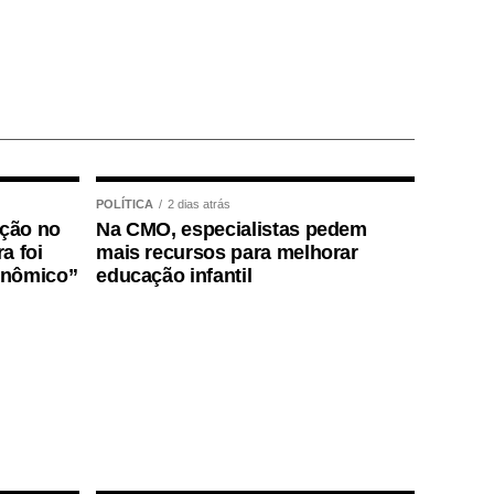
POLÍTICA
2 dias atrás
ição no
Na CMO, especialistas pedem
a foi
mais recursos para melhorar
onômico”
educação infantil