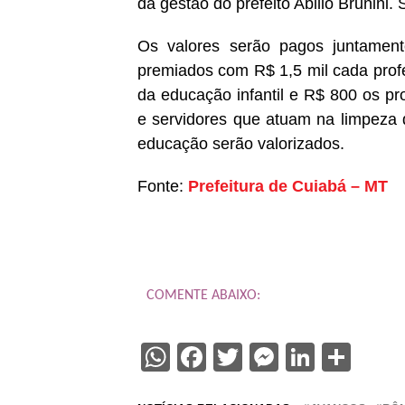
da gestão do prefeito Abilio Brunini.
Os valores serão pagos juntament
premiados com R$ 1,5 mil cada profe
da educação infantil e R$ 800 os pro
e servidores que atuam na limpeza d
educação serão valorizados.
Fonte:
Prefeitura de Cuiabá – MT
COMENTE ABAIXO:
WhatsApp
Facebook
Twitter
Messenge
Linked
Sha