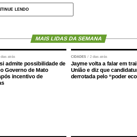
TINUE LENDO
resenta apenas uma mudança na composição
o.
candidatura. Trata-se da forma como a política é
MAIS LIDAS DA SEMANA
a não nasceu de uma negociação informal. Ele
 dias atrás
CIDADES
2 dias atrás
i admite possibilidade de
Jayme volta a falar em tra
a decisão política que, inclusive, foi levada à
 o Governo de Mato
União e diz que candidatur
pós incentivo de
derrotada pelo “poder ec
as
onstruída e formalizada dentro do processo
 convenção.”
io, pessoas foram mobilizadas e uma estrutura de
avra empenhada e na seriedade de uma decisão