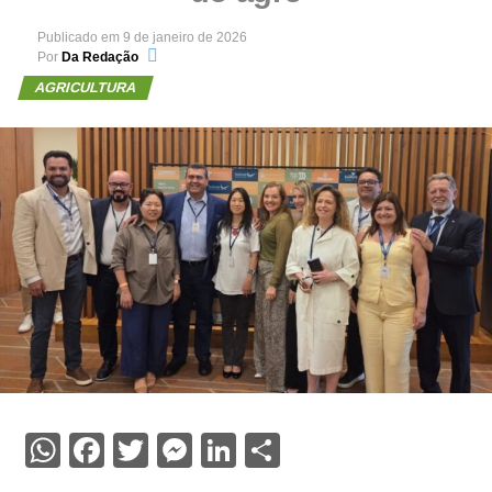
Publicado em
9 de janeiro de 2026
Por
Da Redação
AGRICULTURA
WhatsApp
Facebook
Twitter
Messenger
LinkedIn
Share