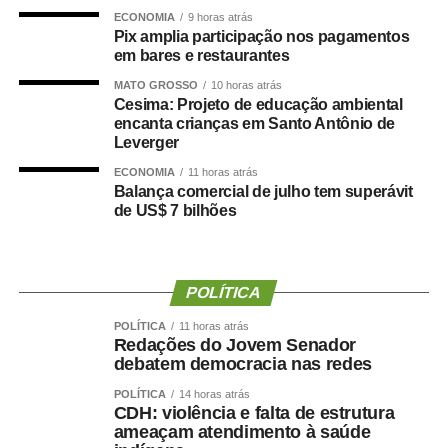
durante cinco dias. A feira também contará com rodadas
ECONOMIA
9 horas atrás
de relacionamento entre produtores e empresas
Pix amplia participação nos pagamentos
interessadas em ampliar negócios na região.
em bares e restaurantes
MATO GROSSO
10 horas atrás
Segundo o SPRP, a edição anterior recebeu 148 mil
Cesima: Projeto de educação ambiental
visitantes. A presidente da entidade, Maxiely Scaramussa
encanta crianças em Santo Antônio de
Leverger
Bergamin, afirma que o evento ajuda a movimentar o
comércio, a hotelaria e os serviços de Paragominas, além
ECONOMIA
11 horas atrás
Balança comercial de julho tem superávit
de atrair investimentos para as cadeias produtivas locais.
de US$ 7 bilhões
No dia 14, o Encontro Rural Delas discutirá liderança,
inovação e participação feminina no agronegócio. A
programação terá o professor e escritor José Luiz Tejon e
POLÍTICA
Caroline Corrêa, pesquisadora da Empresa Brasileira de
POLÍTICA
11 horas atrás
Pesquisa Agropecuária (Embrapa).
Redações do Jovem Senador
debatem democracia nas redes
A Agropec também realizará um leilão beneficente para
POLÍTICA
14 horas atrás
apoiar o tratamento de pacientes com câncer e premiará
CDH: violência e falta de estrutura
estudantes participantes do projeto Sementes do Futuro.
ameaçam atendimento à saúde