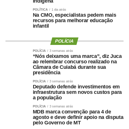
A iniciativa envolveu mais de 1,3 mil alunos da rede
indígena
municipal em um concurso de redação sobre o
POLÍTICA
1 dia atrás
agronegócio.
Na CMO, especialistas pedem mais
recursos para melhorar educação
infantil
A programação será completada por rodeio, corrida de
rua e apresentações musicais.
POLÍCIA
Serviço
POLÍCIA
3 semanas atrás
“Nós deixamos uma marca”, diz Juca
59ª Feira Agropecuária de Paragominas
ao relembrar concurso realizado na
Data: 8 a 16 de agosto
Câmara de Cuiabá durante sua
presidência
Local: Parque de Exposições Amílcar Tocantins, em
Paragominas
POLÍCIA
3 semanas atrás
Deputado defende investimentos em
infraestrutura sem novos custos para
a população
POLÍCIA
3 semanas atrás
MDB marca convenção para 4 de
COMENTE ABAIXO:
agosto e deve definir apoio na disputa
pelo Governo de MT