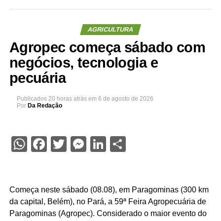
AGRICULTURA
Agropec começa sábado com
negócios, tecnologia e
pecuária
Publicados
20 horas atrás
em
6 de agosto de 2026
Por
Da Redação
WhatsApp
Facebook
Twitter
Messenger
LinkedIn
Share
Começa neste sábado (08.08), em Paragominas (300 km
da capital, Belém), no Pará, a 59ª Feira Agropecuária de
Paragominas (Agropec). Considerado o maior evento do