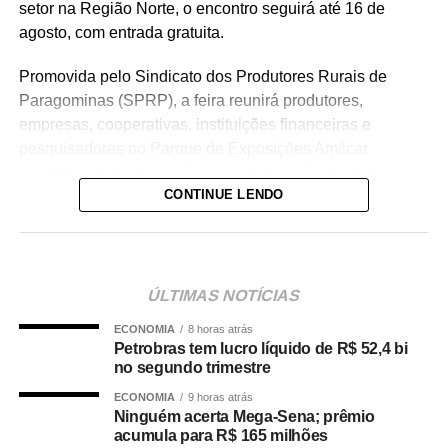
setor na Região Norte, o encontro seguirá até 16 de
agosto, com entrada gratuita.
Promovida pelo Sindicato dos Produtores Rurais de
Paragominas (SPRP), a feira reunirá produtores,
empresas, cooperativas, instituições financeiras e
pesquisadores no Parque de Exposições Amílcar
Tocantins. A programação inclui exposição de animais,
CONTINUE LENDO
leilões, palestras, provas equestres e apresentação de
máquinas e tecnologias.
Uma das novidades é o IAgro, espaço dedicado à
agricultura de precisão, mecanização, conectividade,
ÚLTIMAS NOTÍCIAS
gestão e transformação digital. A AquaAgropec
ECONOMIA
8 horas atrás
concentrará atividades relacionadas à piscicultura e à
Petrobras tem lucro líquido de R$ 52,4 bi
aquicultura, com soluções em genética, nutrição, manejo
no segundo trimestre
e equipamentos.
ECONOMIA
9 horas atrás
Ninguém acerta Mega-Sena; prêmio
A pecuária terá exposição de animais, leilões e rodeio
acumula para R$ 165 milhões