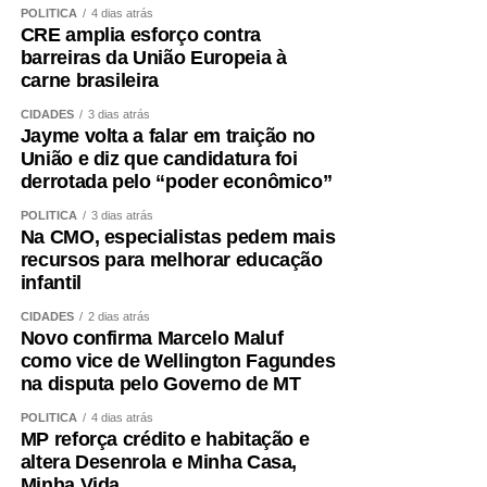
POLÍTICA
4 dias atrás
CRE amplia esforço contra
barreiras da União Europeia à
carne brasileira
CIDADES
3 dias atrás
Jayme volta a falar em traição no
União e diz que candidatura foi
derrotada pelo “poder econômico”
POLÍTICA
3 dias atrás
Na CMO, especialistas pedem mais
recursos para melhorar educação
infantil
CIDADES
2 dias atrás
Novo confirma Marcelo Maluf
como vice de Wellington Fagundes
na disputa pelo Governo de MT
POLÍTICA
4 dias atrás
MP reforça crédito e habitação e
altera Desenrola e Minha Casa,
Minha Vida