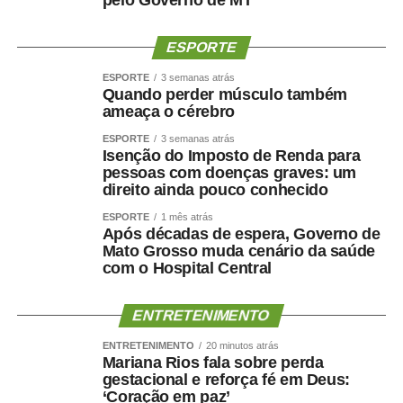
pelo Governo de MT
esforços na conclusão da colheita e na secagem dos
grãos. Em Minas Gerais, a qualidade dos lotes será
ESPORTE
decisiva para determinar quanto da safra maior
conseguirá alcançar os mercados que pagam mais pelo
ESPORTE
3 semanas atrás
Quando perder músculo também
café.
ameaça o cérebro
Fonte:
Pensar Agro
ESPORTE
3 semanas atrás
Isenção do Imposto de Renda para
pessoas com doenças graves: um
direito ainda pouco conhecido
ESPORTE
1 mês atrás
Após décadas de espera, Governo de
COMENTE ABAIXO:
Mato Grosso muda cenário da saúde
com o Hospital Central
WhatsApp
Facebook
Twitter
Messenger
LinkedIn
Share
ENTRETENIMENTO
ENTRETENIMENTO
20 minutos atrás
Mariana Rios fala sobre perda
gestacional e reforça fé em Deus:
‘Coração em paz’