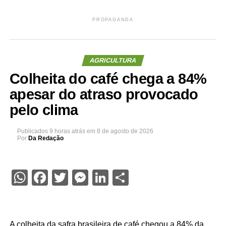
PROPAGANDA
AGRICULTURA
Colheita do café chega a 84%
apesar do atraso provocado
pelo clima
Publicados
9 horas atrás
em
8 de agosto de 2026
Por
Da Redação
WhatsApp
Facebook
Twitter
Messenger
LinkedIn
Share
A colheita da safra brasileira de café chegou a 84% da