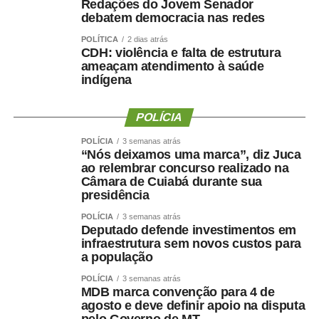
Redações do Jovem Senador
bebida.
debatem democracia nas redes
POLÍTICA
2 dias atrás
O problema atingiu principalmente áreas do Sul de
CDH: violência e falta de estrutura
Minas, maior região produtora de arábica do País. O
ameaçam atendimento à saúde
tempo seco dos últimos dias permitiu a retomada dos
indígena
trabalhos, mas não eliminou o atraso acumulado.
POLÍCIA
A entrada mais lenta do café novo mantém o mercado
atento à oferta brasileira. Os estoques certificados na
POLÍCIA
3 semanas atrás
“Nós deixamos uma marca”, diz Juca
Bolsa de Nova York permanecem baixos, o que aumenta
ao relembrar concurso realizado na
a reação das cotações a qualquer problema climático ou
Câmara de Cuiabá durante sua
sinal de perda de qualidade.
presidência
POLÍCIA
3 semanas atrás
A Conab estima que o Brasil produza 45,8 milhões de
Deputado defende investimentos em
sacas de arábica em 2026, crescimento de 28% sobre o
infraestrutura sem novos custos para
a população
ano anterior. Para o canéfora, a previsão é de 20,9
milhões de sacas, alta de 0,8%.
POLÍCIA
3 semanas atrás
MDB marca convenção para 4 de
agosto e deve definir apoio na disputa
Nas próximas semanas, o produtor deverá concentrar