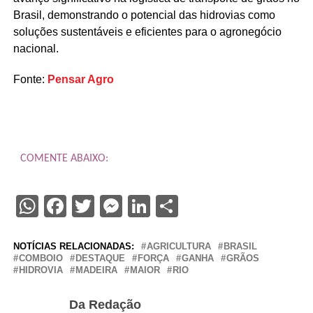
Brasil, demonstrando o potencial das hidrovias como
soluções sustentáveis e eficientes para o agronegócio
nacional.
Fonte:
Pensar Agro
COMENTE ABAIXO:
WhatsApp
Facebook
Twitter
Messenger
LinkedIn
Share
NOTÍCIAS RELACIONADAS:
AGRICULTURA
BRASIL
COMBOIO
DESTAQUE
FORÇA
GANHA
GRÃOS
HIDROVIA
MADEIRA
MAIOR
RIO
Da Redação