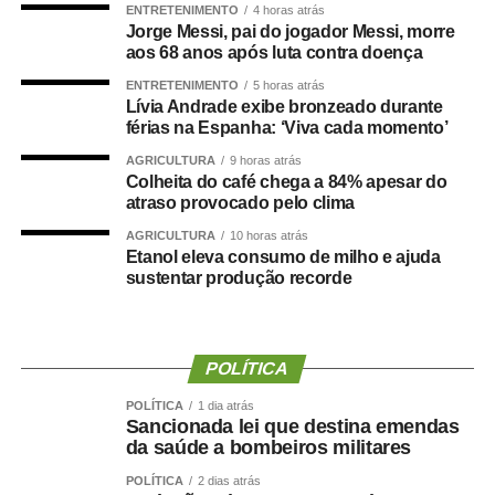
ENTRETENIMENTO
4 horas atrás
Jorge Messi, pai do jogador Messi, morre
Minas Gerais concentra a maior parte da produção
aos 68 anos após luta contra doença
brasileira de arábica e deverá colher 33,4 milhões de
ENTRETENIMENTO
5 horas atrás
sacas de 60 quilos em 2026, segundo a Companhia
Lívia Andrade exibe bronzeado durante
Nacional de Abastecimento (Conab). O volume
férias na Espanha: ‘Viva cada momento’
representa praticamente metade das 66,7 milhões de
AGRICULTURA
9 horas atrás
sacas previstas para o País.
Colheita do café chega a 84% apesar do
atraso provocado pelo clima
A estimativa mineira é 29,8% superior à da temporada
AGRICULTURA
10 horas atrás
anterior. O aumento foi favorecido pelo ciclo de
Etanol eleva consumo de milho e ajuda
sustentar produção recorde
bienalidade positiva dos cafezais e pelas condições
climáticas registradas antes da floração e durante a
formação dos grãos.
POLÍTICA
As chuvas fora de época, porém, prejudicaram a retirada
do café das lavouras e a secagem nos terreiros. O
POLÍTICA
1 dia atrás
Sancionada lei que destina emendas
excesso de umidade também aumentou a queda de frutos
da saúde a bombeiros militares
no solo, o que pode comprometer a qualidade de parte
POLÍTICA
2 dias atrás
dos lotes e reduzir a disponibilidade de cafés de melhor