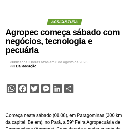
AGRICULTURA
Agropec começa sábado com
negócios, tecnologia e
pecuária
Publicados
3 horas atrás
em
6 de agosto de 2026
Por
Da Redação
WhatsApp
Facebook
Twitter
Messenger
LinkedIn
Share
Começa neste sábado (08.08), em Paragominas (300 km
da capital, Belém), no Pará, a 59ª Feira Agropecuária de