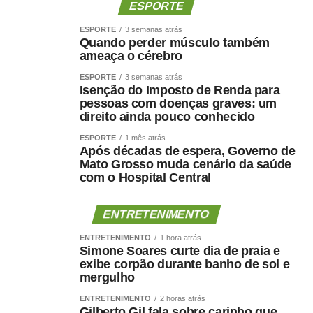
ESPORTE
WhatsApp
Facebook
Twitter
Messenger
LinkedIn
Share
ESPORTE
3 semanas atrás
Quando perder músculo também
ameaça o cérebro
ESPORTE
3 semanas atrás
Isenção do Imposto de Renda para
pessoas com doenças graves: um
direito ainda pouco conhecido
ESPORTE
1 mês atrás
Após décadas de espera, Governo de
Mato Grosso muda cenário da saúde
com o Hospital Central
ENTRETENIMENTO
ENTRETENIMENTO
1 hora atrás
Simone Soares curte dia de praia e
exibe corpão durante banho de sol e
mergulho
ENTRETENIMENTO
2 horas atrás
Gilberto Gil fala sobre carinho que