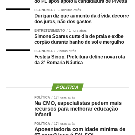
do PL após apoio à candidatura de Pivetta
durante cinco dias. A feira também contará com rodadas
ECONOMIA
52 minutos atrás
de relacionamento entre produtores e empresas
Durigan diz que aumento da dívida decorre
interessadas em ampliar negócios na região.
dos juros, não dos gastos
ENTRETENIMENTO
1 hora atrás
Segundo o SPRP, a edição anterior recebeu 148 mil
Simone Soares curte dia de praia e exibe
visitantes. A presidente da entidade, Maxiely Scaramussa
corpão durante banho de sol e mergulho
Bergamin, afirma que o evento ajuda a movimentar o
ECONOMIA
2 horas atrás
comércio, a hotelaria e os serviços de Paragominas, além
Festeja Sinop: Prefeitura define nova rota
da 3ª Romaria Náutica
de atrair investimentos para as cadeias produtivas locais.
No dia 14, o Encontro Rural Delas discutirá liderança,
inovação e participação feminina no agronegócio. A
POLÍTICA
programação terá o professor e escritor José Luiz Tejon e
Caroline Corrêa, pesquisadora da Empresa Brasileira de
POLÍTICA
17 horas atrás
Na CMO, especialistas pedem mais
Pesquisa Agropecuária (Embrapa).
recursos para melhorar educação
infantil
A Agropec também realizará um leilão beneficente para
POLÍTICA
17 horas atrás
apoiar o tratamento de pacientes com câncer e premiará
Aposentadoria com idade mínima de
estudantes participantes do projeto Sementes do Futuro.