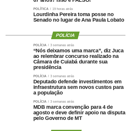
67 anos? Isso é FALSO!
A iniciativa envolveu mais de 1,3 mil alunos da rede
POLÍTICA
19 horas atrás
municipal em um concurso de redação sobre o
Lourdinha Pereira toma posse no
agronegócio.
Senado no lugar de Ana Paula Lobato
A programação será completada por rodeio, corrida de
POLÍCIA
rua e apresentações musicais.
POLÍCIA
3 semanas atrás
“Nós deixamos uma marca”, diz Juca
Serviço
ao relembrar concurso realizado na
Câmara de Cuiabá durante sua
59ª Feira Agropecuária de Paragominas
presidência
Data: 8 a 16 de agosto
POLÍCIA
3 semanas atrás
Local: Parque de Exposições Amílcar Tocantins, em
Deputado defende investimentos em
Paragominas
infraestrutura sem novos custos para
a população
POLÍCIA
3 semanas atrás
MDB marca convenção para 4 de
agosto e deve definir apoio na disputa
pelo Governo de MT
COMENTE ABAIXO: