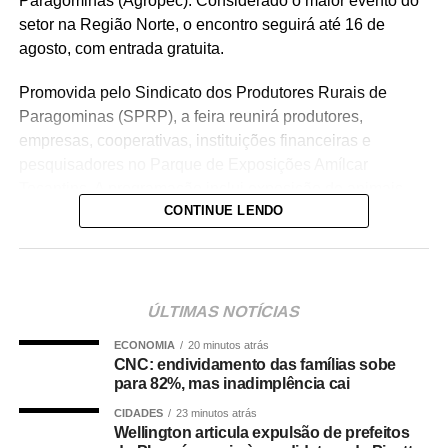
Paragominas (Agropec). Considerado o maior evento do
setor na Região Norte, o encontro seguirá até 16 de
agosto, com entrada gratuita.
Promovida pelo Sindicato dos Produtores Rurais de
Paragominas (SPRP), a feira reunirá produtores,
empresas, cooperativas, instituições financeiras e
pesquisadores no Parque de Exposições Amílcar
Tocantins. A programação inclui exposição de animais,
CONTINUE LENDO
leilões, palestras, provas equestres e apresentação de
máquinas e tecnologias.
Uma das novidades é o IAgro, espaço dedicado à
agricultura de precisão, mecanização, conectividade,
ÚLTIMAS NOTÍCIAS
gestão e transformação digital. A AquaAgropec
ECONOMIA
20 minutos atrás
concentrará atividades relacionadas à piscicultura e à
CNC: endividamento das famílias sobe
aquicultura, com soluções em genética, nutrição, manejo
para 82%, mas inadimplência cai
e equipamentos.
CIDADES
23 minutos atrás
Wellington articula expulsão de prefeitos
A pecuária terá exposição de animais, leilões e rodeio