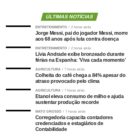
assim como para qualquer custeio ou investimento que
não seja relativo ao atendimento pré-hospitalar.
ÚLTIMAS NOTÍCIAS
ENTRETENIMENTO
2 horas atrás
Com origem no
Projeto de Lei Complementar (PLP)
Jorge Messi, pai do jogador Messi, morre
18/2021
, de autoria do deputado Guilherme Derrite (PP-
aos 68 anos após luta contra doença
SP), a matéria foi
aprovada no Senado em julho
deste
ENTRETENIMENTO
2 horas atrás
ano, com parecer favorável do senador Nelsinho Trad
Lívia Andrade exibe bronzeado durante
(PSD-MS).
férias na Espanha: ‘Viva cada momento’
AGRICULTURA
7 horas atrás
Agência Senado (Reprodução autorizada mediante
Colheita do café chega a 84% apesar do
citação da Agência Senado)
atraso provocado pelo clima
AGRICULTURA
7 horas atrás
Fonte:
Agência Senado
Etanol eleva consumo de milho e ajuda
sustentar produção recorde
MATO GROSSO
7 horas atrás
Corregedoria capacita contadores
credenciados e estagiários de
COMENTE ABAIXO:
Contabilidade