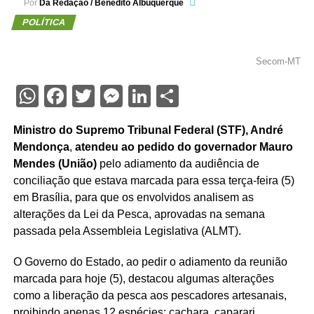
Por
Da Redação / Benedito Albuquerque
POLÍTICA
Secom-MT
WhatsApp
Facebook
Twitter
Messenger
LinkedIn
Share
Ministro do Supremo Tribunal Federal (STF), André
Mendonça
,
atendeu ao pedido do governador Mauro
Mendes (União)
pelo adiamento da audiência de
conciliação que estava marcada para essa terça-feira (5)
em Brasília, para que os envolvidos analisem as
alterações da Lei da Pesca, aprovadas na semana
passada pela Assembleia Legislativa (ALMT).
O Governo do Estado, ao pedir o adiamento da reunião
marcada para hoje (5), destacou algumas alterações
como a liberação da pesca aos pescadores artesanais,
proibindo apenas 12 espécies: cachara, caparari,