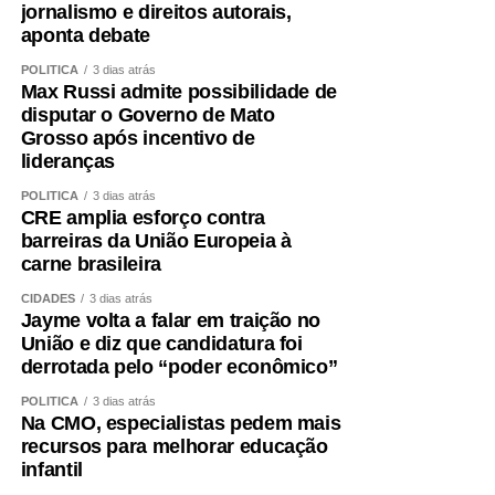
jornalismo e direitos autorais,
aponta debate
POLÍTICA
3 dias atrás
Max Russi admite possibilidade de
disputar o Governo de Mato
Grosso após incentivo de
lideranças
POLÍTICA
3 dias atrás
CRE amplia esforço contra
barreiras da União Europeia à
carne brasileira
CIDADES
3 dias atrás
Jayme volta a falar em traição no
União e diz que candidatura foi
derrotada pelo “poder econômico”
POLÍTICA
3 dias atrás
Na CMO, especialistas pedem mais
recursos para melhorar educação
infantil