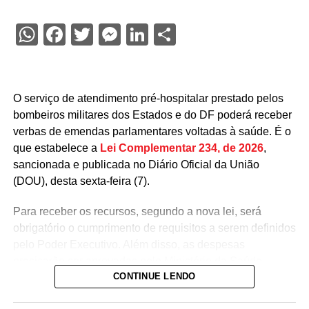
WhatsApp
Facebook
Twitter
Messenger
LinkedIn
Share
O serviço de atendimento pré-hospitalar prestado pelos
bombeiros militares dos Estados e do DF poderá receber
verbas de emendas parlamentares voltadas à saúde. É o
que estabelece a
Lei Complementar 234, de 2026
,
sancionada e publicada no Diário Oficial da União
(DOU), desta sexta-feira (7).
Para receber os recursos, segundo a nova lei, será
obrigatório o cumprimento de requisitos a serem definidos
pelo Poder Executivo. Além disso, as despesas
precisarão ser aprovadas pelo Ministério da Saúde.
CONTINUE LENDO
A lei proíbe o uso dessas emendas para pagamento de
salários ou de aposentadorias de bombeiros militares,