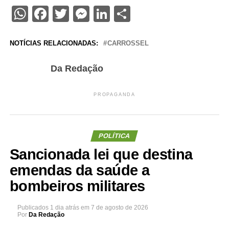
WhatsApp
Facebook
Twitter
Messenger
LinkedIn
Share
NOTÍCIAS RELACIONADAS:
CARROSSEL
Da Redação
PROPAGANDA
POLÍTICA
Sancionada lei que destina
emendas da saúde a
bombeiros militares
Publicados
1 dia atrás
em
7 de agosto de 2026
Por
Da Redação