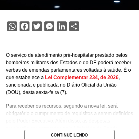
WhatsApp
Facebook
Twitter
Messenger
LinkedIn
Share
O serviço de atendimento pré-hospitalar prestado pelos
bombeiros militares dos Estados e do DF poderá receber
verbas de emendas parlamentares voltadas à saúde. É o
que estabelece a
Lei Complementar 234, de 2026
,
sancionada e publicada no Diário Oficial da União
(DOU), desta sexta-feira (7).
Para receber os recursos, segundo a nova lei, será
obrigatório o cumprimento de requisitos a serem definidos
pelo Poder Executivo. Além disso, as despesas
precisarão ser aprovadas pelo Ministério da Saúde.
CONTINUE LENDO