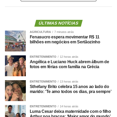
A lei proíbe o uso dessas emendas para pagamento de
salários ou de aposentadorias de bombeiros militares,
assim como para qualquer custeio ou investimento que
não seja relativo ao atendimento pré-hospitalar.
ÚLTIMAS NOTÍCIAS
AGRICULTURA
7 minutos atrás
Com origem no
Projeto de Lei Complementar (PLP)
Fenasucro espera movimentar R$ 11
18/2021
, de autoria do deputado Guilherme Derrite (PP-
bilhões em negócios em Sertãozinho
SP), a matéria foi
aprovada no Senado em julho
deste
ano, com parecer favorável do senador Nelsinho Trad
ENTRETENIMENTO
12 horas atrás
(PSD-MS).
Angélica e Luciano Huck abrem álbum de
fotos em férias com família na Grécia
Agência Senado (Reprodução autorizada mediante
citação da Agência Senado)
ENTRETENIMENTO
13 horas atrás
Sthefany Brito celebra 15 anos ao lado do
Fonte:
Agência Senado
marido: ‘Te amo todos os dias, pra sempre’
ENTRETENIMENTO
14 horas atrás
Luma Cesar deixa maternidade com o filho
Arthur nos braços: ‘Maior amor do mundo’
COMENTE ABAIXO: