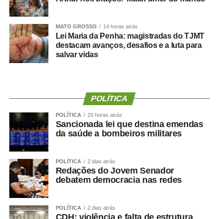
WhatsApp
Facebook
MATO GROSSO
Twitter
Messenger
14 horas atrás
LinkedIn
Share
Lei Maria da Penha: magistradas do TJMT
destacam avanços, desafios e a luta para
salvar vidas
POLÍTICA
POLÍTICA
20 horas atrás
Sancionada lei que destina emendas
da saúde a bombeiros militares
POLÍTICA
2 dias atrás
Redações do Jovem Senador
debatem democracia nas redes
POLÍTICA
2 dias atrás
CDH: violência e falta de estrutura