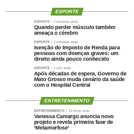
transparência dos algoritmos das plataformas digitais e
medidas para enfrentar a desinformação.
ESPORTE
ESPORTE
3 semanas atrás
A comissão julgadora avaliou as 81 redações finalistas
Quando perder músculo também
encaminhadas pelas secretarias estaduais de educação.
ameaça o cérebro
Os 27 estudantes selecionados, um de cada unidade da
ESPORTE
3 semanas atrás
Federação, participarão da Semana de Vivência
Isenção do Imposto de Renda para
Legislativa no Senado, entre os dias 17 e 21 de agosto.
pessoas com doenças graves: um
direito ainda pouco conhecido
As redações foram analisadas com base em critérios
adaptados do modelo de correção do Exame Nacional do
ESPORTE
1 mês atrás
Após décadas de espera, Governo de
Ensino Médio (Enem), considerando aspectos como
Mato Grosso muda cenário da saúde
compreensão do tema, argumentação, organização
com o Hospital Central
textual e proposta de intervenção.
ENTRETENIMENTO
Para a diretora da Secretaria de Comunicação Social do
Senado, Glauciene Lara, o programa estimula a formação
ENTRETENIMENTO
10 horas atrás
Vanessa Camargo anuncia novo
cidadã ao incentivar os estudantes a refletirem sobre
projeto e revela primeira fase de
temas de interesse público.
‘Metamorfose’