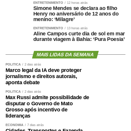
— O Programa Jovem Senador e Jovem Senadora
ENTRETENIMENTO
12 horas atrás
Simone Mendes se declara ao filho
Brasileiros reafirma seu compromisso com a formação
Henry no aniversário de 12 anos do
cidadã ao estimular estudantes de todo o país a refletir
menino: ‘Milagre’
sobre temas essenciais para a democracia. As redações
ENTRETENIMENTO
13 horas atrás
finalistas revelam uma geração curiosa, crítica e
Aline Campos curte dia de sol em mar
preparada para participar do debate público. São jovens
durante viagem à Bahia: ‘Pura Poesia’
que pesquisam, confrontam diferentes perspectivas,
dialogam com autores clássicos e contemporâneos,
MAIS LIDAS DA SEMANA
transformando esse repertório em argumentos
POLÍTICA
2 dias atrás
consistentes e propostas viáveis para os desafios do
Marco legal da IA deve proteger
presente — disse.
jornalismo e direitos autorais,
aponta debate
Veja aqui as redações vencedoras de 2026
POLÍTICA
2 dias atrás
Max Russi admite possibilidade de
Conheça os finalistas dos estados e do DF em 2026
disputar o Governo de Mato
Grosso após incentivo de
Agência Senado (Reprodução autorizada mediante
lideranças
citação da Agência Senado)
ECONOMIA
7 dias atrás
Cidades, Transportes e Fazenda