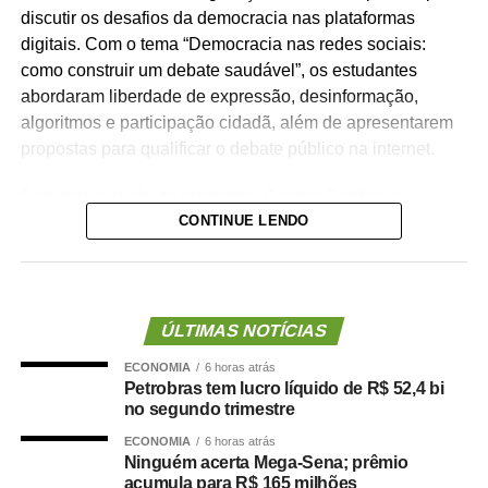
discutir os desafios da democracia nas plataformas
digitais. Com o tema “Democracia nas redes sociais:
como construir um debate saudável”, os estudantes
abordaram liberdade de expressão, desinformação,
algoritmos e participação cidadã, além de apresentarem
propostas para qualificar o debate público na internet.
Segundo o chefe do programa, George Cardim, o
CONTINUE LENDO
concurso estimulou estudantes e escolas a refletirem
sobre temas relacionados à democracia e ao uso
responsável das redes sociais.
— Em um ano de eleições gerais, a expressiva
ÚLTIMAS NOTÍCIAS
participação dos estudantes demonstra o interesse das
ECONOMIA
6 horas atrás
novas gerações em refletir sobre o fortalecimento da
Petrobras tem lucro líquido de R$ 52,4 bi
democracia e a construção de um ambiente digital mais
no segundo trimestre
responsável, plural e respeitoso — afirmou.
ECONOMIA
6 horas atrás
Ninguém acerta Mega-Sena; prêmio
Uma das redações selecionadas foi a de Yasmin da Silva
acumula para R$ 165 milhões