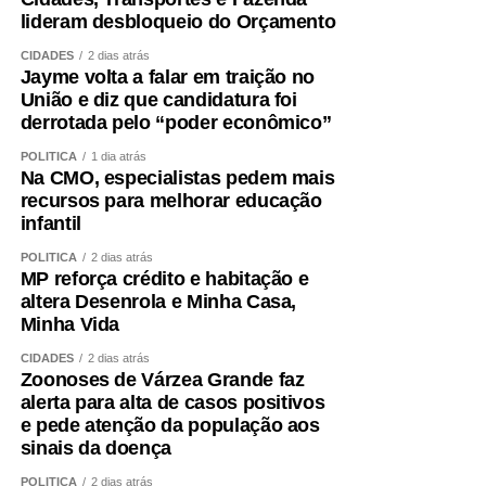
Fonte:
Agência Senado
lideram desbloqueio do Orçamento
CIDADES
2 dias atrás
Jayme volta a falar em traição no
União e diz que candidatura foi
derrotada pelo “poder econômico”
COMENTE ABAIXO:
POLÍTICA
1 dia atrás
Na CMO, especialistas pedem mais
WhatsApp
Facebook
Twitter
Messenger
LinkedIn
Share
recursos para melhorar educação
infantil
POLÍTICA
2 dias atrás
MP reforça crédito e habitação e
altera Desenrola e Minha Casa,
Minha Vida
CIDADES
2 dias atrás
Zoonoses de Várzea Grande faz
alerta para alta de casos positivos
e pede atenção da população aos
sinais da doença
POLÍTICA
2 dias atrás