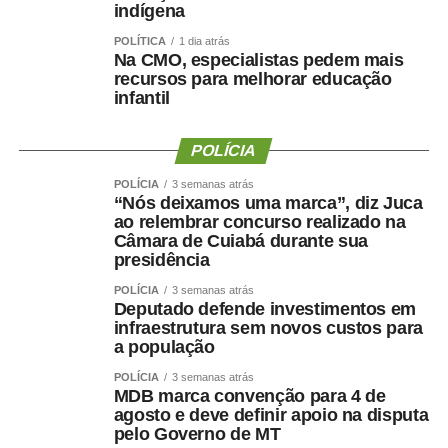
indígena
por algoritmos; o documentário
O Dilema das Redes
, do
diretor norte-americano Jeff Orlowski, que mostra como
POLÍTICA
1 dia atrás
Na CMO, especialistas pedem mais
as grandes empresas de tecnologia influenciam
recursos para melhorar educação
comportamentos e opiniões; e a Constituição Federal e
infantil
o
Marco Civil da Internet
, apresentados como
fundamentos para a discussão sobre direitos, deveres e
POLÍCIA
responsabilidades no ambiente digital.
A finalista do Rio
Grande do Norte, Rita de Cássia Medeiros da Silva,
POLÍCIA
3 semanas atrás
“Nós deixamos uma marca”, diz Juca
também compara as redes sociais à Ágora de Atenas,
ao relembrar concurso realizado na
espaço da Grécia Antiga associado ao debate público e à
Câmara de Cuiabá durante sua
democracia.
presidência
POLÍCIA
3 semanas atrás
Deputado defende investimentos em
infraestrutura sem novos custos para
Além de identificar os desafios das redes sociais, os
a população
estudantes apresentaram propostas para fortalecer a
POLÍCIA
3 semanas atrás
democracia digital. Entre as sugestões mais recorrentes
MDB marca convenção para 4 de
estão a ampliação da educação midiática e do letramento
agosto e deve definir apoio na disputa
pelo Governo de MT
digital nas escolas, o incentivo ao pensamento crítico, a