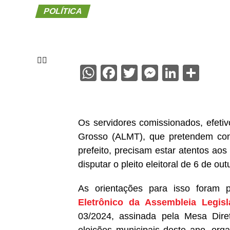
POLÍTICA
WhatsApp
Facebook
Twitter
Messenge
Linked
Sha
Os servidores comissionados, efetiv
Grosso (ALMT), que pretendem conco
prefeito, precisam estar atentos ao
disputar o pleito eleitoral de 6 de o
As orientações para isso foram pu
Eletrônico da Assembleia Legisl
03/2024, assinada pela Mesa Diret