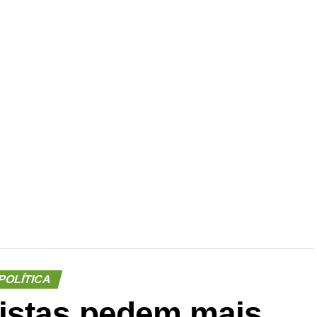
r
dIn
re
POLÍTICA
istas pedem mais