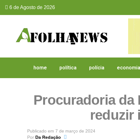
6 de Agosto de 2026
home
política
polícia
economi
Procuradoria da
reduzir 
Publicado em
7 de março de 2024
Por
Da Redação