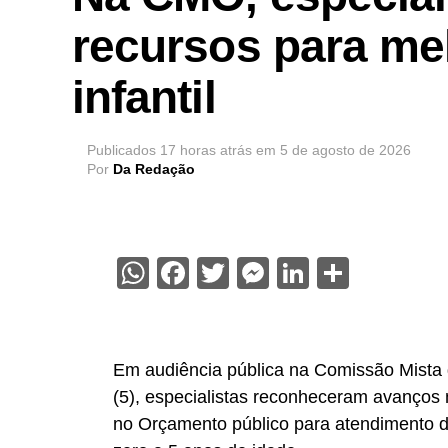
recursos para me
infantil
Publicados
17 horas atrás
em
5 de agosto de 2026
Por
Da Redação
WhatsApp
Facebook
Twitter
Messenger
LinkedIn
Share
Em audiência pública na Comissão Mista 
(5), especialistas reconheceram avanços 
no Orçamento público para atendimento d