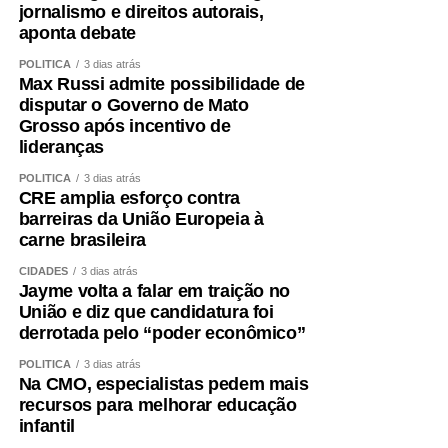
jornalismo e direitos autorais,
aponta debate
POLÍTICA
3 dias atrás
Max Russi admite possibilidade de
disputar o Governo de Mato
Grosso após incentivo de
lideranças
POLÍTICA
3 dias atrás
CRE amplia esforço contra
barreiras da União Europeia à
carne brasileira
CIDADES
3 dias atrás
Jayme volta a falar em traição no
União e diz que candidatura foi
derrotada pelo “poder econômico”
POLÍTICA
3 dias atrás
Na CMO, especialistas pedem mais
recursos para melhorar educação
infantil