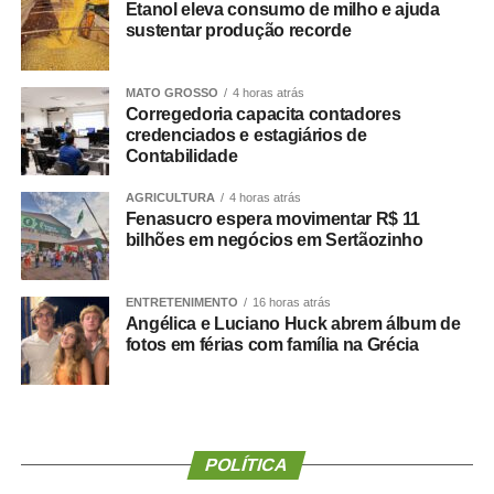
Etanol eleva consumo de milho e ajuda
sustentar produção recorde
Agência Senado (Reprodução autorizada mediante
citação da Agência Senado)
MATO GROSSO
4 horas atrás
Corregedoria capacita contadores
Fonte:
Agência Senado
credenciados e estagiários de
Contabilidade
AGRICULTURA
4 horas atrás
Fenasucro espera movimentar R$ 11
bilhões em negócios em Sertãozinho
COMENTE ABAIXO:
WhatsApp
Facebook
ENTRETENIMENTO
Twitter
Messenger
LinkedIn
16 horas atrás
Share
Angélica e Luciano Huck abrem álbum de
fotos em férias com família na Grécia
POLÍTICA