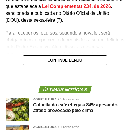
que estabelece a
Lei Complementar 234, de 2026
,
sancionada e publicada no Diário Oficial da União
(DOU), desta sexta-feira (7).
Para receber os recursos, segundo a nova lei, será
obrigatório o cumprimento de requisitos a serem definidos
pelo Poder Executivo. Além disso, as despesas
precisarão ser aprovadas pelo Ministério da Saúde.
CONTINUE LENDO
A lei proíbe o uso dessas emendas para pagamento de
salários ou de aposentadorias de bombeiros militares,
assim como para qualquer custeio ou investimento que
não seja relativo ao atendimento pré-hospitalar.
ÚLTIMAS NOTÍCIAS
AGRICULTURA
3 horas atrás
Com origem no
Projeto de Lei Complementar (PLP)
Colheita do café chega a 84% apesar do
18/2021
, de autoria do deputado Guilherme Derrite (PP-
atraso provocado pelo clima
SP), a matéria foi
aprovada no Senado em julho
deste
ano, com parecer favorável do senador Nelsinho Trad
AGRICULTURA
4 horas atrás
(PSD-MS).