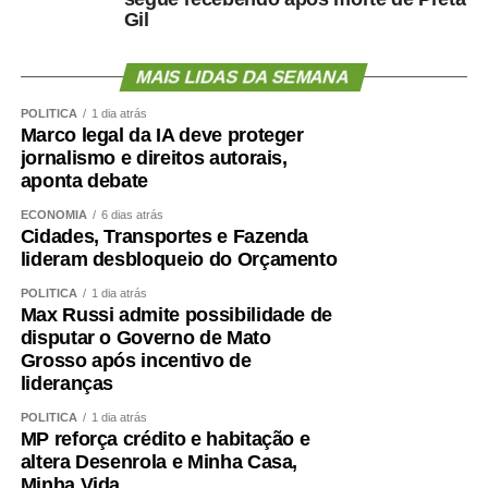
Gil
— Há muito a fazer, mas temos avanços. E boa parte
deles têm a ver com os incentivos que o Orçamento tem
MAIS LIDAS DA SEMANA
feito — registrou Marina Chicaro.
POLÍTICA
1 dia atrás
Diretor de Monitoramento, Avaliação e Manutenção da
Marco legal da IA deve proteger
Educação Básica do Ministério da Educação, Valdoir
jornalismo e direitos autorais,
Pedro Wathier reconheceu que a questão das creches e
aponta debate
da educação infantil é um desafio para o país, desde a
ECONOMIA
6 dias atrás
quantidade e a localização das creches até a qualidade
Cidades, Transportes e Fazenda
do ensino ofertado para as crianças.
lideram desbloqueio do Orçamento
POLÍTICA
1 dia atrás
Wathier afirmou que o Fundeb tem tido um crescimento
Max Russi admite possibilidade de
de 4% acima da inflação nos últimos anos — o que,
disputar o Governo de Mato
segundo ele, representaria uma evolução expressiva dos
Grosso após incentivo de
lideranças
valores direcionados à educação no Orçamento.
POLÍTICA
1 dia atrás
Controle
MP reforça crédito e habitação e
altera Desenrola e Minha Casa,
De acordo com o diretor de Controle Externo da
Minha Vida