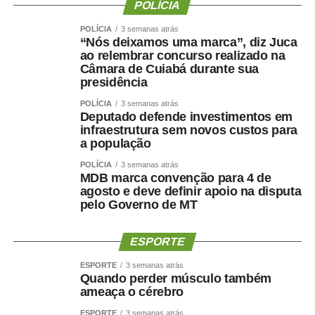
A coordenadora do Movimento Somos Todas
POLÍCIA
Professoras, Berta Lúcia Souza Lima, disse que quem
POLÍCIA
3 semanas atrás
atua “no chão da creche” sabe da necessidade de mais
“Nós deixamos uma marca”, diz Juca
ao relembrar concurso realizado na
recursos para a educação infantil. Segundo ela, o desafio
Câmara de Cuiabá durante sua
do movimento é cobrar a implementação da
Lei 15.326,
presidência
de 2026
, que reconhece os professores da educação
POLÍCIA
3 semanas atrás
infantil como profissionais do magistério público.
Deputado defende investimentos em
infraestrutura sem novos custos para
— A educação infantil é a que precisa de mais recursos,
a população
pois demanda mais profissionais, alimentação mais
POLÍCIA
3 semanas atrás
saudável e materiais didáticos específicos. Estamos
MDB marca convenção para 4 de
trabalhando, fazendo nosso trabalho, formando cidadãos
agosto e deve definir apoio na disputa
pelo Governo de MT
— argumentou.
Avanços
ESPORTE
Para a presidente da Associação Nacional de Pesquisa
ESPORTE
3 semanas atrás
Quando perder músculo também
em Financiamento da Educação (Fineduca), professora
ameaça o cérebro
Adriana Dragone Silveira, a educação avançou muito no
ESPORTE
3 semanas atrás