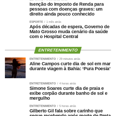
Brasil com o Fundo de Manutenção e Desenvolvimento
Isenção do Imposto de Renda para
da Educação Básica e de Valorização dos Profissionais
pessoas com doenças graves: um
da Educação (Fundeb), criado em 2006. Ela apontou, no
direito ainda pouco conhecido
entanto, que é preciso discutir a ampliação do
ESPORTE
1 mês atrás
atendimento infantil e também pensar a qualidade do
Após décadas de espera, Governo de
Mato Grosso muda cenário da saúde
gasto, sem as limitações impostas pelo teto de gastos.
com o Hospital Central
— Fica aqui a defesa de que é preciso retirar os recursos
da educação de dentro do arcabouço fiscal — registrou
ENTRETENIMENTO
Adriana.
ENTRETENIMENTO
29 minutos atrás
Aline Campos curte dia de sol em mar
A advogada Marina Fragata Chicaro, representante da
durante viagem à Bahia: ‘Pura Poesia’
Fundação Maria Cecília Souto Vidigal, ressaltou a
importância do investimento na educação infantil como
ENTRETENIMENTO
4 horas atrás
estratégia de construção do futuro de país. Ela lembrou
Simone Soares curte dia de praia e
que, conforme amparo constitucional e legal, a criança
exibe corpão durante banho de sol e
mergulho
deve ser vista como prioridade absoluta. Assim, ponderou
a advogada, é preciso direcionar os recursos
ENTRETENIMENTO
5 horas atrás
Gilberto Gil fala sobre carinho que
orçamentários de forma mais “qualitativa e equitativa”.
segue recebendo após morte de Preta