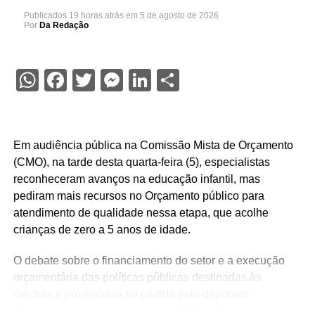
Publicados
19 horas atrás
em
5 de agosto de 2026
Por
Da Redação
WhatsApp
Facebook
Twitter
Messenger
LinkedIn
Share
Em audiência pública na Comissão Mista de Orçamento
(CMO), na tarde desta quarta-feira (5), especialistas
reconheceram avanços na educação infantil, mas
pediram mais recursos no Orçamento público para
atendimento de qualidade nessa etapa, que acolhe
crianças de zero a 5 anos de idade.
O debate sobre o financiamento do setor e a execução
orçamentária das políticas públicas destinadas às
creches e pré-escolas foi pedido pela deputada
Professora Luciene Cavalcante (PSOL-SP).