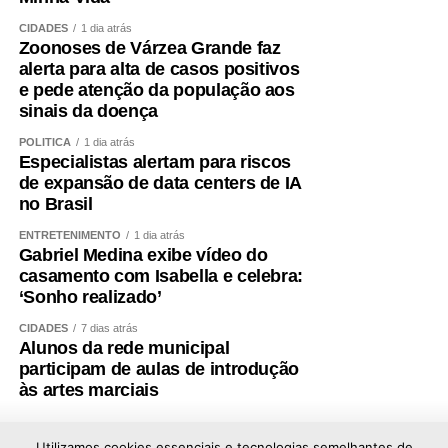
Educação do Tribunal de Contas da União (TCU), Paulo
CIDADES
1 dia atrás
Malheiros da Franca Junior, houve um crescimento
Zoonoses de Várzea Grande faz
significativo da educação dentro do Orçamento federal,
alerta para alta de casos positivos
por conta de novas modalidades de financiamento.
e pede atenção da população aos
sinais da doença
O diretor ressaltou que o controle externo contribui para a
POLÍTICA
1 dia atrás
qualidade do gasto público e pediu respaldo legal para
Especialistas alertam para riscos
que esse tipo de fiscalização sobre os recursos da
de expansão de data centers de IA
no Brasil
educação seja ampliado. Ele também defendeu dar força
de lei a critérios que já estão presentes em portarias,
ENTRETENIMENTO
1 dia atrás
como medidas de transparência e acesso público a
Gabriel Medina exibe vídeo do
casamento com Isabella e celebra:
dados orçamentários.
‘Sonho realizado’
— Seria importante ter esse amparo em lei. O não acesso
CIDADES
7 dias atrás
aos dados termina inviabilizando o papel dos órgãos de
Alunos da rede municipal
participam de aulas de introdução
controle — registrou o diretor do TCU.
às artes marciais
CMO
Utilizamos cookies essenciais e tecnologias semelhantes de