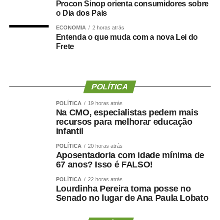
Procon Sinop orienta consumidores sobre
escolas públicas.
o Dia dos Pais
— Defendemos uma educação pública gratuita e de
ECONOMIA
2 horas atrás
Entenda o que muda com a nova Lei do
qualidade, da creche à pós-graduação ­— declarou o
Frete
deputado.
Na visão do professor Fábio Hoffmann Pereira,
pesquisador da Universidade Federal de Alagoas (Ufal) e
POLÍTICA
representante da Campanha Nacional pelo Direito à
POLÍTICA
19 horas atrás
Educação, o debate sobre o gasto público para uma
Na CMO, especialistas pedem mais
educação infantil de qualidade passa, necessariamente,
recursos para melhorar educação
infantil
pelo entendimento de que a educação é um direito social
e um dever do estado.
POLÍTICA
20 horas atrás
Aposentadoria com idade mínima de
67 anos? Isso é FALSO!
— Pensar o financiamento de creches e da educação
infantil é criar condições concretas para que o Estado
POLÍTICA
22 horas atrás
Lourdinha Pereira toma posse no
cumpra sua obrigação de implantar uma educação de
Senado no lugar de Ana Paula Lobato
qualidade — disse o professor.