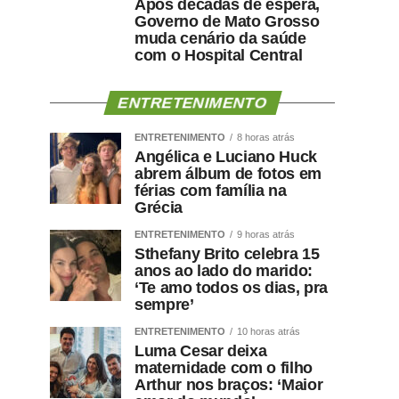
Após décadas de espera,
Governo de Mato Grosso
muda cenário da saúde
com o Hospital Central
ENTRETENIMENTO
ENTRETENIMENTO
8 horas atrás
Angélica e Luciano Huck
abrem álbum de fotos em
férias com família na
Grécia
ENTRETENIMENTO
9 horas atrás
Sthefany Brito celebra 15
anos ao lado do marido:
‘Te amo todos os dias, pra
sempre’
ENTRETENIMENTO
10 horas atrás
Luma Cesar deixa
maternidade com o filho
Arthur nos braços: ‘Maior