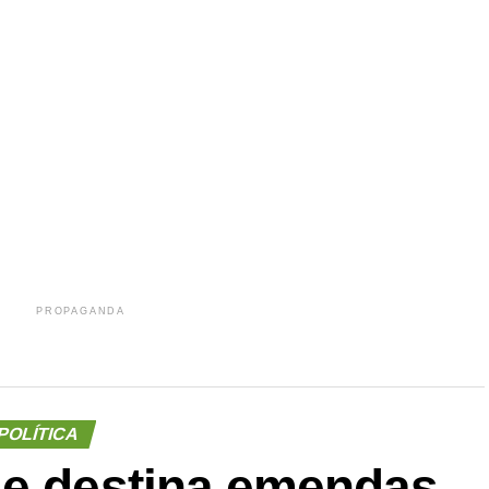
r
In
re
PROPAGANDA
POLÍTICA
ue destina emendas