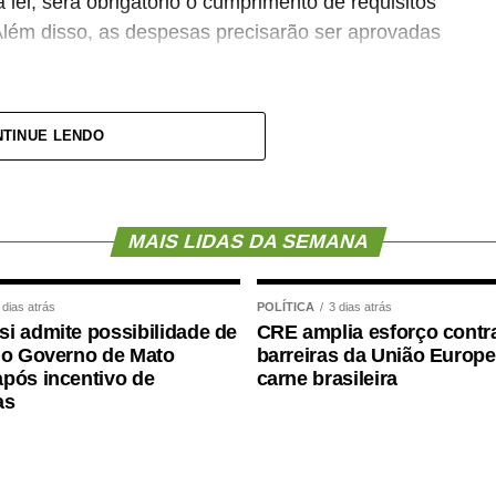
lei, será obrigatório o cumprimento de requisitos
Além disso, as despesas precisarão ser aprovadas
pagamento de salários ou de aposentadorias de
TINUE LENDO
lquer custeio ou investimento que não seja
entar (PLP) 18/2021
, de autoria do deputado
MAIS LIDAS DA SEMANA
aprovada no Senado em julho
deste ano, com
rad (PSD-MS).
 dias atrás
POLÍTICA
3 dias atrás
i admite possibilidade de
CRE amplia esforço contr
mediante citação da Agência Senado)
 o Governo de Mato
barreiras da União Europe
pós incentivo de
carne brasileira
as