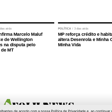
dias atrás
POLÍTICA
3 dias atrás
firma Marcelo Maluf
MP reforça crédito e habit
e de Wellington
altera Desenrola e Minha 
 na disputa pelo
Minha Vida
 de MT
elhantes de acordo com a nossa Política de Privacidade e, ao continu