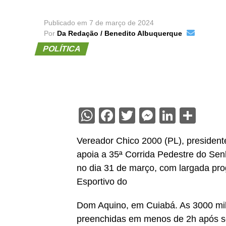
Publicado em
7 de março de 2024
Por
Da Redação / Benedito Albuquerque
POLÍTICA
WhatsApp
Facebook
Twitter
Messenge
Linked
Sha
Vereador Chico 2000 (PL), presiden
apoia a 35ª Corrida Pedestre do Sen
no dia 31 de março, com largada pr
Esportivo do
Dom Aquino, em Cuiabá. As 3000 mil 
preenchidas em menos de 2h após s