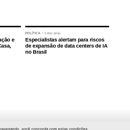
POLÍTICA
3 dias atrás
ação e
Especialistas alertam para riscos
Casa,
de expansão de data centers de IA
no Brasil
ar navegando, você concorda com estas condições.