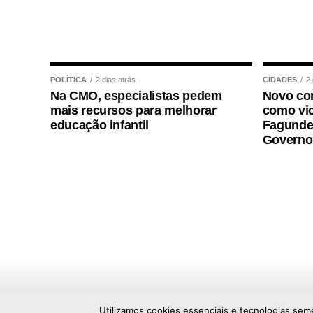
COMENTE ABAIXO:
WhatsApp
Facebook
Twitter
Messenger
LinkedIn
Share
POLÍTICA
2 dias atrás
CIDADES
2 
Na CMO, especialistas pedem
Novo con
mais recursos para melhorar
como vic
educação infantil
Fagundes
Governo
Utilizamos cookies essenciais e tecnologias sem