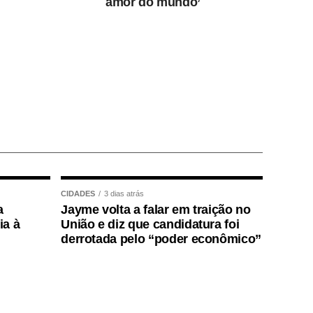
amor do mundo’
CIDADES
3 dias atrás
a
Jayme volta a falar em traição no
ia à
União e diz que candidatura foi
derrotada pelo “poder econômico”