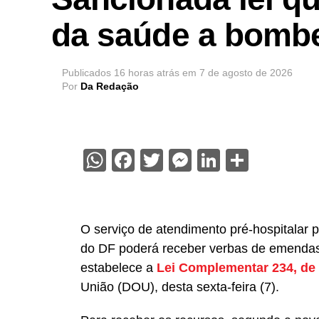
da saúde a bombe
Publicados
16 horas atrás
em
7 de agosto de 2026
Por
Da Redação
WhatsApp
Facebook
Twitter
Messenger
LinkedIn
Share
O serviço de atendimento pré-hospitalar 
do DF poderá receber verbas de emendas
estabelece a
Lei Complementar 234, de
União (DOU), desta sexta-feira (7).