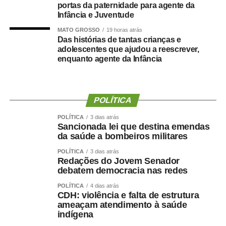
portas da paternidade para agente da
Infância e Juventude
MATO GROSSO
19 horas atrás
COMENTE ABAIXO:
Das histórias de tantas crianças e
adolescentes que ajudou a reescrever,
enquanto agente da Infância
WhatsApp
Facebook
Twitter
Messenger
LinkedIn
Share
POLÍTICA
POLÍTICA
3 dias atrás
Sancionada lei que destina emendas
da saúde a bombeiros militares
POLÍTICA
3 dias atrás
Redações do Jovem Senador
debatem democracia nas redes
POLÍTICA
4 dias atrás
CDH: violência e falta de estrutura
ameaçam atendimento à saúde
indígena