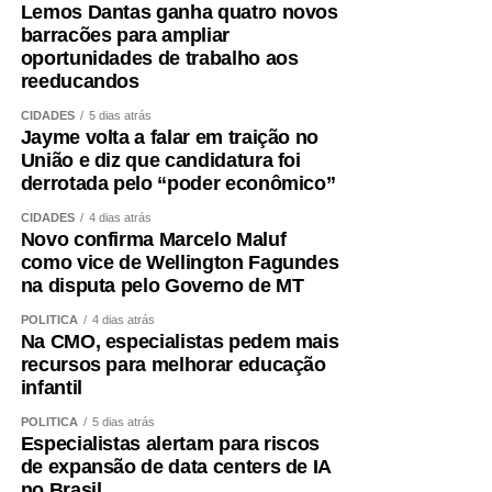
Lemos Dantas ganha quatro novos
barracões para ampliar
oportunidades de trabalho aos
reeducandos
CIDADES
5 dias atrás
Jayme volta a falar em traição no
União e diz que candidatura foi
derrotada pelo “poder econômico”
CIDADES
4 dias atrás
Novo confirma Marcelo Maluf
como vice de Wellington Fagundes
na disputa pelo Governo de MT
POLÍTICA
4 dias atrás
Na CMO, especialistas pedem mais
recursos para melhorar educação
infantil
POLÍTICA
5 dias atrás
Especialistas alertam para riscos
de expansão de data centers de IA
no Brasil