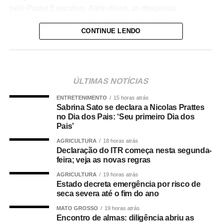
pelo Poder Executivo. Além disso, as despesas
precisarão ser aprovadas pelo Ministério da Saúde.
CONTINUE LENDO
A lei proíbe o uso dessas emendas para pagamento de
salários ou de aposentadorias de bombeiros militares,
assim como para qualquer custeio ou investimento que
não seja relativo ao atendimento pré-hospitalar.
ÚLTIMAS NOTÍCIAS
ENTRETENIMENTO
15 horas atrás
Com origem no
Projeto de Lei Complementar (PLP)
Sabrina Sato se declara a Nicolas Prattes
18/2021
, de autoria do deputado Guilherme Derrite (PP-
no Dia dos Pais: ‘Seu primeiro Dia dos
SP), a matéria foi
aprovada no Senado em julho
deste
Pais’
ano, com parecer favorável do senador Nelsinho Trad
AGRICULTURA
18 horas atrás
(PSD-MS).
Declaração do ITR começa nesta segunda-
feira; veja as novas regras
Agência Senado (Reprodução autorizada mediante
AGRICULTURA
19 horas atrás
citação da Agência Senado)
Estado decreta emergência por risco de
seca severa até o fim do ano
Fonte:
Agência Senado
MATO GROSSO
19 horas atrás
Encontro de almas: diligência abriu as