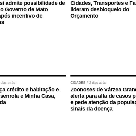
co Civil da Internet
, apresentados como
i admite possibilidade de
Cidades, Transportes e F
tos, deveres e responsabilidades no ambiente
 o Governo de Mato
lideram desbloqueio do
pós incentivo de
Orçamento
e, Rita de Cássia Medeiros da Silva, também
as
nas, espaço da Grécia Antiga associado ao debate
 sociais, os estudantes apresentaram propostas
re as sugestões mais recorrentes estão a ampliação
ital nas escolas, o incentivo ao pensamento
 dias atrás
CIDADES
2 dias atrás
s plataformas digitais e medidas para enfrentar a
ça crédito e habitação e
Zoonoses de Várzea Gran
esenrola e Minha Casa,
alerta para alta de casos 
ida
e pede atenção da popula
ões finalistas encaminhadas pelas secretarias
sinais da doença
 selecionados, um de cada unidade da
ência Legislativa no Senado, entre os dias 17 e
das com base em critérios adaptados do modelo