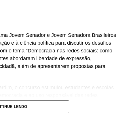
ama Jovem Senador e Jovem Senadora Brasileiros
lação e à ciência política para discutir os desafios
 Com o tema “Democracia nas redes sociais: como
ntes abordaram liberdade de expressão,
 cidadã, além de apresentarem propostas para
dim, o concurso estimulou estudantes e escolas
democracia e ao uso responsável das redes
TINUE LENDO
ssiva participação dos estudantes demonstra o
sobre o fortalecimento da democracia e a