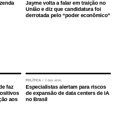
azenda
Jayme volta a falar em traição no
União e diz que candidatura foi
derrotada pelo “poder econômico”
POLÍTICA
2 dias atrás
de faz
Especialistas alertam para riscos
positivos
de expansão de data centers de IA
ção aos
no Brasil