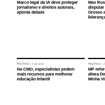
opiniões; e a Constituição Federal e o
Mar
Marco legal da IA deve proteger
Max Russ
fundamentos para a discussão sobre direi
jornalismo e direitos autorais,
disputar
aponta debate
Grosso a
digital.
A finalista do Rio Grande do Nort
lideranç
compara as redes sociais à Ágora de Ate
público e à democracia.
Além de identificar os desafios das redes
para fortalecer a democracia digital. Ent
da educação midiática e do letramento dig
POLÍTICA
1 dia atrás
POLÍTICA
2
crítico, a transparência dos algoritmos da
Na CMO, especialistas pedem
MP refor
desinformação.
mais recursos para melhorar
altera D
educação infantil
Minha V
A comissão julgadora avaliou as 81 redaç
estaduais de educação. Os 27 estudantes
Federação, participarão da Semana de Viv
21 de agosto. As redações foram analisa