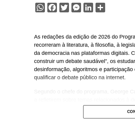
WhatsApp
Facebook
Twitter
Messenger
LinkedIn
Share
As redações da edição de 2026 do Progr
recorreram à literatura, à filosofia, à legis
da democracia nas plataformas digitais.
construir um debate saudável”, os estuda
desinformação, algoritmos e participação
qualificar o debate público na internet.
Segundo o chefe do programa, George Car
a refletirem sobre temas relacionados à 
sociais.
CON
— Em um ano de eleições gerais, a expre
interesse das novas gerações em refletir 