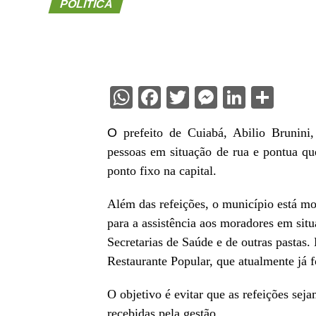
POLÍTICA
WhatsApp
Facebook
Twitter
Messenge
Linked
Sha
O
prefeito de Cuiabá, Abilio Brunini
pessoas em situação de rua e pontua qu
ponto fixo na capital.
Além das refeições, o município está mon
para a assistência aos moradores em sit
Secretarias de Saúde e de outras pastas
Restaurante Popular, que atualmente já f
O objetivo é evitar que as refeições se
recebidas pela gestão.