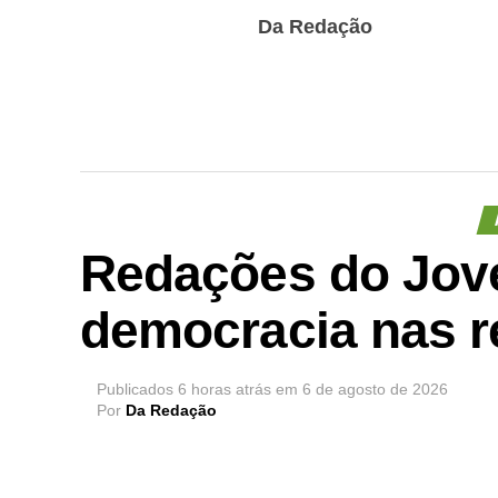
Da Redação
Redações do Jov
democracia nas r
Publicados
6 horas atrás
em
6 de agosto de 2026
Por
Da Redação