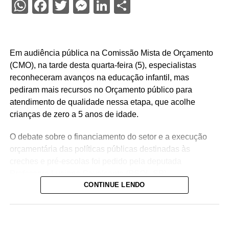
WhatsApp
Facebook
Twitter
Messenger
LinkedIn
Share
Em audiência pública na Comissão Mista de Orçamento
(CMO), na tarde desta quarta-feira (5), especialistas
reconheceram avanços na educação infantil, mas
pediram mais recursos no Orçamento público para
atendimento de qualidade nessa etapa, que acolhe
crianças de zero a 5 anos de idade.
O debate sobre o financiamento do setor e a execução
orçamentária das políticas públicas destinadas às
creches e pré-escolas foi pedido pela deputada
Professora Luciene Cavalcante (PSOL-SP).
CONTINUE LENDO
— Estamos aqui pensando e discutindo o Orçamento do
Brasil, e precisamos de mais recursos para a educação
infantil — declarou a deputada, defendendo mecanismos