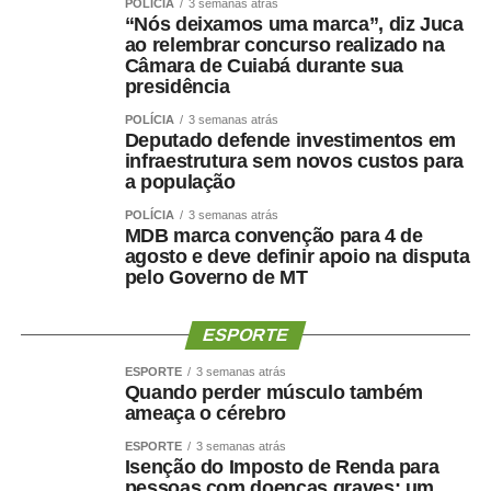
POLÍCIA
3 semanas atrás
“Nós deixamos uma marca”, diz Juca
de 2026
, que reconhece os professores da educação
ao relembrar concurso realizado na
infantil como profissionais do magistério público.
Câmara de Cuiabá durante sua
presidência
— A educação infantil é a que precisa de mais recursos,
POLÍCIA
3 semanas atrás
pois demanda mais profissionais, alimentação mais
Deputado defende investimentos em
saudável e materiais didáticos específicos. Estamos
infraestrutura sem novos custos para
trabalhando, fazendo nosso trabalho, formando cidadãos
a população
— argumentou.
POLÍCIA
3 semanas atrás
MDB marca convenção para 4 de
Avanços
agosto e deve definir apoio na disputa
pelo Governo de MT
Para a presidente da Associação Nacional de Pesquisa
em Financiamento da Educação (Fineduca), professora
ESPORTE
Adriana Dragone Silveira, a educação avançou muito no
ESPORTE
3 semanas atrás
Brasil com o Fundo de Manutenção e Desenvolvimento
Quando perder músculo também
da Educação Básica e de Valorização dos Profissionais
ameaça o cérebro
da Educação (Fundeb), criado em 2006. Ela apontou, no
ESPORTE
3 semanas atrás
entanto, que é preciso discutir a ampliação do
Isenção do Imposto de Renda para
pessoas com doenças graves: um
atendimento infantil e também pensar a qualidade do