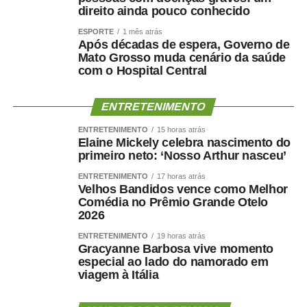
direito ainda pouco conhecido
gasto, sem as limitações impostas pelo teto de gastos.
ESPORTE
1 mês atrás
Após décadas de espera, Governo de
— Fica aqui a defesa de que é preciso retirar os recursos
Mato Grosso muda cenário da saúde
da educação de dentro do arcabouço fiscal — registrou
com o Hospital Central
Adriana.
ENTRETENIMENTO
A advogada Marina Fragata Chicaro, representante da
Fundação Maria Cecília Souto Vidigal, ressaltou a
ENTRETENIMENTO
15 horas atrás
importância do investimento na educação infantil como
Elaine Mickely celebra nascimento do
primeiro neto: ‘Nosso Arthur nasceu’
estratégia de construção do futuro de país. Ela lembrou
que, conforme amparo constitucional e legal, a criança
ENTRETENIMENTO
17 horas atrás
Velhos Bandidos vence como Melhor
deve ser vista como prioridade absoluta. Assim, ponderou
Comédia no Prêmio Grande Otelo
a advogada, é preciso direcionar os recursos
2026
orçamentários de forma mais “qualitativa e equitativa”.
ENTRETENIMENTO
19 horas atrás
Gracyanne Barbosa vive momento
— Há muito a fazer, mas temos avanços. E boa parte
especial ao lado do namorado em
deles têm a ver com os incentivos que o Orçamento tem
viagem à Itália
feito — registrou Marina Chicaro.