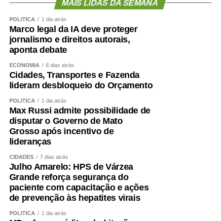
MAIS LIDAS DA SEMANA
Diretor de Monitoramento, Avaliação e Manutenção da
Educação Básica do Ministério da Educação, Valdoir
POLÍTICA
1 dia atrás
Marco legal da IA deve proteger
Pedro Wathier reconheceu que a questão das creches e
jornalismo e direitos autorais,
da educação infantil é um desafio para o país, desde a
aponta debate
quantidade e a localização das creches até a qualidade
do ensino ofertado para as crianças.
ECONOMIA
6 dias atrás
Cidades, Transportes e Fazenda
lideram desbloqueio do Orçamento
Wathier afirmou que o Fundeb tem tido um crescimento
de 4% acima da inflação nos últimos anos — o que,
POLÍTICA
1 dia atrás
Max Russi admite possibilidade de
segundo ele, representaria uma evolução expressiva dos
disputar o Governo de Mato
valores direcionados à educação no Orçamento.
Grosso após incentivo de
lideranças
Controle
CIDADES
7 dias atrás
Julho Amarelo: HPS de Várzea
De acordo com o diretor de Controle Externo da
Grande reforça segurança do
Educação do Tribunal de Contas da União (TCU), Paulo
paciente com capacitação e ações
Malheiros da Franca Junior, houve um crescimento
de prevenção às hepatites virais
significativo da educação dentro do Orçamento federal,
por conta de novas modalidades de financiamento.
POLÍTICA
1 dia atrás