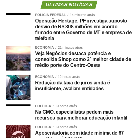
de acompanhamento e rastreio dos recursos públicos
ÚLTIMAS NOTÍCIAS
para o setor.
POLÍCIA FEDERAL
14 minutos atrás
Operação Heritage: PF investiga suposto
O deputado estadual Carlos Giannazi (PSOL-SP), que
desvio de R$ 308 milhões em acordo
também é professor, afirmou que a qualidade da
firmado entre Governo de MT e empresa de
educação infantil passa pela discussão de vários temas,
telefonia
como piso salarial dos docentes, concurso público,
ECONOMIA
21 minutos atrás
formação de profissionais e estrutura de escolas e
Veja Negócios destaca potência e
consolida Sinop como 2ª melhor cidade de
creches.
médio porte do Centro-Oeste
Giannazi manifestou preocupação com a transferência de
ECONOMIA
12 horas atrás
recursos públicos para organizações sociais, o que
Redução da taxa de juros ainda é
promoveria uma “terceirização da educação”. Segundo o
insuficiente, avaliam entidades
deputado, o dinheiro público precisa ser investido pelos
governos de forma eficiente e direta nas creches e
POLÍTICA
13 horas atrás
escolas públicas.
Na CMO, especialistas pedem mais
recursos para melhorar educação infantil
— Defendemos uma educação pública gratuita e de
POLÍTICA
13 horas atrás
qualidade, da creche à pós-graduação ­— declarou o
Aposentadoria com idade mínima de 67