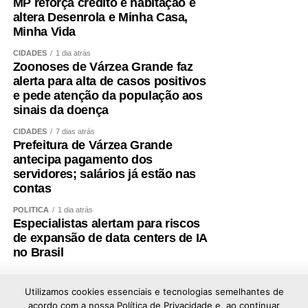
MP reforça crédito e habitação e
altera Desenrola e Minha Casa,
O diretor ressaltou que o controle externo contribui para a
Minha Vida
qualidade do gasto público e pediu respaldo legal para
que esse tipo de fiscalização sobre os recursos da
CIDADES
1 dia atrás
Zoonoses de Várzea Grande faz
educação seja ampliado. Ele também defendeu dar força
alerta para alta de casos positivos
de lei a critérios que já estão presentes em portarias,
e pede atenção da população aos
como medidas de transparência e acesso público a
sinais da doença
dados orçamentários.
CIDADES
7 dias atrás
Prefeitura de Várzea Grande
— Seria importante ter esse amparo em lei. O não acesso
antecipa pagamento dos
aos dados termina inviabilizando o papel dos órgãos de
servidores; salários já estão nas
controle — registrou o diretor do TCU.
contas
POLÍTICA
1 dia atrás
CMO
Especialistas alertam para riscos
de expansão de data centers de IA
A CMO é um colegiado permanente do Congresso
no Brasil
Nacional, integrado por deputados e senadores.
Presidida pelo deputado Domingos Neto (PSD-CE), a
Utilizamos cookies essenciais e tecnologias semelhantes de
acordo com a nossa Política de Privacidade e, ao continuar
comissão tem a responsabilidade constitucional de