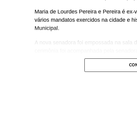
Maria de Lourdes Pereira e Pereira é ex
vários mandatos exercidos na cidade e h
Municipal.
A nova senadora foi empossada na sala d
cerimônia foi acompanhada pela senadora
presidente Davi Alcolumbre.
CON
Após prestar compromisso regimental, Lo
Maranhão, no fortalecimento dos municí
criação de oportunidades para a juventud
espaços de decisão.
— Recebo a missão com grande senso de 
comigo a experiência de quem aprendeu a 
comunidades, vereadores, prefeito e famí