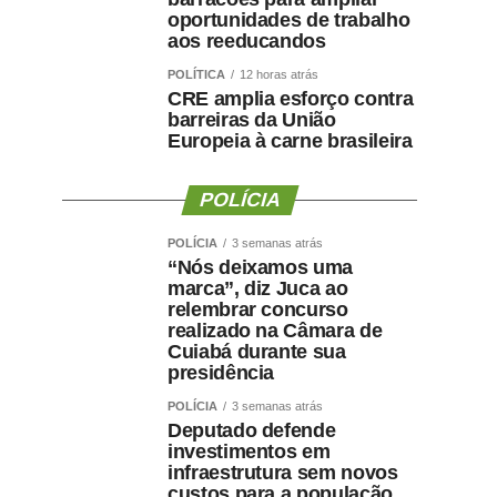
oportunidades de trabalho
aos reeducandos
POLÍTICA
12 horas atrás
CRE amplia esforço contra
barreiras da União
Europeia à carne brasileira
POLÍCIA
POLÍCIA
3 semanas atrás
“Nós deixamos uma
marca”, diz Juca ao
relembrar concurso
realizado na Câmara de
Cuiabá durante sua
presidência
POLÍCIA
3 semanas atrás
Deputado defende
investimentos em
infraestrutura sem novos
custos para a população