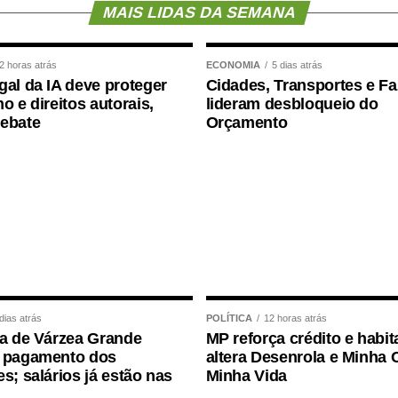
MAIS LIDAS DA SEMANA
ente o cargo quando o titular vira ministro,
io municipal de capital ou chefe de missão
2 horas atrás
ECONOMIA
5 dias atrás
gal da IA deve proteger
Cidades, Transportes e F
e em licenças do titular do cargo para tratamento
o e direitos autorais,
lideram desbloqueio do
debate
Orçamento
mediante citação da Agência Senado)
dias atrás
POLÍTICA
12 horas atrás
ra de Várzea Grande
MP reforça crédito e habit
a pagamento dos
altera Desenrola e Minha 
es; salários já estão nas
Minha Vida