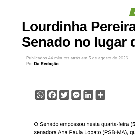
Lourdinha Pereir
Senado no lugar 
Publicados
44 minutos atrás
em
5 de agosto de 2026
Por
Da Redação
WhatsApp
Facebook
Twitter
Messenger
LinkedIn
Share
O Senado empossou nesta quarta-feira (5
senadora Ana Paula Lobato (PSB-MA), qu