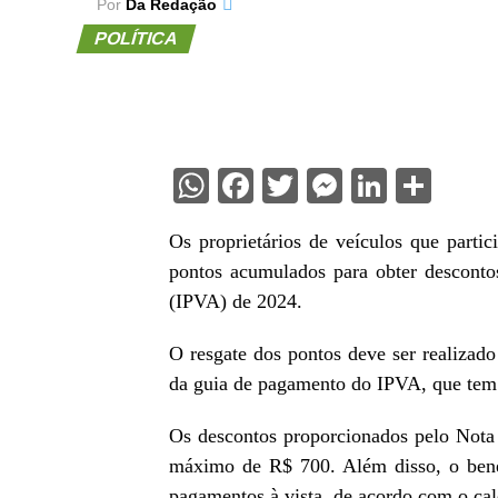
Por
Da Redação
POLÍTICA
WhatsApp
Facebook
Twitter
Messenge
Linked
Sha
Os proprietários de veículos que part
pontos acumulados para obter desconto
(IPVA) de 2024.
O resgate dos pontos deve ser realizado
da guia de pagamento do IPVA, que tem v
Os descontos proporcionados pelo Not
máximo de R$ 700. Além disso, o bene
pagamentos à vista, de acordo com o ca