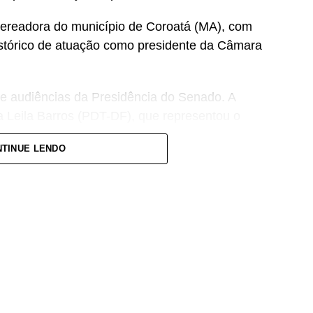
-vereadora do município de Coroatá (MA), com
istórico de atuação como presidente da Câmara
e audiências da Presidência do Senado. A
 Leila Barros (PDT-DF), que representou o
TINUE LENDO
urdinha prometeu atuação firme em defesa do
pios, da saúde e da educação. Também defendeu a
e do interior e a presença das mulheres em
responsabilidade. Sou de Coroatá e trago
fazer política perto das pessoas, ouvindo
lias que todos os dias procuram o poder público