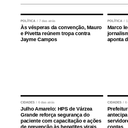
em busca de respostas — afirmou.
No Senado, o suplente assume temporariam
governador, secretário estadual, secretár
POLÍTICA
7 dias atrás
POLÍTICA
1
Às vésperas da convenção, Mauro
Marco le
diplomática temporária. Isso também ocorr
e Pivetta reúnem tropa contra
jornalism
médico por mais de 120 dias.
Jayme Campos
aponta 
Agência Senado (Reprodução autorizada 
Fonte:
Agência Senado
COMENTE ABAIXO:
CIDADES
6 dias atrás
CIDADES
6 
Julho Amarelo: HPS de Várzea
Prefeitu
Grande reforça segurança do
antecip
WhatsApp
Facebook
Twitter
Messenger
LinkedIn
Share
paciente com capacitação e ações
servidor
de prevenção às hepatites virais
contas