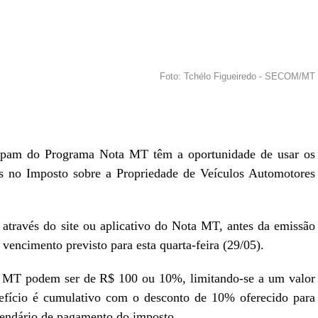
Foto: Tchélo Figueiredo - SECOM/MT
r
In
re
icipam do Programa Nota MT têm a oportunidade de usar os
s no Imposto sobre a Propriedade de Veículos Automotores
 através do site ou aplicativo do Nota MT, antes da emissão
encimento previsto para esta quarta-feira (29/05).
a MT podem ser de R$ 100 ou 10%, limitando-se a um valor
fício é cumulativo com o desconto de 10% oferecido para
lendário de pagamento do imposto.