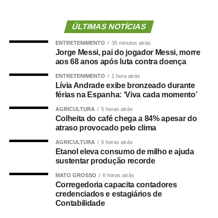
assim como para qualquer custeio ou investimento que
não seja relativo ao atendimento pré-hospitalar.
ÚLTIMAS NOTÍCIAS
ENTRETENIMENTO
35 minutos atrás
Com origem no
Projeto de Lei Complementar (PLP)
Jorge Messi, pai do jogador Messi, morre
18/2021
, de autoria do deputado Guilherme Derrite (PP-
aos 68 anos após luta contra doença
SP), a matéria foi
aprovada no Senado em julho
deste
ENTRETENIMENTO
1 hora atrás
ano, com parecer favorável do senador Nelsinho Trad
Lívia Andrade exibe bronzeado durante
(PSD-MS).
férias na Espanha: ‘Viva cada momento’
AGRICULTURA
5 horas atrás
Agência Senado (Reprodução autorizada mediante
Colheita do café chega a 84% apesar do
citação da Agência Senado)
atraso provocado pelo clima
AGRICULTURA
6 horas atrás
Fonte:
Agência Senado
Etanol eleva consumo de milho e ajuda
sustentar produção recorde
MATO GROSSO
6 horas atrás
Corregedoria capacita contadores
credenciados e estagiários de
COMENTE ABAIXO:
Contabilidade