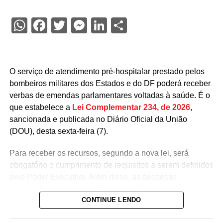
WhatsApp
Facebook
Twitter
Messenger
LinkedIn
Share
O serviço de atendimento pré-hospitalar prestado pelos
bombeiros militares dos Estados e do DF poderá receber
verbas de emendas parlamentares voltadas à saúde. É o
que estabelece a
Lei Complementar 234, de 2026
,
sancionada e publicada no Diário Oficial da União
(DOU), desta sexta-feira (7).
Para receber os recursos, segundo a nova lei, será
obrigatório o cumprimento de requisitos a serem definidos
pelo Poder Executivo. Além disso, as despesas
precisarão ser aprovadas pelo Ministério da Saúde.
CONTINUE LENDO
A lei proíbe o uso dessas emendas para pagamento de
salários ou de aposentadorias de bombeiros militares,