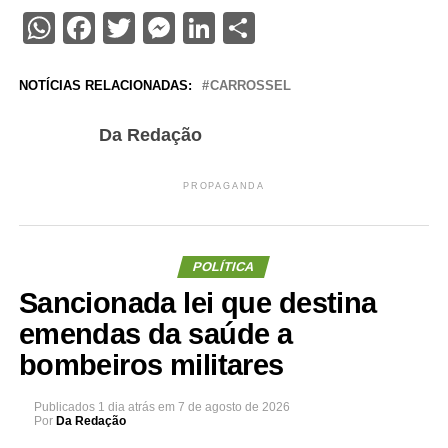
WhatsApp
Facebook
Twitter
Messenger
LinkedIn
Share
NOTÍCIAS RELACIONADAS:
CARROSSEL
Da Redação
PROPAGANDA
POLÍTICA
Sancionada lei que destina
emendas da saúde a
bombeiros militares
Publicados
1 dia atrás
em
7 de agosto de 2026
Por
Da Redação