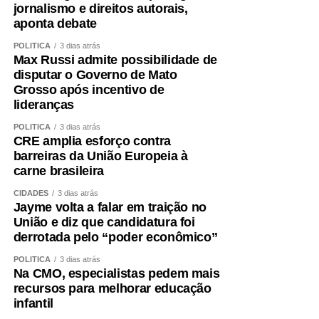
jornalismo e direitos autorais,
aponta debate
POLÍTICA
3 dias atrás
Max Russi admite possibilidade de
disputar o Governo de Mato
Grosso após incentivo de
lideranças
POLÍTICA
3 dias atrás
CRE amplia esforço contra
barreiras da União Europeia à
carne brasileira
CIDADES
3 dias atrás
Jayme volta a falar em traição no
União e diz que candidatura foi
derrotada pelo “poder econômico”
POLÍTICA
3 dias atrás
Na CMO, especialistas pedem mais
recursos para melhorar educação
infantil