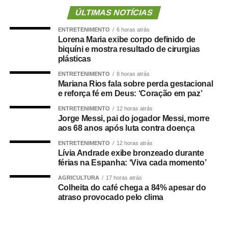
não seja relativo ao atendimento pré-hospitalar.
ÚLTIMAS NOTÍCIAS
ENTRETENIMENTO
6 horas atrás
Com origem no
Projeto de Lei Complementar (PLP)
Lorena Maria exibe corpo definido de
18/2021
, de autoria do deputado Guilherme Derrite (PP-
biquíni e mostra resultado de cirurgias
SP), a matéria foi
aprovada no Senado em julho
deste
plásticas
ano, com parecer favorável do senador Nelsinho Trad
ENTRETENIMENTO
8 horas atrás
(PSD-MS).
Mariana Rios fala sobre perda gestacional
e reforça fé em Deus: ‘Coração em paz’
Agência Senado (Reprodução autorizada mediante
ENTRETENIMENTO
12 horas atrás
citação da Agência Senado)
Jorge Messi, pai do jogador Messi, morre
aos 68 anos após luta contra doença
Fonte:
Agência Senado
ENTRETENIMENTO
12 horas atrás
Lívia Andrade exibe bronzeado durante
férias na Espanha: ‘Viva cada momento’
AGRICULTURA
17 horas atrás
Colheita do café chega a 84% apesar do
COMENTE ABAIXO:
atraso provocado pelo clima