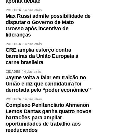
aponta debate
POLÍTICA
4 dias atrás
Max Russi admite possibilidade de
disputar o Governo de Mato
Grosso após incentivo de
lideranças
POLÍTICA
4 dias atrás
CRE amplia esforço contra
barreiras da União Europeia à
carne brasileira
CIDADES
4 dias atrás
Jayme volta a falar em traição no
União e diz que candidatura foi
derrotada pelo “poder econômico”
POLÍTICA
4 dias atrás
Complexo Penitenciário Ahmenon
Lemos Dantas ganha quatro novos
barracões para ampliar
oportunidades de trabalho aos
reeducandos