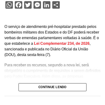
WhatsApp
Facebook
Twitter
Messenger
LinkedIn
Share
O serviço de atendimento pré-hospitalar prestado pelos
bombeiros militares dos Estados e do DF poderá receber
verbas de emendas parlamentares voltadas à saúde. É o
que estabelece a
Lei Complementar 234, de 2026
,
sancionada e publicada no Diário Oficial da União
(DOU), desta sexta-feira (7).
Para receber os recursos, segundo a nova lei, será
obrigatório o cumprimento de requisitos a serem definidos
pelo Poder Executivo. Além disso, as despesas
precisarão ser aprovadas pelo Ministério da Saúde.
CONTINUE LENDO
A lei proíbe o uso dessas emendas para pagamento de
salários ou de aposentadorias de bombeiros militares,
assim como para qualquer custeio ou investimento que