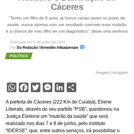
Cáceres
“Tenho um filho de 8 anos, já fomos várias vezes no posto de
saúde, nunca saímos com um resultado concreto esse mutirão
é a chance de meu filho ter um diagnóstico”, disse uma senhora
Publicado em
5 de junho de 2024
Por
Da Redação / Benedito Albuquerque
POLÍTICA
Imagem Instagram
WhatsApp
Facebook
Twitter
Messenger
LinkedIn
Share
A prefeita de Cáceres (222 Km de Cuiabá), Eliene
Liberato, através do seu partido “PSB”, questionou na
Justiça Eleitoral um “mutirão da saúde” que será
realizado nos dias 7 e 8 de junho, pelo instituto
“IDERSE”, que, entre outros serviços, irá possibilitar o