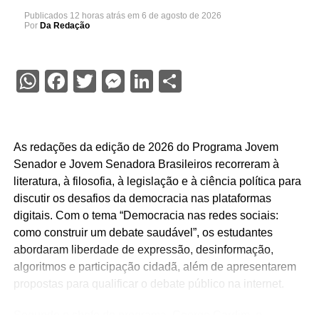
Publicados
12 horas atrás
em
6 de agosto de 2026
Por
Da Redação
WhatsApp
Facebook
Twitter
Messenger
LinkedIn
Share
As redações da edição de 2026 do Programa Jovem
Senador e Jovem Senadora Brasileiros recorreram à
literatura, à filosofia, à legislação e à ciência política para
discutir os desafios da democracia nas plataformas
digitais. Com o tema “Democracia nas redes sociais:
como construir um debate saudável”, os estudantes
abordaram liberdade de expressão, desinformação,
algoritmos e participação cidadã, além de apresentarem
propostas para qualificar o debate público na internet.
Segundo o chefe do programa, George Cardim, o