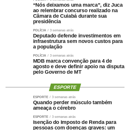
“Nós deixamos uma marca”, diz Juca
também compara as redes sociais à Ágora de Atenas,
ao relembrar concurso realizado na
espaço da Grécia Antiga associado ao debate público e à
Câmara de Cuiabá durante sua
democracia.
presidência
POLÍCIA
3 semanas atrás
Deputado defende investimentos em
infraestrutura sem novos custos para
Além de identificar os desafios das redes sociais, os
a população
estudantes apresentaram propostas para fortalecer a
POLÍCIA
3 semanas atrás
democracia digital. Entre as sugestões mais recorrentes
MDB marca convenção para 4 de
estão a ampliação da educação midiática e do letramento
agosto e deve definir apoio na disputa
pelo Governo de MT
digital nas escolas, o incentivo ao pensamento crítico, a
transparência dos algoritmos das plataformas digitais e
medidas para enfrentar a desinformação.
ESPORTE
ESPORTE
3 semanas atrás
A comissão julgadora avaliou as 81 redações finalistas
Quando perder músculo também
encaminhadas pelas secretarias estaduais de educação.
ameaça o cérebro
Os 27 estudantes selecionados, um de cada unidade da
ESPORTE
3 semanas atrás
Federação, participarão da Semana de Vivência
Isenção do Imposto de Renda para
Legislativa no Senado, entre os dias 17 e 21 de agosto.
pessoas com doenças graves: um