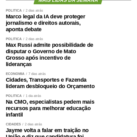
MAIS LIDAS DA SEMANA
transformando esse repertório em argumentos
POLÍTICA
2 dias atrás
consistentes e propostas viáveis para os desafios do
Marco legal da IA deve proteger
presente — disse.
jornalismo e direitos autorais,
aponta debate
Veja aqui as redações vencedoras de 2026
POLÍTICA
2 dias atrás
Max Russi admite possibilidade de
Conheça os finalistas dos estados e do DF em 2026
disputar o Governo de Mato
Grosso após incentivo de
Agência Senado (Reprodução autorizada mediante
lideranças
citação da Agência Senado)
ECONOMIA
7 dias atrás
Cidades, Transportes e Fazenda
Fonte:
Agência Senado
lideram desbloqueio do Orçamento
POLÍTICA
1 dia atrás
Na CMO, especialistas pedem mais
recursos para melhorar educação
infantil
COMENTE ABAIXO:
CIDADES
2 dias atrás
Jayme volta a falar em traição no
WhatsApp
Facebook
Twitter
Messenger
LinkedIn
Share
União e diz que candidatura foi