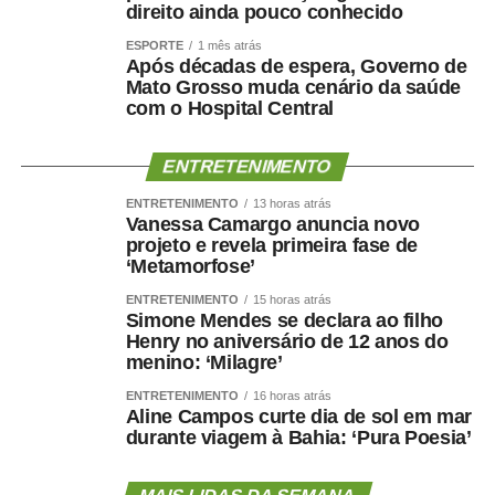
direito ainda pouco conhecido
As redações foram analisadas com base em critérios
adaptados do modelo de correção do Exame Nacional do
ESPORTE
1 mês atrás
Após décadas de espera, Governo de
Ensino Médio (Enem), considerando aspectos como
Mato Grosso muda cenário da saúde
compreensão do tema, argumentação, organização
com o Hospital Central
textual e proposta de intervenção.
ENTRETENIMENTO
Para a diretora da Secretaria de Comunicação Social do
Senado, Glauciene Lara, o programa estimula a formação
ENTRETENIMENTO
13 horas atrás
Vanessa Camargo anuncia novo
cidadã ao incentivar os estudantes a refletirem sobre
projeto e revela primeira fase de
temas de interesse público.
‘Metamorfose’
— O Programa Jovem Senador e Jovem Senadora
ENTRETENIMENTO
15 horas atrás
Simone Mendes se declara ao filho
Brasileiros reafirma seu compromisso com a formação
Henry no aniversário de 12 anos do
cidadã ao estimular estudantes de todo o país a refletir
menino: ‘Milagre’
sobre temas essenciais para a democracia. As redações
ENTRETENIMENTO
16 horas atrás
finalistas revelam uma geração curiosa, crítica e
Aline Campos curte dia de sol em mar
preparada para participar do debate público. São jovens
durante viagem à Bahia: ‘Pura Poesia’
que pesquisam, confrontam diferentes perspectivas,
dialogam com autores clássicos e contemporâneos,