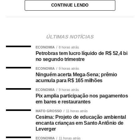
CONTINUE LENDO
concurso estimulou estudantes e escolas a refletirem
sobre temas relacionados à democracia e ao uso
responsável das redes sociais.
— Em um ano de eleições gerais, a expressiva
ÚLTIMAS NOTÍCIAS
participação dos estudantes demonstra o interesse das
ECONOMIA
8 horas atrás
novas gerações em refletir sobre o fortalecimento da
Petrobras tem lucro líquido de R$ 52,4 bi
democracia e a construção de um ambiente digital mais
no segundo trimestre
responsável, plural e respeitoso — afirmou.
ECONOMIA
9 horas atrás
Ninguém acerta Mega-Sena; prêmio
Uma das redações selecionadas foi a de Yasmin da Silva
acumula para R$ 165 milhões
Freitas, representante do Acre, que comparou as redes
ECONOMIA
9 horas atrás
sociais a um jardim em que “cada publicação seria uma
Pix amplia participação nos pagamentos
semente lançada ao vento — capaz de florescer em
em bares e restaurantes
consciência ou se perder na intolerância”. A metáfora foi
MATO GROSSO
11 horas atrás
utilizada para refletir sobre o alcance das manifestações
Cesima: Projeto de educação ambiental
encanta crianças em Santo Antônio de
na internet e a responsabilidade dos usuários na
Leverger
construção do debate público.
ECONOMIA
11 horas atrás