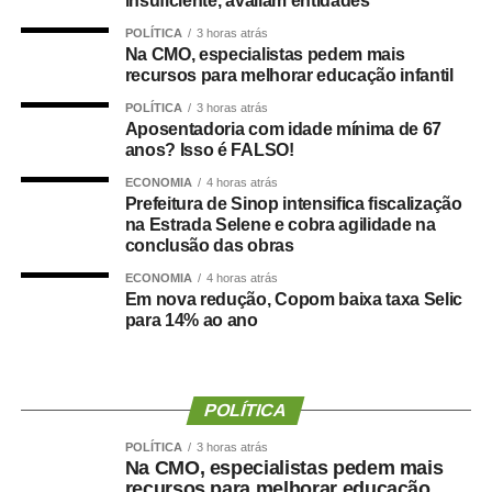
insuficiente, avaliam entidades
também é professor, afirmou que a qualidade da
POLÍTICA
3 horas atrás
educação infantil passa pela discussão de vários temas,
Na CMO, especialistas pedem mais
como piso salarial dos docentes, concurso público,
recursos para melhorar educação infantil
formação de profissionais e estrutura de escolas e
POLÍTICA
3 horas atrás
creches.
Aposentadoria com idade mínima de 67
anos? Isso é FALSO!
Giannazi manifestou preocupação com a transferência de
ECONOMIA
4 horas atrás
recursos públicos para organizações sociais, o que
Prefeitura de Sinop intensifica fiscalização
promoveria uma “terceirização da educação”. Segundo o
na Estrada Selene e cobra agilidade na
conclusão das obras
deputado, o dinheiro público precisa ser investido pelos
governos de forma eficiente e direta nas creches e
ECONOMIA
4 horas atrás
Em nova redução, Copom baixa taxa Selic
escolas públicas.
para 14% ao ano
— Defendemos uma educação pública gratuita e de
qualidade, da creche à pós-graduação ­— declarou o
deputado.
POLÍTICA
Na visão do professor Fábio Hoffmann Pereira,
POLÍTICA
3 horas atrás
Na CMO, especialistas pedem mais
pesquisador da Universidade Federal de Alagoas (Ufal) e
recursos para melhorar educação