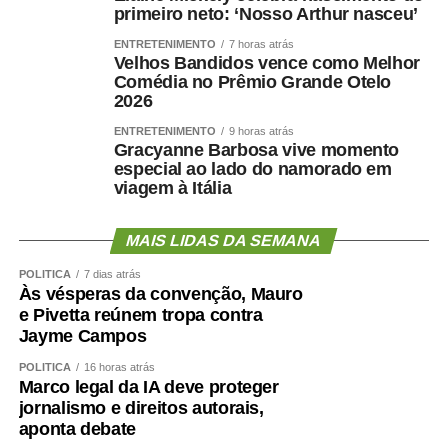
da educação de dentro do arcabouço fiscal — registrou
primeiro neto: ‘Nosso Arthur nasceu’
Adriana.
ENTRETENIMENTO
7 horas atrás
Velhos Bandidos vence como Melhor
A advogada Marina Fragata Chicaro, representante da
Comédia no Prêmio Grande Otelo
Fundação Maria Cecília Souto Vidigal, ressaltou a
2026
importância do investimento na educação infantil como
ENTRETENIMENTO
9 horas atrás
estratégia de construção do futuro de país. Ela lembrou
Gracyanne Barbosa vive momento
que, conforme amparo constitucional e legal, a criança
especial ao lado do namorado em
viagem à Itália
deve ser vista como prioridade absoluta. Assim, ponderou
a advogada, é preciso direcionar os recursos
orçamentários de forma mais “qualitativa e equitativa”.
MAIS LIDAS DA SEMANA
POLÍTICA
7 dias atrás
— Há muito a fazer, mas temos avanços. E boa parte
Às vésperas da convenção, Mauro
deles têm a ver com os incentivos que o Orçamento tem
e Pivetta reúnem tropa contra
feito — registrou Marina Chicaro.
Jayme Campos
POLÍTICA
16 horas atrás
Diretor de Monitoramento, Avaliação e Manutenção da
Marco legal da IA deve proteger
Educação Básica do Ministério da Educação, Valdoir
jornalismo e direitos autorais,
Pedro Wathier reconheceu que a questão das creches e
aponta debate
da educação infantil é um desafio para o país, desde a