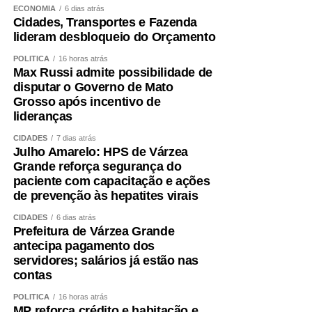
ECONOMIA
6 dias atrás
quantidade e a localização das creches até a qualidade
Cidades, Transportes e Fazenda
do ensino ofertado para as crianças.
lideram desbloqueio do Orçamento
POLÍTICA
16 horas atrás
Wathier afirmou que o Fundeb tem tido um crescimento
Max Russi admite possibilidade de
de 4% acima da inflação nos últimos anos — o que,
disputar o Governo de Mato
segundo ele, representaria uma evolução expressiva dos
Grosso após incentivo de
valores direcionados à educação no Orçamento.
lideranças
CIDADES
7 dias atrás
Controle
Julho Amarelo: HPS de Várzea
Grande reforça segurança do
De acordo com o diretor de Controle Externo da
paciente com capacitação e ações
Educação do Tribunal de Contas da União (TCU), Paulo
de prevenção às hepatites virais
Malheiros da Franca Junior, houve um crescimento
CIDADES
6 dias atrás
significativo da educação dentro do Orçamento federal,
Prefeitura de Várzea Grande
por conta de novas modalidades de financiamento.
antecipa pagamento dos
servidores; salários já estão nas
O diretor ressaltou que o controle externo contribui para a
contas
qualidade do gasto público e pediu respaldo legal para
POLÍTICA
16 horas atrás
que esse tipo de fiscalização sobre os recursos da
MP reforça crédito e habitação e