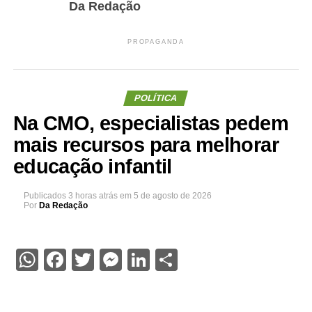
Da Redação
PROPAGANDA
POLÍTICA
Na CMO, especialistas pedem
mais recursos para melhorar
educação infantil
Publicados
3 horas atrás
em
5 de agosto de 2026
Por
Da Redação
WhatsApp
Facebook
Twitter
Messenger
LinkedIn
Share