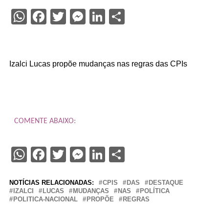
WhatsApp
Facebook
Twitter
Messenger
LinkedIn
Share
Izalci Lucas propõe mudanças nas regras das CPIs
COMENTE ABAIXO:
WhatsApp
Facebook
Twitter
Messenger
LinkedIn
Share
NOTÍCIAS RELACIONADAS:
CPIS
DAS
DESTAQUE
IZALCI
LUCAS
MUDANÇAS
NAS
POLÍTICA
POLITICA-NACIONAL
PROPÕE
REGRAS