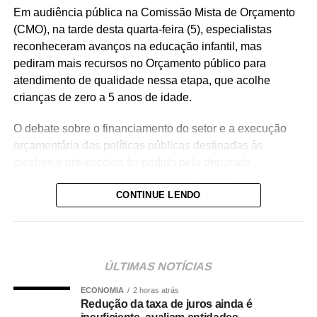
Em audiência pública na Comissão Mista de Orçamento
(CMO), na tarde desta quarta-feira (5), especialistas
reconheceram avanços na educação infantil, mas
pediram mais recursos no Orçamento público para
atendimento de qualidade nessa etapa, que acolhe
crianças de zero a 5 anos de idade.
O debate sobre o financiamento do setor e a execução
orçamentária das políticas públicas destinadas às
creches e pré-escolas foi pedido pela deputada
Professora Luciene Cavalcante (PSOL-SP).
CONTINUE LENDO
— Estamos aqui pensando e discutindo o Orçamento do
Brasil, e precisamos de mais recursos para a educação
infantil — declarou a deputada, defendendo mecanismos
de acompanhamento e rastreio dos recursos públicos
ÚLTIMAS NOTÍCIAS
para o setor.
ECONOMIA
2 horas atrás
Redução da taxa de juros ainda é
O deputado estadual Carlos Giannazi (PSOL-SP), que