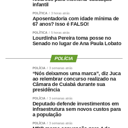
representante da Campanha Nacional pelo Direito à
infantil
Educação, o debate sobre o gasto público para uma
POLÍTICA
3 horas atrás
educação infantil de qualidade passa, necessariamente,
Aposentadoria com idade mínima de
pelo entendimento de que a educação é um direito social
67 anos? Isso é FALSO!
e um dever do estado.
POLÍTICA
5 horas atrás
Lourdinha Pereira toma posse no
— Pensar o financiamento de creches e da educação
Senado no lugar de Ana Paula Lobato
infantil é criar condições concretas para que o Estado
cumpra sua obrigação de implantar uma educação de
POLÍCIA
qualidade — disse o professor.
POLÍCIA
3 semanas atrás
“Nós deixamos uma marca”, diz Juca
A coordenadora do Movimento Somos Todas
ao relembrar concurso realizado na
Professoras, Berta Lúcia Souza Lima, disse que quem
Câmara de Cuiabá durante sua
presidência
atua “no chão da creche” sabe da necessidade de mais
recursos para a educação infantil. Segundo ela, o desafio
POLÍCIA
3 semanas atrás
do movimento é cobrar a implementação da
Deputado defende investimentos em
Lei 15.326,
infraestrutura sem novos custos para
de 2026
, que reconhece os professores da educação
a população
infantil como profissionais do magistério público.
POLÍCIA
3 semanas atrás