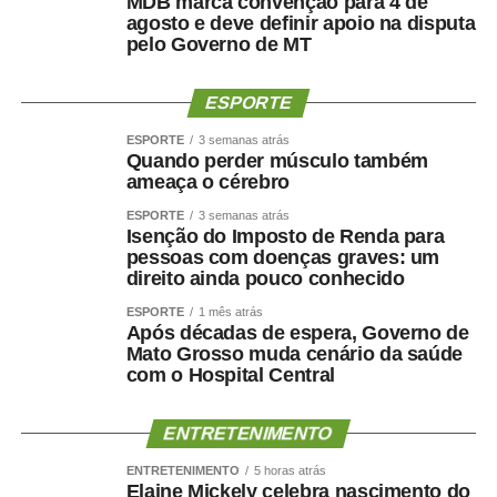
MDB marca convenção para 4 de
— A educação infantil é a que precisa de mais recursos,
agosto e deve definir apoio na disputa
pois demanda mais profissionais, alimentação mais
pelo Governo de MT
saudável e materiais didáticos específicos. Estamos
trabalhando, fazendo nosso trabalho, formando cidadãos
ESPORTE
— argumentou.
ESPORTE
3 semanas atrás
Quando perder músculo também
Avanços
ameaça o cérebro
Para a presidente da Associação Nacional de Pesquisa
ESPORTE
3 semanas atrás
Isenção do Imposto de Renda para
em Financiamento da Educação (Fineduca), professora
pessoas com doenças graves: um
Adriana Dragone Silveira, a educação avançou muito no
direito ainda pouco conhecido
Brasil com o Fundo de Manutenção e Desenvolvimento
ESPORTE
1 mês atrás
da Educação Básica e de Valorização dos Profissionais
Após décadas de espera, Governo de
da Educação (Fundeb), criado em 2006. Ela apontou, no
Mato Grosso muda cenário da saúde
entanto, que é preciso discutir a ampliação do
com o Hospital Central
atendimento infantil e também pensar a qualidade do
gasto, sem as limitações impostas pelo teto de gastos.
ENTRETENIMENTO
— Fica aqui a defesa de que é preciso retirar os recursos
ENTRETENIMENTO
5 horas atrás
Elaine Mickely celebra nascimento do