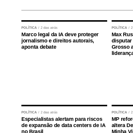
Com origem no
Projeto de Lei Complem
Guilherme Derrite (PP-SP), a matéria foi
parecer favorável do senador Nelsinho T
POLÍTICA
2 dias atrás
POLÍTICA
2
Marco legal da IA deve proteger
Max Russ
Agência Senado (Reprodução autorizada 
jornalismo e direitos autorais,
disputar
aponta debate
Grosso a
Fonte:
Agência Senado
lideranç
COMENTE ABAIXO:
WhatsApp
Facebook
Twitter
Messenger
LinkedIn
Share
POLÍTICA
2 dias atrás
POLÍTICA
2
Especialistas alertam para riscos
MP refor
de expansão de data centers de IA
altera D
no Brasil
Minha V