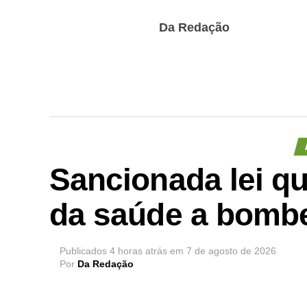
Da Redação
Sancionada lei q
da saúde a bombe
Publicados
4 horas atrás
em
7 de agosto de 2026
Por
Da Redação