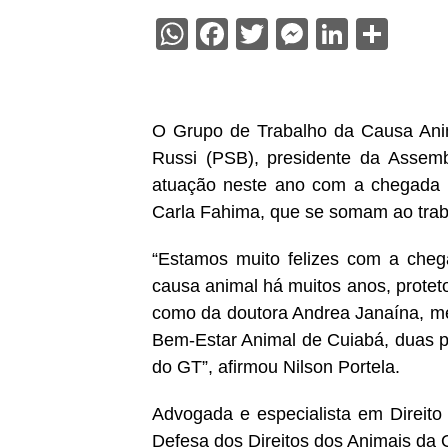
WhatsApp
Facebook
Twitter
Messenge
Linked
Sha
O Grupo de Trabalho da Causa Anima
Russi (PSB), presidente da Assemb
atuação neste ano com a chegada 
Carla Fahima, que se somam ao traba
“Estamos muito felizes com a chega
causa animal há muitos anos, proteto
como da doutora Andrea Janaína, médi
Bem-Estar Animal de Cuiabá, duas pr
do GT”, afirmou Nilson Portela.
Advogada e especialista em Direito
Defesa dos Direitos dos Animais da