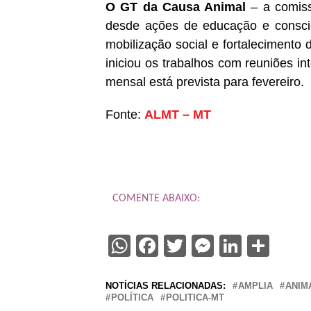
O GT da Causa Animal
– a comis
desde ações de educação e conscie
mobilização social e fortalecimento
iniciou os trabalhos com reuniões in
mensal está prevista para fevereiro.
Fonte:
ALMT – MT
COMENTE ABAIXO:
WhatsApp
Facebook
Twitter
Messenge
Linked
Sha
NOTÍCIAS RELACIONADAS:
AMPLIA
ANIM
POLÍTICA
POLITICA-MT