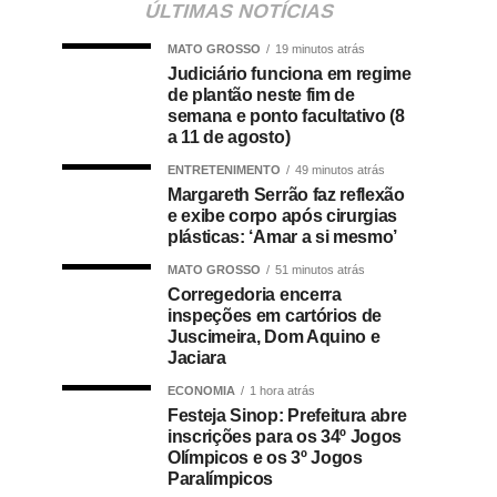
ÚLTIMAS NOTÍCIAS
MATO GROSSO
19 minutos atrás
Judiciário funciona em regime
de plantão neste fim de
semana e ponto facultativo (8
a 11 de agosto)
ENTRETENIMENTO
49 minutos atrás
Margareth Serrão faz reflexão
e exibe corpo após cirurgias
plásticas: ‘Amar a si mesmo’
MATO GROSSO
51 minutos atrás
Corregedoria encerra
inspeções em cartórios de
Juscimeira, Dom Aquino e
Jaciara
ECONOMIA
1 hora atrás
Festeja Sinop: Prefeitura abre
inscrições para os 34º Jogos
Olímpicos e os 3º Jogos
Paralímpicos