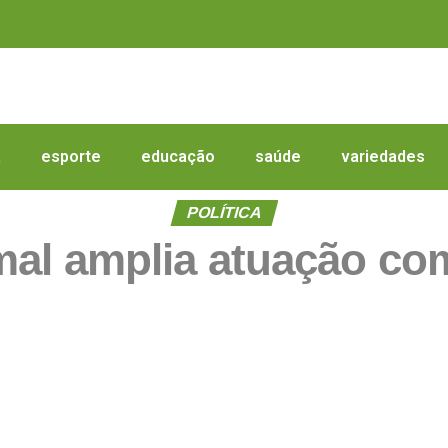
a
esporte
educação
saúde
variedades
POLÍTICA
mal amplia atuação c