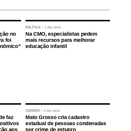
POLÍTICA
2 dias atrás
ição no
Na CMO, especialistas pedem
a foi
mais recursos para melhorar
onômico”
educação infantil
CIDADES
2 dias atrás
de faz
Mato Grosso cria cadastro
positivos
estadual de pessoas condenadas
ção aos
por crime de estupro