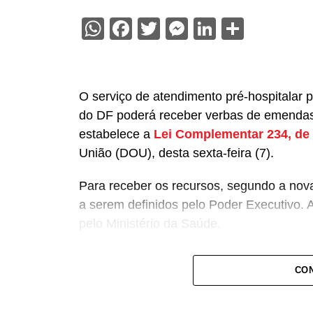
WhatsApp
Facebook
Twitter
Messenger
LinkedIn
Share
O serviço de atendimento pré-hospitalar 
do DF poderá receber verbas de emendas
estabelece a
Lei Complementar 234, de
União (DOU), desta sexta-feira (7).
Para receber os recursos, segundo a nova 
a serem definidos pelo Poder Executivo. 
pelo Ministério da Saúde.
A lei proíbe o uso dessas emendas para 
CON
bombeiros militares, assim como para qua
relativo ao atendimento pré-hospitalar.