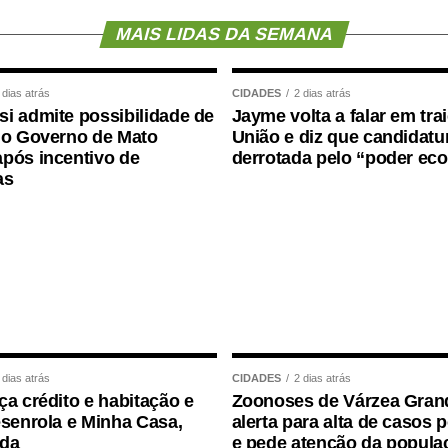
entar (PLP) 18/2021
, de autoria do deputado
MAIS LIDAS DA SEMANA
aprovada no Senado em julho
deste ano, com
rad (PSD-MS).
 dias atrás
CIDADES
2 dias atrás
i admite possibilidade de
Jayme volta a falar em tra
mediante citação da Agência Senado)
 o Governo de Mato
União e diz que candidatur
pós incentivo de
derrotada pelo “poder ec
as
 dias atrás
CIDADES
2 dias atrás
ça crédito e habitação e
Zoonoses de Várzea Gran
esenrola e Minha Casa,
alerta para alta de casos 
ida
e pede atenção da popula