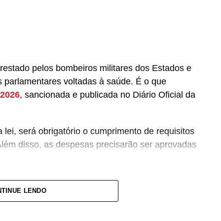
prestado pelos bombeiros militares dos Estados e
 parlamentares voltadas à saúde. É o que
 2026
, sancionada e publicada no Diário Oficial da
lei, será obrigatório o cumprimento de requisitos
Além disso, as despesas precisarão ser aprovadas
pagamento de salários ou de aposentadorias de
TINUE LENDO
lquer custeio ou investimento que não seja