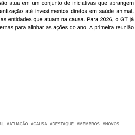
são atua em um conjunto de iniciativas que abrangem
ntização até investimentos diretos em saúde animal,
 das entidades que atuam na causa. Para 2026, o GT já
ternas para alinhar as ações do ano. A primeira reunião
r
In
re
AL
ATUAÇÃO
CAUSA
DESTAQUE
MEMBROS
NOVOS