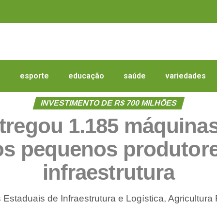
a
esporte
educação
saúde
variedades
INVESTIMENTO DE R$ 700 MILHÕES
tregou 1.185 máquinas
os pequenos produtor
infraestrutura
s Estaduais de Infraestrutura e Logística, Agricultu