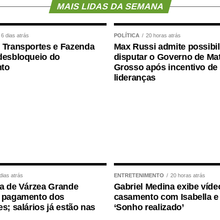
MAIS LIDAS DA SEMANA
 discussão de vários temas, como piso salarial
de profissionais e estrutura de escolas e creches.
6 dias atrás
POLÍTICA
20 horas atrás
 Transportes e Fazenda
Max Russi admite possibi
ransferência de recursos públicos para
desbloqueio do
disputar o Governo de Ma
uma “terceirização da educação”. Segundo o
to
Grosso após incentivo de
nvestido pelos governos de forma eficiente e direta
lideranças
ita e de qualidade, da creche à pós-graduação ­
reira, pesquisador da Universidade Federal de
nha Nacional pelo Direito à Educação, o debate
infantil de qualidade passa, necessariamente,
dias atrás
ENTRETENIMENTO
20 horas atrás
ra de Várzea Grande
Gabriel Medina exibe víde
 direito social e um dever do estado.
a pagamento dos
casamento com Isabella e 
es; salários já estão nas
‘Sonho realizado’
 educação infantil é criar condições concretas