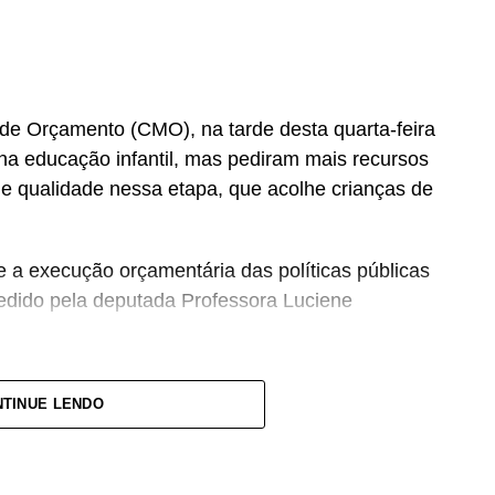
de Orçamento (CMO), na tarde desta quarta-feira
na educação infantil, mas pediram mais recursos
e qualidade nessa etapa, que acolhe crianças de
e a execução orçamentária das políticas públicas
pedido pela deputada Professora Luciene
Orçamento do Brasil, e precisamos de mais
TINUE LENDO
larou a deputada, defendendo mecanismos de
públicos para o setor.
OL-SP), que também é professor, afirmou que a