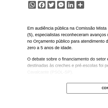
WhatsApp
Facebook
Twitter
Messenger
LinkedIn
Share
Em audiência pública na Comissão Mista 
(5), especialistas reconheceram avanços 
no Orçamento público para atendimento d
zero a 5 anos de idade.
O debate sobre o financiamento do setor 
destinadas às creches e pré-escolas foi 
Cavalcante (PSOL-SP).
— Estamos aqui pensando e discutindo o 
CON
recursos para a educação infantil — dec
acompanhamento e rastreio dos recursos 
O deputado estadual Carlos Giannazi (PS