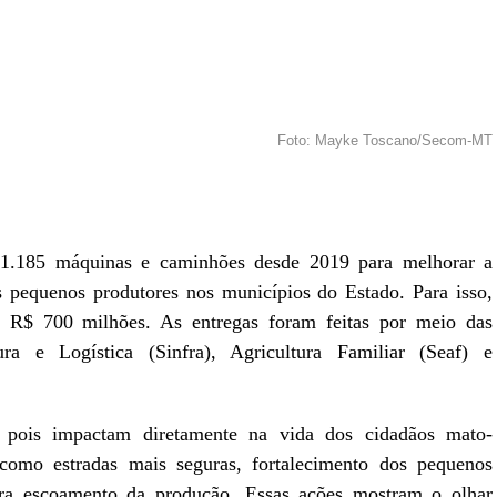
Foto: Mayke Toscano/Secom-MT
r
In
re
1.185 máquinas e caminhões desde 2019 para melhorar a
 os pequenos produtores nos municípios do Estado. Para isso,
e R$ 700 milhões. As entregas foram feitas por meio das
ura e Logística (Sinfra), Agricultura Familiar (Seaf) e
, pois impactam diretamente na vida dos cidadãos mato-
 como estradas mais seguras, fortalecimento dos pequenos
para escoamento da produção. Essas ações mostram o olhar