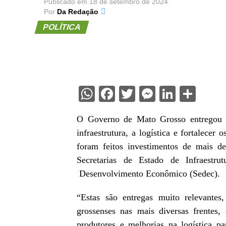
Publicado em
18 de setembro de 2024
Por
Da Redação
POLÍTICA
WhatsApp
Facebook
Twitter
Messenge
Linked
Sha
O Governo de Mato Grosso entregou 
infraestrutura, a logística e fortalecer
foram feitos investimentos de mais d
Secretarias de Estado de Infraestrut
Desenvolvimento Econômico (Sedec).
“Estas são entregas muito relevantes
grossenses nas mais diversas frentes,
produtores e melhorias na logística 