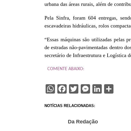
urbana das áreas rurais, além de contr
Pela Sinfra, foram 604 entregas, send
escavadeiras hidráulicas, rolos compact
“Essas máquinas são utilizadas pelas pr
de estradas não-pavimentadas dentro dos
secretário de Infraestrutura e Logística
COMENTE ABAIXO:
WhatsApp
Facebook
Twitter
Messenge
Linked
Sha
NOTÍCIAS RELACIONADAS:
Da Redação