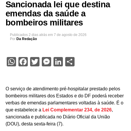
Sancionada lei que destina
emendas da saúde a
bombeiros militares
Publicados
2 dias atrás
em
7 de agosto de 2026
Por
Da Redação
WhatsApp
Facebook
Twitter
Messenger
LinkedIn
Share
O serviço de atendimento pré-hospitalar prestado pelos
bombeiros militares dos Estados e do DF poderá receber
verbas de emendas parlamentares voltadas à saúde. É o
que estabelece a
Lei Complementar 234, de 2026
,
sancionada e publicada no Diário Oficial da União
(DOU), desta sexta-feira (7).