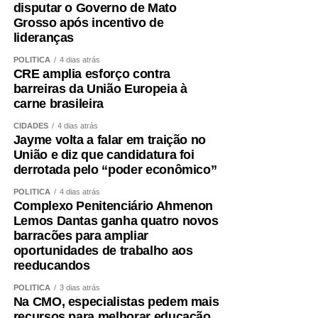
disputar o Governo de Mato
Grosso após incentivo de
lideranças
POLÍTICA
4 dias atrás
CRE amplia esforço contra
barreiras da União Europeia à
carne brasileira
CIDADES
4 dias atrás
Jayme volta a falar em traição no
União e diz que candidatura foi
derrotada pelo “poder econômico”
POLÍTICA
4 dias atrás
Complexo Penitenciário Ahmenon
Lemos Dantas ganha quatro novos
barracões para ampliar
oportunidades de trabalho aos
reeducandos
POLÍTICA
3 dias atrás
Na CMO, especialistas pedem mais
recursos para melhorar educação