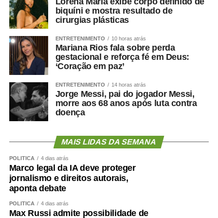
Lorena Maria exibe corpo definido de
biquíni e mostra resultado de
cirurgias plásticas
ENTRETENIMENTO
10 horas atrás
Mariana Rios fala sobre perda
gestacional e reforça fé em Deus:
‘Coração em paz’
ENTRETENIMENTO
14 horas atrás
Jorge Messi, pai do jogador Messi,
morre aos 68 anos após luta contra
doença
MAIS LIDAS DA SEMANA
POLÍTICA
4 dias atrás
Marco legal da IA deve proteger
jornalismo e direitos autorais,
aponta debate
POLÍTICA
4 dias atrás
Max Russi admite possibilidade de