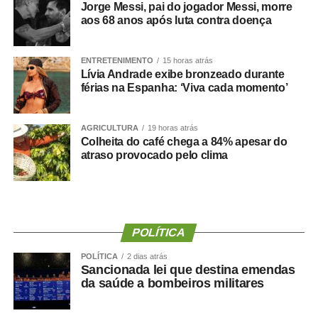
Jorge Messi, pai do jogador Messi, morre
Fonte:
Agência Senado
aos 68 anos após luta contra doença
ENTRETENIMENTO
15 horas atrás
Lívia Andrade exibe bronzeado durante
férias na Espanha: ‘Viva cada momento’
COMENTE ABAIXO:
WhatsApp
Facebook
AGRICULTURA
Twitter
Messenger
19 horas atrás
LinkedIn
Share
Colheita do café chega a 84% apesar do
atraso provocado pelo clima
POLÍTICA
POLÍTICA
2 dias atrás
Sancionada lei que destina emendas
da saúde a bombeiros militares