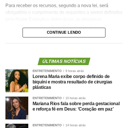
Para receber os recursos, segundo a nova lei, será
obrigatório o cumprimento de requisitos a serem definidos
pelo Poder Executivo. Além disso, as despesas
precisarão ser aprovadas pelo Ministério da Saúde.
CONTINUE LENDO
A lei proíbe o uso dessas emendas para pagamento de
salários ou de aposentadorias de bombeiros militares,
assim como para qualquer custeio ou investimento que
não seja relativo ao atendimento pré-hospitalar.
ÚLTIMAS NOTÍCIAS
ENTRETENIMENTO
9 horas atrás
Com origem no
Projeto de Lei Complementar (PLP)
Lorena Maria exibe corpo definido de
18/2021
, de autoria do deputado Guilherme Derrite (PP-
biquíni e mostra resultado de cirurgias
SP), a matéria foi
aprovada no Senado em julho
deste
plásticas
ano, com parecer favorável do senador Nelsinho Trad
ENTRETENIMENTO
10 horas atrás
(PSD-MS).
Mariana Rios fala sobre perda gestacional
e reforça fé em Deus: ‘Coração em paz’
Agência Senado (Reprodução autorizada mediante
citação da Agência Senado)
ENTRETENIMENTO
14 horas atrás