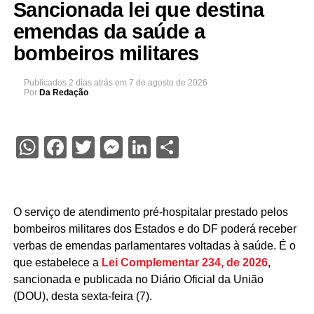
Sancionada lei que destina
emendas da saúde a
bombeiros militares
Publicados
2 dias atrás
em
7 de agosto de 2026
Por
Da Redação
WhatsApp
Facebook
Twitter
Messenger
LinkedIn
Share
O serviço de atendimento pré-hospitalar prestado pelos
bombeiros militares dos Estados e do DF poderá receber
verbas de emendas parlamentares voltadas à saúde. É o
que estabelece a
Lei Complementar 234, de 2026
,
sancionada e publicada no Diário Oficial da União
(DOU), desta sexta-feira (7).