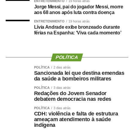
ENTRETENIMENTO
19 horas atrás
Fonte:
Agência Senado
Jorge Messi, pai do jogador Messi, morre
aos 68 anos após luta contra doença
ENTRETENIMENTO
19 horas atrás
Lívia Andrade exibe bronzeado durante
férias na Espanha: ‘Viva cada momento’
COMENTE ABAIXO:
WhatsApp
Facebook
Twitter
Messenger
LinkedIn
Share
POLÍTICA
POLÍTICA
2 dias atrás
Sancionada lei que destina emendas
da saúde a bombeiros militares
POLÍTICA
3 dias atrás
Redações do Jovem Senador
debatem democracia nas redes
POLÍTICA
3 dias atrás
CDH: violência e falta de estrutura
ameaçam atendimento à saúde
indígena