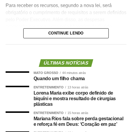
Para receber os recursos, segundo a nova lei, será
obrigatório o cumprimento de requisitos a serem definidos
pelo Poder Executivo. Além disso, as despesas
precisarão ser aprovadas pelo Ministério da Saúde.
CONTINUE LENDO
A lei proíbe o uso dessas emendas para pagamento de
salários ou de aposentadorias de bombeiros militares,
assim como para qualquer custeio ou investimento que
não seja relativo ao atendimento pré-hospitalar.
ÚLTIMAS NOTÍCIAS
MATO GROSSO
44 minutos atrás
Com origem no
Projeto de Lei Complementar (PLP)
Quando um filho chama
18/2021
, de autoria do deputado Guilherme Derrite (PP-
SP), a matéria foi
ENTRETENIMENTO
aprovada no Senado em julho
13 horas atrás
deste
Lorena Maria exibe corpo definido de
ano, com parecer favorável do senador Nelsinho Trad
biquíni e mostra resultado de cirurgias
(PSD-MS).
plásticas
ENTRETENIMENTO
15 horas atrás
Agência Senado (Reprodução autorizada mediante
Mariana Rios fala sobre perda gestacional
citação da Agência Senado)
e reforça fé em Deus: ‘Coração em paz’