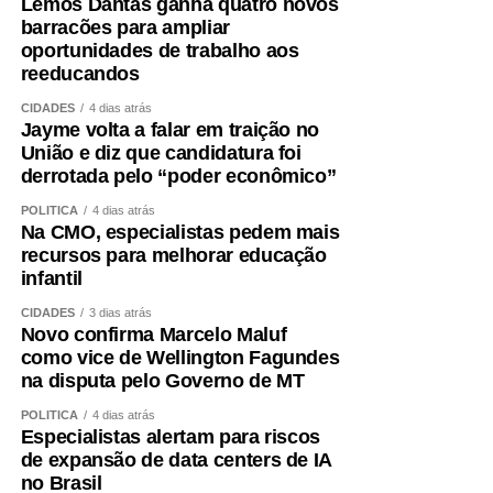
Lemos Dantas ganha quatro novos
barracões para ampliar
oportunidades de trabalho aos
reeducandos
CIDADES
4 dias atrás
Jayme volta a falar em traição no
União e diz que candidatura foi
derrotada pelo “poder econômico”
POLÍTICA
4 dias atrás
Na CMO, especialistas pedem mais
recursos para melhorar educação
infantil
CIDADES
3 dias atrás
Novo confirma Marcelo Maluf
como vice de Wellington Fagundes
na disputa pelo Governo de MT
POLÍTICA
4 dias atrás
Especialistas alertam para riscos
de expansão de data centers de IA
no Brasil