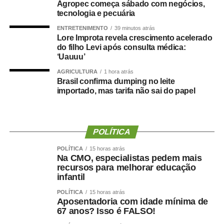
Agropec começa sábado com negócios,
Giannazi manifestou preocupação com a transferência de
tecnologia e pecuária
recursos públicos para organizações sociais, o que
ENTRETENIMENTO
39 minutos atrás
promoveria uma “terceirização da educação”. Segundo o
Lore Improta revela crescimento acelerado
do filho Levi após consulta médica:
deputado, o dinheiro público precisa ser investido pelos
‘Uauuu’
governos de forma eficiente e direta nas creches e
escolas públicas.
AGRICULTURA
1 hora atrás
Brasil confirma dumping no leite
importado, mas tarifa não sai do papel
— Defendemos uma educação pública gratuita e de
qualidade, da creche à pós-graduação ­— declarou o
deputado.
POLÍTICA
Na visão do professor Fábio Hoffmann Pereira,
POLÍTICA
15 horas atrás
pesquisador da Universidade Federal de Alagoas (Ufal) e
Na CMO, especialistas pedem mais
representante da Campanha Nacional pelo Direito à
recursos para melhorar educação
Educação, o debate sobre o gasto público para uma
infantil
educação infantil de qualidade passa, necessariamente,
POLÍTICA
15 horas atrás
pelo entendimento de que a educação é um direito social
Aposentadoria com idade mínima de
67 anos? Isso é FALSO!
e um dever do estado.