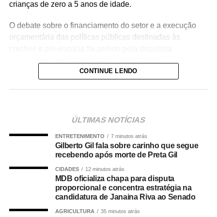
crianças de zero a 5 anos de idade.
O debate sobre o financiamento do setor e a execução
orçamentária das políticas públicas destinadas às
creches e pré-escolas foi pedido pela deputada
Professora Luciene Cavalcante (PSOL-SP).
CONTINUE LENDO
— Estamos aqui pensando e discutindo o Orçamento do
Brasil, e precisamos de mais recursos para a educação
infantil — declarou a deputada, defendendo mecanismos
de acompanhamento e rastreio dos recursos públicos
ÚLTIMAS NOTÍCIAS
para o setor.
ENTRETENIMENTO
7 minutos atrás
Gilberto Gil fala sobre carinho que segue
O deputado estadual Carlos Giannazi (PSOL-SP), que
recebendo após morte de Preta Gil
também é professor, afirmou que a qualidade da
CIDADES
12 minutos atrás
educação infantil passa pela discussão de vários temas,
MDB oficializa chapa para disputa
como piso salarial dos docentes, concurso público,
proporcional e concentra estratégia na
formação de profissionais e estrutura de escolas e
candidatura de Janaina Riva ao Senado
creches.
AGRICULTURA
35 minutos atrás