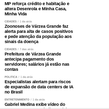
segundo ele, representaria uma evolução expressiva dos
MP reforça crédito e habitação e
valores direcionados à educação no Orçamento.
altera Desenrola e Minha Casa,
Minha Vida
Controle
CIDADES
1 dia atrás
Zoonoses de Várzea Grande faz
De acordo com o diretor de Controle Externo da
alerta para alta de casos positivos
Educação do Tribunal de Contas da União (TCU), Paulo
e pede atenção da população aos
sinais da doença
Malheiros da Franca Junior, houve um crescimento
significativo da educação dentro do Orçamento federal,
CIDADES
7 dias atrás
por conta de novas modalidades de financiamento.
Prefeitura de Várzea Grande
antecipa pagamento dos
O diretor ressaltou que o controle externo contribui para a
servidores; salários já estão nas
contas
qualidade do gasto público e pediu respaldo legal para
que esse tipo de fiscalização sobre os recursos da
POLÍTICA
1 dia atrás
educação seja ampliado. Ele também defendeu dar força
Especialistas alertam para riscos
de expansão de data centers de IA
de lei a critérios que já estão presentes em portarias,
no Brasil
como medidas de transparência e acesso público a
dados orçamentários.
ENTRETENIMENTO
1 dia atrás
Gabriel Medina exibe vídeo do