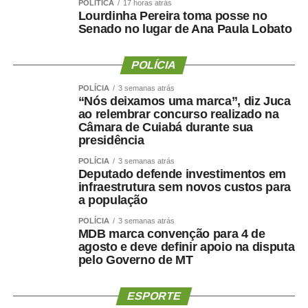
POLÍTICA
17 horas atrás
— Pensar o financiamento de creches e da educação
Lourdinha Pereira toma posse no
Senado no lugar de Ana Paula Lobato
infantil é criar condições concretas para que o Estado
cumpra sua obrigação de implantar uma educação de
qualidade — disse o professor.
POLÍCIA
POLÍCIA
3 semanas atrás
A coordenadora do Movimento Somos Todas
“Nós deixamos uma marca”, diz Juca
Professoras, Berta Lúcia Souza Lima, disse que quem
ao relembrar concurso realizado na
Câmara de Cuiabá durante sua
atua “no chão da creche” sabe da necessidade de mais
presidência
recursos para a educação infantil. Segundo ela, o desafio
do movimento é cobrar a implementação da
Lei 15.326,
POLÍCIA
3 semanas atrás
Deputado defende investimentos em
de 2026
, que reconhece os professores da educação
infraestrutura sem novos custos para
infantil como profissionais do magistério público.
a população
POLÍCIA
3 semanas atrás
— A educação infantil é a que precisa de mais recursos,
MDB marca convenção para 4 de
pois demanda mais profissionais, alimentação mais
agosto e deve definir apoio na disputa
saudável e materiais didáticos específicos. Estamos
pelo Governo de MT
trabalhando, fazendo nosso trabalho, formando cidadãos
— argumentou.
ESPORTE