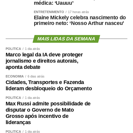
médica: ‘Uauuu’
estratégia de construção do futuro de país. Ela lembrou
que, conforme amparo constitucional e legal, a criança
ENTRETENIMENTO
17 horas atrás
Elaine Mickely celebra nascimento do
deve ser vista como prioridade absoluta. Assim, ponderou
primeiro neto: ‘Nosso Arthur nasceu’
a advogada, é preciso direcionar os recursos
orçamentários de forma mais “qualitativa e equitativa”.
MAIS LIDAS DA SEMANA
— Há muito a fazer, mas temos avanços. E boa parte
POLÍTICA
1 dia atrás
deles têm a ver com os incentivos que o Orçamento tem
Marco legal da IA deve proteger
feito — registrou Marina Chicaro.
jornalismo e direitos autorais,
aponta debate
Diretor de Monitoramento, Avaliação e Manutenção da
ECONOMIA
6 dias atrás
Educação Básica do Ministério da Educação, Valdoir
Cidades, Transportes e Fazenda
Pedro Wathier reconheceu que a questão das creches e
lideram desbloqueio do Orçamento
da educação infantil é um desafio para o país, desde a
POLÍTICA
1 dia atrás
quantidade e a localização das creches até a qualidade
Max Russi admite possibilidade de
do ensino ofertado para as crianças.
disputar o Governo de Mato
Grosso após incentivo de
Wathier afirmou que o Fundeb tem tido um crescimento
lideranças
de 4% acima da inflação nos últimos anos — o que,
POLÍTICA
1 dia atrás