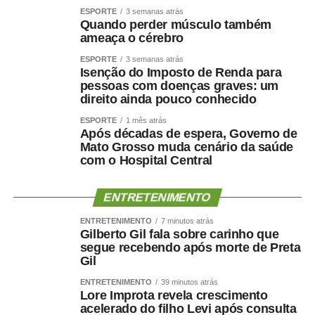
Avanços
ESPORTE
3 semanas atrás
Quando perder músculo também
ameaça o cérebro
Para a presidente da Associação Nacional de Pesquisa
em Financiamento da Educação (Fineduca), professora
ESPORTE
3 semanas atrás
Isenção do Imposto de Renda para
Adriana Dragone Silveira, a educação avançou muito no
pessoas com doenças graves: um
Brasil com o Fundo de Manutenção e Desenvolvimento
direito ainda pouco conhecido
da Educação Básica e de Valorização dos Profissionais
ESPORTE
1 mês atrás
da Educação (Fundeb), criado em 2006. Ela apontou, no
Após décadas de espera, Governo de
entanto, que é preciso discutir a ampliação do
Mato Grosso muda cenário da saúde
com o Hospital Central
atendimento infantil e também pensar a qualidade do
gasto, sem as limitações impostas pelo teto de gastos.
ENTRETENIMENTO
— Fica aqui a defesa de que é preciso retirar os recursos
ENTRETENIMENTO
7 minutos atrás
da educação de dentro do arcabouço fiscal — registrou
Gilberto Gil fala sobre carinho que
Adriana.
segue recebendo após morte de Preta
Gil
A advogada Marina Fragata Chicaro, representante da
ENTRETENIMENTO
39 minutos atrás
Fundação Maria Cecília Souto Vidigal, ressaltou a
Lore Improta revela crescimento
importância do investimento na educação infantil como
acelerado do filho Levi após consulta