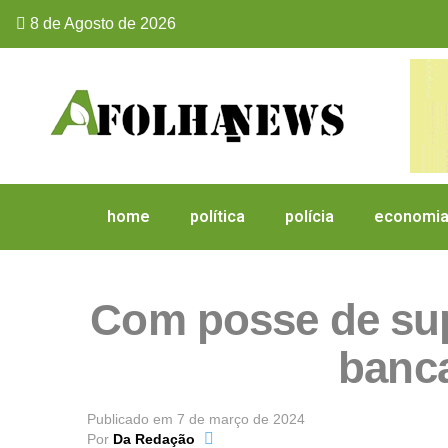
8 de Agosto de 2026
home
política
polícia
economi
Com posse de sup
banc
Publicado em
7 de março de 2024
Por
Da Redação