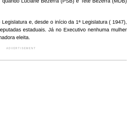
s, quando Luciane Bezerra (PSB) e Teté Bezerra (MDB)
Legislatura e, desde o início da 1ª Legislatura ( 1947),
deputadas estaduais. Já no Executivo nenhuma mulher
nadora eleita.
ADVERTISEMENT
r
In
re