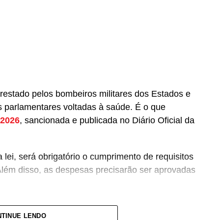
prestado pelos bombeiros militares dos Estados e
 parlamentares voltadas à saúde. É o que
 2026
, sancionada e publicada no Diário Oficial da
lei, será obrigatório o cumprimento de requisitos
Além disso, as despesas precisarão ser aprovadas
pagamento de salários ou de aposentadorias de
TINUE LENDO
lquer custeio ou investimento que não seja