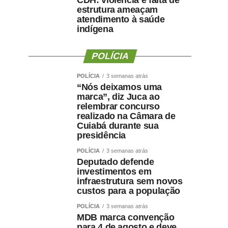
CDH: violência e falta de
estrutura ameaçam
atendimento à saúde
indígena
POLÍCIA
POLÍCIA
3 semanas atrás
“Nós deixamos uma
marca”, diz Juca ao
relembrar concurso
realizado na Câmara de
Cuiabá durante sua
presidência
POLÍCIA
3 semanas atrás
Deputado defende
investimentos em
infraestrutura sem novos
custos para a população
POLÍCIA
3 semanas atrás
MDB marca convenção
para 4 de agosto e deve