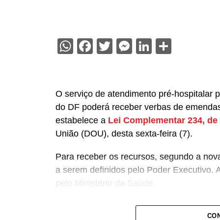
WhatsApp
Facebook
Twitter
Messenger
LinkedIn
Share
O serviço de atendimento pré-hospitalar 
do DF poderá receber verbas de emendas
estabelece a
Lei Complementar 234, de
União (DOU), desta sexta-feira (7).
Para receber os recursos, segundo a nova 
a serem definidos pelo Poder Executivo. 
pelo Ministério da Saúde.
A lei proíbe o uso dessas emendas para 
CON
bombeiros militares, assim como para qua