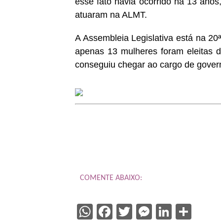
esse fato havia ocorrido há 13 ano
atuaram na ALMT.
A Assembleia Legislativa está na 20ª 
apenas 13 mulheres foram eleitas 
conseguiu chegar ao cargo de gover
COMENTE ABAIXO:
WhatsApp
Facebook
Twitter
Messenge
Linked
Sha