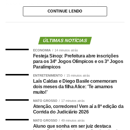
precisarão ser aprovadas pelo Ministério da Saúde.
CONTINUE LENDO
A lei proíbe o uso dessas emendas para pagamento de
salários ou de aposentadorias de bombeiros militares,
assim como para qualquer custeio ou investimento que
não seja relativo ao atendimento pré-hospitalar.
ÚLTIMAS NOTÍCIAS
ECONOMIA
14 minutos atrás
Com origem no
Projeto de Lei Complementar (PLP)
Festeja Sinop: Prefeitura abre inscrições
18/2021
, de autoria do deputado Guilherme Derrite (PP-
para os 34º Jogos Olímpicos e os 3º Jogos
SP), a matéria foi
aprovada no Senado em julho
deste
Paralímpicos
ano, com parecer favorável do senador Nelsinho Trad
ENTRETENIMENTO
15 minutos atrás
(PSD-MS).
Laís Caldas e Diego Basile comemoram
dois meses da filha Alice: ‘Te amamos
Agência Senado (Reprodução autorizada mediante
muito!’
citação da Agência Senado)
MATO GROSSO
17 minutos atrás
Atenção, corredores! Vem aí a 8ª edição da
Fonte:
Agência Senado
Corrida do Judiciário 2026
MATO GROSSO
49 minutos atrás
Aluno que sonha em ser juiz destaca