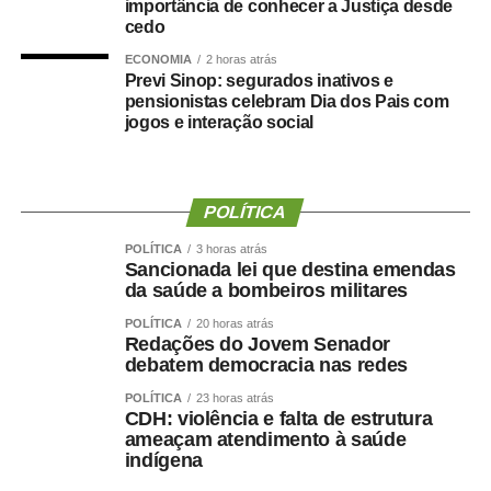
importância de conhecer a Justiça desde
cedo
COMENTE ABAIXO:
ECONOMIA
2 horas atrás
Previ Sinop: segurados inativos e
pensionistas celebram Dia dos Pais com
WhatsApp
Facebook
Twitter
Messenger
LinkedIn
Share
jogos e interação social
POLÍTICA
POLÍTICA
3 horas atrás
Sancionada lei que destina emendas
da saúde a bombeiros militares
POLÍTICA
20 horas atrás
Redações do Jovem Senador
debatem democracia nas redes
POLÍTICA
23 horas atrás
CDH: violência e falta de estrutura
ameaçam atendimento à saúde
indígena