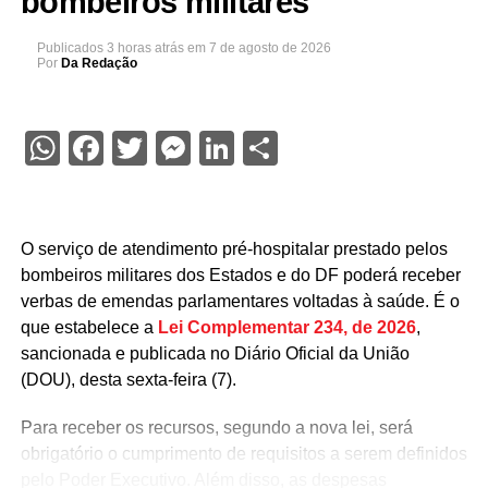
bombeiros militares
Publicados
3 horas atrás
em
7 de agosto de 2026
Por
Da Redação
WhatsApp
Facebook
Twitter
Messenger
LinkedIn
Share
O serviço de atendimento pré-hospitalar prestado pelos
bombeiros militares dos Estados e do DF poderá receber
verbas de emendas parlamentares voltadas à saúde. É o
que estabelece a
Lei Complementar 234, de 2026
,
sancionada e publicada no Diário Oficial da União
(DOU), desta sexta-feira (7).
Para receber os recursos, segundo a nova lei, será
obrigatório o cumprimento de requisitos a serem definidos
pelo Poder Executivo. Além disso, as despesas