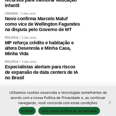
infantil
CIDADES
2 dias atrás
Novo confirma Marcelo Maluf
como vice de Wellington Fagundes
na disputa pelo Governo de MT
POLÍTICA
3 dias atrás
MP reforça crédito e habitação e
altera Desenrola e Minha Casa,
Minha Vida
POLÍTICA
3 dias atrás
Especialistas alertam para riscos
de expansão de data centers de IA
no Brasil
Utilizamos cookies essenciais e tecnologias semelhantes de
acordo com a nossa Política de Privacidade e, ao continuar
navegando, você concorda com estas condições.
Copyright © 2026 - Todos os direitos reservados ao
Aceitar
Leia nossa política de privacidade
portal Afolhanews