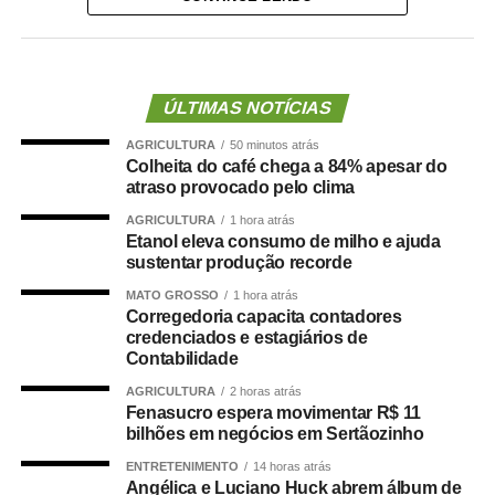
A lei proíbe o uso dessas emendas para pagamento de
salários ou de aposentadorias de bombeiros militares,
assim como para qualquer custeio ou investimento que
não seja relativo ao atendimento pré-hospitalar.
ÚLTIMAS NOTÍCIAS
AGRICULTURA
50 minutos atrás
Com origem no
Projeto de Lei Complementar (PLP)
Colheita do café chega a 84% apesar do
18/2021
, de autoria do deputado Guilherme Derrite (PP-
atraso provocado pelo clima
SP), a matéria foi
aprovada no Senado em julho
deste
AGRICULTURA
1 hora atrás
ano, com parecer favorável do senador Nelsinho Trad
Etanol eleva consumo de milho e ajuda
(PSD-MS).
sustentar produção recorde
MATO GROSSO
1 hora atrás
Agência Senado (Reprodução autorizada mediante
Corregedoria capacita contadores
citação da Agência Senado)
credenciados e estagiários de
Contabilidade
Fonte:
Agência Senado
AGRICULTURA
2 horas atrás
Fenasucro espera movimentar R$ 11
bilhões em negócios em Sertãozinho
ENTRETENIMENTO
14 horas atrás
Angélica e Luciano Huck abrem álbum de