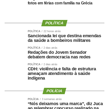
COMENTE ABAIXO:
fotos em férias com família na Grécia
WhatsApp
Facebook
Twitter
Messenger
LinkedIn
Share
POLÍTICA
POLÍTICA
22 horas atrás
Sancionada lei que destina emendas
da saúde a bombeiros militares
POLÍTICA
2 dias atrás
Redações do Jovem Senador
debatem democracia nas redes
POLÍTICA
2 dias atrás
CDH: violência e falta de estrutura
ameaçam atendimento à saúde
indígena
POLÍCIA
POLÍCIA
3 semanas atrás
“Nós deixamos uma marca”, diz Juca
ao relembrar concurso realizado na