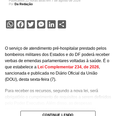
Publicados
22 horas atrás
em
7 de agosto de 2026
Por
Da Redação
WhatsApp
Facebook
Twitter
Messenger
LinkedIn
Share
O serviço de atendimento pré-hospitalar prestado pelos
bombeiros militares dos Estados e do DF poderá receber
verbas de emendas parlamentares voltadas à saúde. É o
que estabelece a
Lei Complementar 234, de 2026
,
sancionada e publicada no Diário Oficial da União
(DOU), desta sexta-feira (7).
Para receber os recursos, segundo a nova lei, será
obrigatório o cumprimento de requisitos a serem definidos
pelo Poder Executivo. Além disso, as despesas
precisarão ser aprovadas pelo Ministério da Saúde.
CONTINUE LENDO