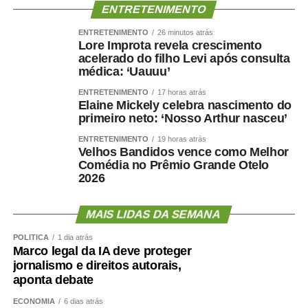
ENTRETENIMENTO
— Fica aqui a defesa de que é preciso retirar os recursos
ENTRETENIMENTO
26 minutos atrás
da educação de dentro do arcabouço fiscal — registrou
Lore Improta revela crescimento
Adriana.
acelerado do filho Levi após consulta
médica: ‘Uauuu’
A advogada Marina Fragata Chicaro, representante da
ENTRETENIMENTO
17 horas atrás
Fundação Maria Cecília Souto Vidigal, ressaltou a
Elaine Mickely celebra nascimento do
importância do investimento na educação infantil como
primeiro neto: ‘Nosso Arthur nasceu’
estratégia de construção do futuro de país. Ela lembrou
ENTRETENIMENTO
19 horas atrás
que, conforme amparo constitucional e legal, a criança
Velhos Bandidos vence como Melhor
Comédia no Prêmio Grande Otelo
deve ser vista como prioridade absoluta. Assim, ponderou
2026
a advogada, é preciso direcionar os recursos
orçamentários de forma mais “qualitativa e equitativa”.
MAIS LIDAS DA SEMANA
— Há muito a fazer, mas temos avanços. E boa parte
POLÍTICA
1 dia atrás
deles têm a ver com os incentivos que o Orçamento tem
Marco legal da IA deve proteger
feito — registrou Marina Chicaro.
jornalismo e direitos autorais,
aponta debate
Diretor de Monitoramento, Avaliação e Manutenção da
ECONOMIA
6 dias atrás