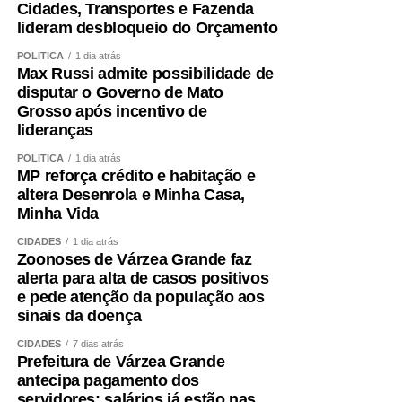
Educação Básica do Ministério da Educação, Valdoir
Cidades, Transportes e Fazenda
Pedro Wathier reconheceu que a questão das creches e
lideram desbloqueio do Orçamento
da educação infantil é um desafio para o país, desde a
POLÍTICA
1 dia atrás
quantidade e a localização das creches até a qualidade
Max Russi admite possibilidade de
do ensino ofertado para as crianças.
disputar o Governo de Mato
Grosso após incentivo de
Wathier afirmou que o Fundeb tem tido um crescimento
lideranças
de 4% acima da inflação nos últimos anos — o que,
POLÍTICA
1 dia atrás
segundo ele, representaria uma evolução expressiva dos
MP reforça crédito e habitação e
valores direcionados à educação no Orçamento.
altera Desenrola e Minha Casa,
Minha Vida
Controle
CIDADES
1 dia atrás
Zoonoses de Várzea Grande faz
De acordo com o diretor de Controle Externo da
alerta para alta de casos positivos
Educação do Tribunal de Contas da União (TCU), Paulo
e pede atenção da população aos
sinais da doença
Malheiros da Franca Junior, houve um crescimento
significativo da educação dentro do Orçamento federal,
CIDADES
7 dias atrás
por conta de novas modalidades de financiamento.
Prefeitura de Várzea Grande
antecipa pagamento dos
O diretor ressaltou que o controle externo contribui para a
servidores; salários já estão nas