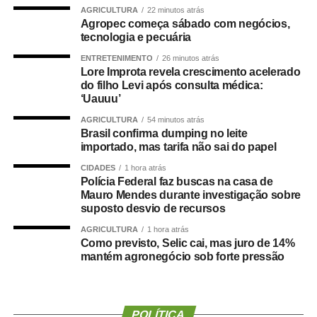
AGRICULTURA
22 minutos atrás
Agropec começa sábado com negócios,
O deputado estadual Carlos Giannazi (PSOL-SP), que
tecnologia e pecuária
também é professor, afirmou que a qualidade da
ENTRETENIMENTO
26 minutos atrás
educação infantil passa pela discussão de vários temas,
Lore Improta revela crescimento acelerado
como piso salarial dos docentes, concurso público,
do filho Levi após consulta médica:
formação de profissionais e estrutura de escolas e
‘Uauuu’
creches.
AGRICULTURA
54 minutos atrás
Brasil confirma dumping no leite
Giannazi manifestou preocupação com a transferência de
importado, mas tarifa não sai do papel
recursos públicos para organizações sociais, o que
CIDADES
1 hora atrás
promoveria uma “terceirização da educação”. Segundo o
Polícia Federal faz buscas na casa de
Mauro Mendes durante investigação sobre
deputado, o dinheiro público precisa ser investido pelos
suposto desvio de recursos
governos de forma eficiente e direta nas creches e
escolas públicas.
AGRICULTURA
1 hora atrás
Como previsto, Selic cai, mas juro de 14%
mantém agronegócio sob forte pressão
— Defendemos uma educação pública gratuita e de
qualidade, da creche à pós-graduação ­— declarou o
deputado.
POLÍTICA