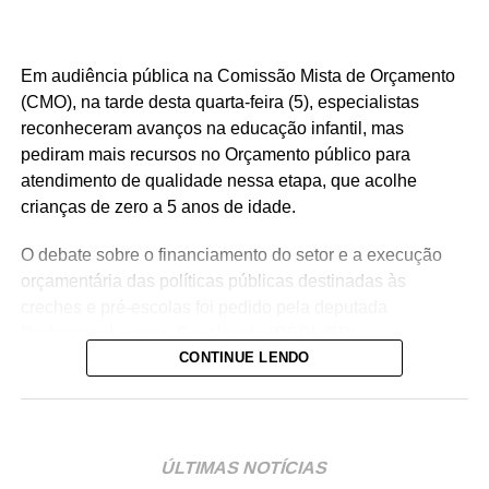
Em audiência pública na Comissão Mista de Orçamento
(CMO), na tarde desta quarta-feira (5), especialistas
reconheceram avanços na educação infantil, mas
pediram mais recursos no Orçamento público para
atendimento de qualidade nessa etapa, que acolhe
crianças de zero a 5 anos de idade.
O debate sobre o financiamento do setor e a execução
orçamentária das políticas públicas destinadas às
creches e pré-escolas foi pedido pela deputada
Professora Luciene Cavalcante (PSOL-SP).
CONTINUE LENDO
— Estamos aqui pensando e discutindo o Orçamento do
Brasil, e precisamos de mais recursos para a educação
infantil — declarou a deputada, defendendo mecanismos
de acompanhamento e rastreio dos recursos públicos
ÚLTIMAS NOTÍCIAS
para o setor.