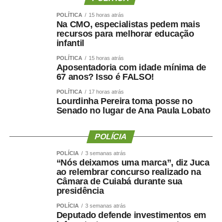
Na visão do professor Fábio Hoffmann Pereira,
POLÍTICA
15 horas atrás
pesquisador da Universidade Federal de Alagoas (Ufal) e
Na CMO, especialistas pedem mais
representante da Campanha Nacional pelo Direito à
recursos para melhorar educação
Educação, o debate sobre o gasto público para uma
infantil
educação infantil de qualidade passa, necessariamente,
POLÍTICA
15 horas atrás
pelo entendimento de que a educação é um direito social
Aposentadoria com idade mínima de
67 anos? Isso é FALSO!
e um dever do estado.
POLÍTICA
17 horas atrás
— Pensar o financiamento de creches e da educação
Lourdinha Pereira toma posse no
Senado no lugar de Ana Paula Lobato
infantil é criar condições concretas para que o Estado
cumpra sua obrigação de implantar uma educação de
qualidade — disse o professor.
POLÍCIA
POLÍCIA
3 semanas atrás
A coordenadora do Movimento Somos Todas
“Nós deixamos uma marca”, diz Juca
Professoras, Berta Lúcia Souza Lima, disse que quem
ao relembrar concurso realizado na
Câmara de Cuiabá durante sua
atua “no chão da creche” sabe da necessidade de mais
presidência
recursos para a educação infantil. Segundo ela, o desafio
do movimento é cobrar a implementação da
Lei 15.326,
POLÍCIA
3 semanas atrás
Deputado defende investimentos em
de 2026
, que reconhece os professores da educação