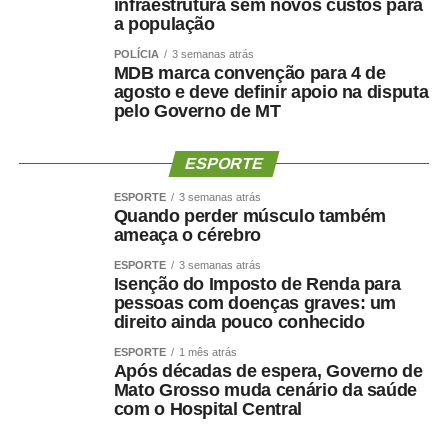
infraestrutura sem novos custos para
infantil como profissionais do magistério público.
a população
POLÍCIA
3 semanas atrás
— A educação infantil é a que precisa de mais recursos,
MDB marca convenção para 4 de
pois demanda mais profissionais, alimentação mais
agosto e deve definir apoio na disputa
saudável e materiais didáticos específicos. Estamos
pelo Governo de MT
trabalhando, fazendo nosso trabalho, formando cidadãos
— argumentou.
ESPORTE
Avanços
ESPORTE
3 semanas atrás
Quando perder músculo também
ameaça o cérebro
Para a presidente da Associação Nacional de Pesquisa
em Financiamento da Educação (Fineduca), professora
ESPORTE
3 semanas atrás
Isenção do Imposto de Renda para
Adriana Dragone Silveira, a educação avançou muito no
pessoas com doenças graves: um
Brasil com o Fundo de Manutenção e Desenvolvimento
direito ainda pouco conhecido
da Educação Básica e de Valorização dos Profissionais
ESPORTE
1 mês atrás
da Educação (Fundeb), criado em 2006. Ela apontou, no
Após décadas de espera, Governo de
entanto, que é preciso discutir a ampliação do
Mato Grosso muda cenário da saúde
com o Hospital Central
atendimento infantil e também pensar a qualidade do
gasto, sem as limitações impostas pelo teto de gastos.