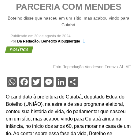
PARCERIA COM MENDES
Botelho disse que nasceu em um sítio, mas acabou vindo para
Cuiabá
Publicado em
30 de agosto de 2024
Por
Da Redação / Benedito Albuquerque
POLÍTICA
Foto Reprodução Vanderson Ferraz / AL-MT
WhatsApp
Facebook
Twitter
Messenger
LinkedIn
Share
O candidato à prefeitura de Cuiabá, deputado Eduardo
Botelho (UNIÃO), na estreia de seu programa eleitoral,
contou sua história de vida, do parlamentar que nasceu
em um sítio, mas acabou vindo para Cuiabá ainda na
infância, no início dos anos 60, para morar na casa de um
tio. Ao contar sobre essa fase da vida, Botelho se