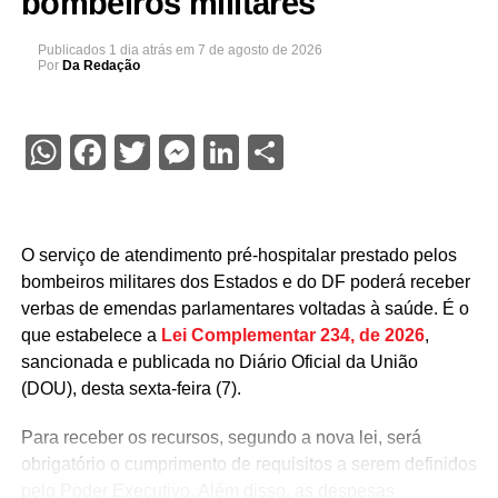
bombeiros militares
Publicados
1 dia atrás
em
7 de agosto de 2026
Por
Da Redação
WhatsApp
Facebook
Twitter
Messenger
LinkedIn
Share
O serviço de atendimento pré-hospitalar prestado pelos
bombeiros militares dos Estados e do DF poderá receber
verbas de emendas parlamentares voltadas à saúde. É o
que estabelece a
Lei Complementar 234, de 2026
,
sancionada e publicada no Diário Oficial da União
(DOU), desta sexta-feira (7).
Para receber os recursos, segundo a nova lei, será
obrigatório o cumprimento de requisitos a serem definidos
pelo Poder Executivo. Além disso, as despesas