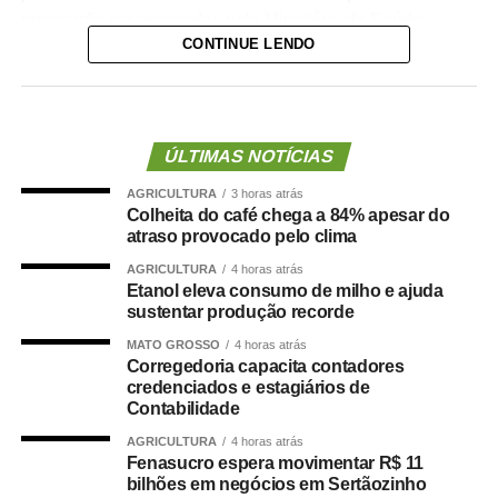
precisarão ser aprovadas pelo Ministério da Saúde.
CONTINUE LENDO
A lei proíbe o uso dessas emendas para pagamento de
salários ou de aposentadorias de bombeiros militares,
assim como para qualquer custeio ou investimento que
não seja relativo ao atendimento pré-hospitalar.
ÚLTIMAS NOTÍCIAS
AGRICULTURA
3 horas atrás
Com origem no
Projeto de Lei Complementar (PLP)
Colheita do café chega a 84% apesar do
18/2021
, de autoria do deputado Guilherme Derrite (PP-
atraso provocado pelo clima
SP), a matéria foi
aprovada no Senado em julho
deste
AGRICULTURA
4 horas atrás
ano, com parecer favorável do senador Nelsinho Trad
Etanol eleva consumo de milho e ajuda
(PSD-MS).
sustentar produção recorde
MATO GROSSO
4 horas atrás
Agência Senado (Reprodução autorizada mediante
Corregedoria capacita contadores
citação da Agência Senado)
credenciados e estagiários de
Contabilidade
Fonte:
Agência Senado
AGRICULTURA
4 horas atrás
Fenasucro espera movimentar R$ 11
bilhões em negócios em Sertãozinho