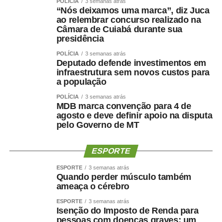
POLÍCIA
3 semanas atrás
“Nós deixamos uma marca”, diz Juca
ao relembrar concurso realizado na
Câmara de Cuiabá durante sua
presidência
POLÍCIA
3 semanas atrás
Deputado defende investimentos em
infraestrutura sem novos custos para
a população
POLÍCIA
3 semanas atrás
MDB marca convenção para 4 de
agosto e deve definir apoio na disputa
pelo Governo de MT
ESPORTE
ESPORTE
3 semanas atrás
Quando perder músculo também
ameaça o cérebro
ESPORTE
3 semanas atrás
Isenção do Imposto de Renda para
pessoas com doenças graves: um