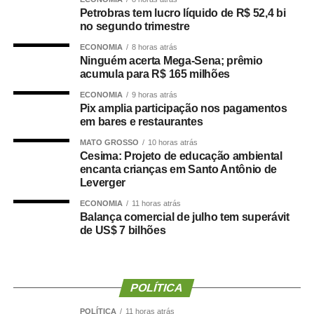
afirmou Juca.
Petrobras tem lucro líquido de R$ 52,4 bi
no segundo trimestre
O concurso público foi realizado para provimento de
ECONOMIA
8 horas atrás
vagas e formação de cadastro de reserva para cargos de
Ninguém acerta Mega-Sena; prêmio
níveis médio e superior, contemplando funções como
acumula para R$ 165 milhões
técnico legislativo, analista legislativo, controlador interno
ECONOMIA
9 horas atrás
e contador.
Pix amplia participação nos pagamentos
em bares e restaurantes
Durante a visita, Rogério Vianna Rangel agradeceu a
MATO GROSSO
10 horas atrás
confiança depositada no Instituto Selecon e destacou a
Cesima: Projeto de educação ambiental
forma como o processo foi conduzido.
encanta crianças em Santo Antônio de
Leverger
“Eu, em nome do Selecon, também agradeço ao
ECONOMIA
11 horas atrás
deputado porque, de fato, fizemos um concurso histórico,
Balança comercial de julho tem superávit
de US$ 7 bilhões
graças à oportunidade que o Juca nos deu para
realizarmos esse concurso com qualidade e segurança,
mas, acima de tudo, com muita transparência”, declarou o
presidente da instituição.
POLÍTICA
Ao final do encontro, Juca reforçou a importância da
POLÍTICA
11 horas atrás