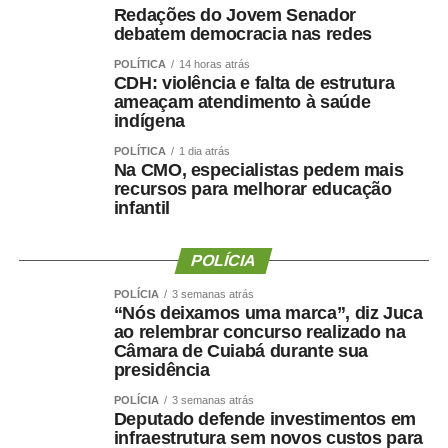
Redações do Jovem Senador
valorização do serviço público por meio de concursos
debatem democracia nas redes
realizados com responsabilidade, transparência e
POLÍTICA
14 horas atrás
igualdade de oportunidades para todos os candidatos.
CDH: violência e falta de estrutura
ameaçam atendimento à saúde
indígena
POLÍTICA
1 dia atrás
Na CMO, especialistas pedem mais
COMENTE ABAIXO:
recursos para melhorar educação
infantil
WhatsApp
Facebook
Twitter
Messenger
LinkedIn
Share
POLÍCIA
POLÍCIA
3 semanas atrás
“Nós deixamos uma marca”, diz Juca
ao relembrar concurso realizado na
Câmara de Cuiabá durante sua
presidência
POLÍCIA
3 semanas atrás
Deputado defende investimentos em
infraestrutura sem novos custos para