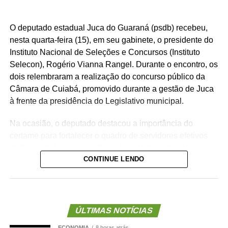
O deputado estadual Juca do Guaraná (psdb) recebeu,
nesta quarta-feira (15), em seu gabinete, o presidente do
Instituto Nacional de Seleções e Concursos (Instituto
Selecon), Rogério Vianna Rangel. Durante o encontro, os
dois relembraram a realização do concurso público da
Câmara de Cuiabá, promovido durante a gestão de Juca
à frente da presidência do Legislativo municipal.
Na ocasião, o deputado destacou a importância do
certame para fortalecer o quadro de servidores efetivos
da Casa de Leis e ressaltou o legado deixado pela
CONTINUE LENDO
iniciativa.
“Nós deixamos uma marca de ter feito esse concurso
para atender a população cuiabana e a Câmara de
Cuiabá, que é de todos nós mato-grossenses, o
ÚLTIMAS NOTÍCIAS
parlamento mais antigo do Centro-Oeste brasileiro”,
ECONOMIA
8 horas atrás