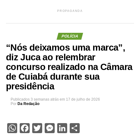
PROPAGANDA
POLÍCIA
“Nós deixamos uma marca”,
diz Juca ao relembrar
concurso realizado na Câmara
de Cuiabá durante sua
presidência
Publicados
3 semanas atrás
em
17 de julho de 2026
Por
Da Redação
WhatsApp
Facebook
Twitter
Messenger
LinkedIn
Share