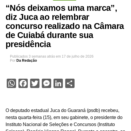
“Nós deixamos uma marca”,
diz Juca ao relembrar
concurso realizado na Câmara
de Cuiabá durante sua
presidência
Publicados
3 semanas atrás
em
17 de julho de 2026
Por
Da Redação
WhatsApp
Facebook
Twitter
Messenger
LinkedIn
Share
O deputado estadual Juca do Guaraná (psdb) recebeu,
nesta quarta-feira (15), em seu gabinete, o presidente do
Instituto Nacional de Seleções e Concursos (Instituto