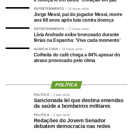
e contador.
ENTRETENIMENTO
16 horas atrás
Jorge Messi, pai do jogador Messi, morre
Durante a visita, Rogério Vianna Rangel agradeceu a
aos 68 anos após luta contra doença
confiança depositada no Instituto Selecon e destacou a
ENTRETENIMENTO
17 horas atrás
forma como o processo foi conduzido.
Lívia Andrade exibe bronzeado durante
férias na Espanha: ‘Viva cada momento’
“Eu, em nome do Selecon, também agradeço ao
AGRICULTURA
21 horas atrás
deputado porque, de fato, fizemos um concurso histórico,
Colheita do café chega a 84% apesar do
atraso provocado pelo clima
graças à oportunidade que o Juca nos deu para
realizarmos esse concurso com qualidade e segurança,
mas, acima de tudo, com muita transparência”, declarou o
presidente da instituição.
POLÍTICA
Ao final do encontro, Juca reforçou a importância da
POLÍTICA
2 dias atrás
Sancionada lei que destina emendas
valorização do serviço público por meio de concursos
da saúde a bombeiros militares
realizados com responsabilidade, transparência e
POLÍTICA
3 dias atrás
igualdade de oportunidades para todos os candidatos.
Redações do Jovem Senador
debatem democracia nas redes