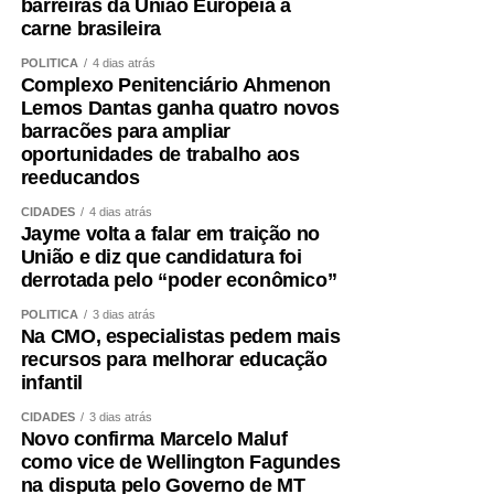
barreiras da União Europeia à
carne brasileira
POLÍTICA
4 dias atrás
Complexo Penitenciário Ahmenon
Lemos Dantas ganha quatro novos
barracões para ampliar
oportunidades de trabalho aos
reeducandos
CIDADES
4 dias atrás
Jayme volta a falar em traição no
União e diz que candidatura foi
derrotada pelo “poder econômico”
POLÍTICA
3 dias atrás
Na CMO, especialistas pedem mais
recursos para melhorar educação
infantil
CIDADES
3 dias atrás
Novo confirma Marcelo Maluf
como vice de Wellington Fagundes
na disputa pelo Governo de MT