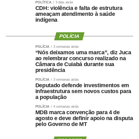
POLÍTICA
3 dias atrás
CDH: violência e falta de estrutura
ameaçam atendimento à saúde
COMENTE ABAIXO:
indígena
WhatsApp
Facebook
Twitter
Messenger
POLÍCIA
LinkedIn
Share
POLÍCIA
3 semanas atrás
“Nós deixamos uma marca”, diz Juca
ao relembrar concurso realizado na
Câmara de Cuiabá durante sua
presidência
POLÍCIA
3 semanas atrás
Deputado defende investimentos em
infraestrutura sem novos custos para
a população
POLÍCIA
4 semanas atrás
MDB marca convenção para 4 de
agosto e deve definir apoio na disputa
pelo Governo de MT