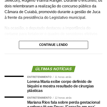
Selecon), Rogério Vianna Rangel. Durante o encontro, os
dois relembraram a realização do concurso público da
Câmara de Cuiabá, promovido durante a gestão de Juca
à frente da presidência do Legislativo municipal.
Na ocasião, o deputado destacou a importância do
certame para fortalecer o quadro de servidores efetivos
da Casa de Leis e ressaltou o legado deixado pela
CONTINUE LENDO
iniciativa.
“Nós deixamos uma marca de ter feito esse concurso
para atender a população cuiabana e a Câmara de
Cuiabá, que é de todos nós mato-grossenses, o
ÚLTIMAS NOTÍCIAS
parlamento mais antigo do Centro-Oeste brasileiro”,
ENTRETENIMENTO
11 horas atrás
afirmou Juca.
Lorena Maria exibe corpo definido de
biquíni e mostra resultado de cirurgias
O concurso público foi realizado para provimento de
plásticas
vagas e formação de cadastro de reserva para cargos de
ENTRETENIMENTO
12 horas atrás
níveis médio e superior, contemplando funções como
Mariana Rios fala sobre perda gestacional
técnico legislativo, analista legislativo, controlador interno
e reforça fé em Deus: ‘Coração em paz’