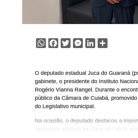
WhatsApp
Facebook
Twitter
Messenger
LinkedIn
Share
O deputado estadual Juca do Guaraná (psd
gabinete, o presidente do Instituto Nacio
Rogério Vianna Rangel. Durante o encont
público da Câmara de Cuiabá, promovido d
do Legislativo municipal.
Na ocasião, o deputado destacou a import
servidores efetivos da Casa de Leis e ress