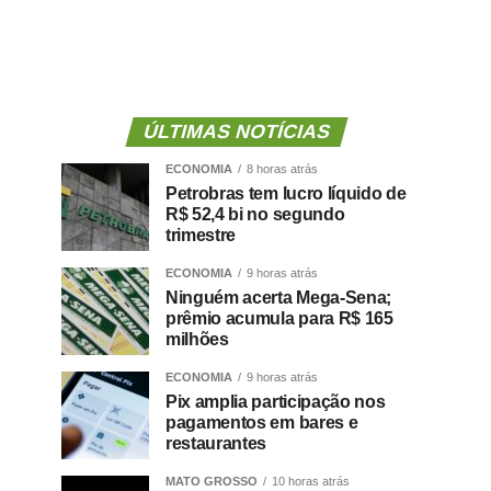
ÚLTIMAS NOTÍCIAS
ECONOMIA
8 horas atrás
Petrobras tem lucro líquido de
R$ 52,4 bi no segundo
trimestre
ECONOMIA
9 horas atrás
Ninguém acerta Mega-Sena;
prêmio acumula para R$ 165
milhões
ECONOMIA
9 horas atrás
Pix amplia participação nos
pagamentos em bares e
restaurantes
MATO GROSSO
10 horas atrás