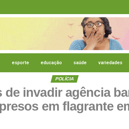
a
esporte
educação
saúde
variedades
POLÍCIA
 de invadir agência ban
 presos em flagrante em