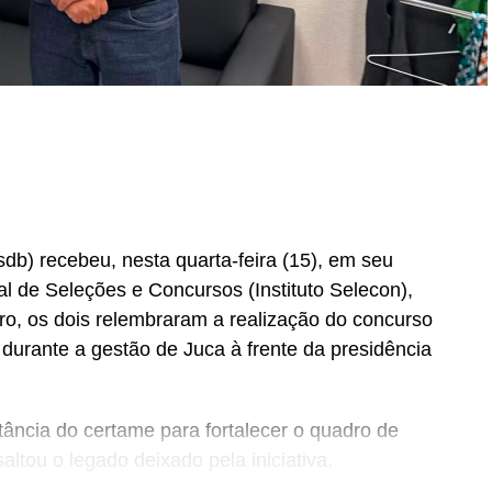
b) recebeu, nesta quarta-feira (15), em seu
nal de Seleções e Concursos (Instituto Selecon),
ro, os dois relembraram a realização do concurso
urante a gestão de Juca à frente da presidência
ância do certame para fortalecer o quadro de
altou o legado deixado pela iniciativa.