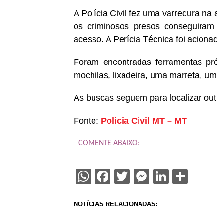
A Polícia Civil fez uma varredura na
os criminosos presos conseguiram 
acesso. A Perícia Técnica foi aciona
Foram encontradas ferramentas pró
mochilas, lixadeira, uma marreta, uma
As buscas seguem para localizar out
Fonte:
Policia Civil MT – MT
COMENTE ABAIXO:
WhatsApp
Facebook
Twitter
Messenge
Linked
Sha
NOTÍCIAS RELACIONADAS: