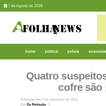
7 de Agosto de 2026
home
política
polícia
economi
Quatro suspeitos
cofre são
Publicado em
4 de dezembro de 2023
Por
Da Redação