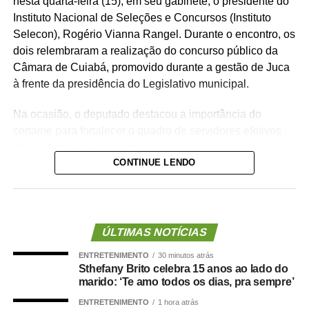
nesta quarta-feira (15), em seu gabinete, o presidente do
Instituto Nacional de Seleções e Concursos (Instituto
Selecon), Rogério Vianna Rangel. Durante o encontro, os
dois relembraram a realização do concurso público da
Câmara de Cuiabá, promovido durante a gestão de Juca
à frente da presidência do Legislativo municipal.
Na ocasião, o deputado destacou a importância do
certame para fortalecer o quadro de servidores efetivos
da Casa de Leis e ressaltou o legado deixado pela
CONTINUE LENDO
iniciativa.
“Nós deixamos uma marca de ter feito esse concurso
para atender a população cuiabana e a Câmara de
Cuiabá, que é de todos nós mato-grossenses, o
ÚLTIMAS NOTÍCIAS
parlamento mais antigo do Centro-Oeste brasileiro”,
ENTRETENIMENTO
30 minutos atrás
afirmou Juca.
Sthefany Brito celebra 15 anos ao lado do
marido: ‘Te amo todos os dias, pra sempre’
O concurso público foi realizado para provimento de
ENTRETENIMENTO
1 hora atrás
vagas e formação de cadastro de reserva para cargos de