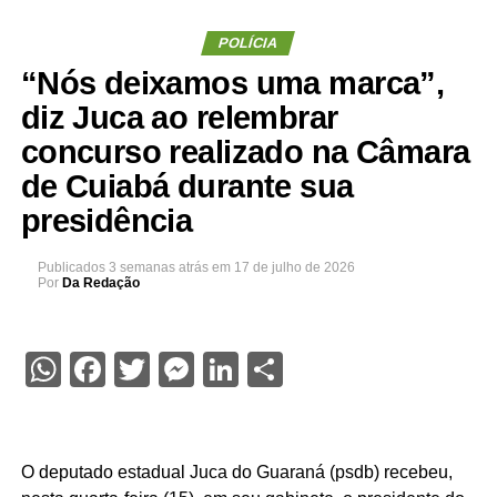
POLÍCIA
“Nós deixamos uma marca”,
diz Juca ao relembrar
concurso realizado na Câmara
de Cuiabá durante sua
presidência
Publicados
3 semanas atrás
em
17 de julho de 2026
Por
Da Redação
WhatsApp
Facebook
Twitter
Messenger
LinkedIn
Share
O deputado estadual Juca do Guaraná (psdb) recebeu,